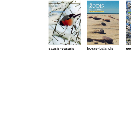
sausis–vasaris
kovas–balandis
ge