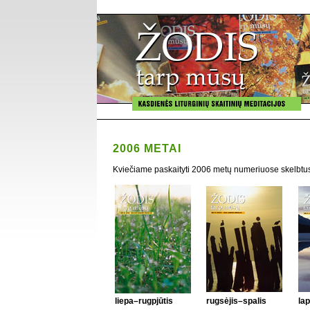
2006 METAI
Kviečiame paskaityti 2006 metų numeriuose skelbtus
liepa–rugpjūtis
rugsėjis–spalis
lap