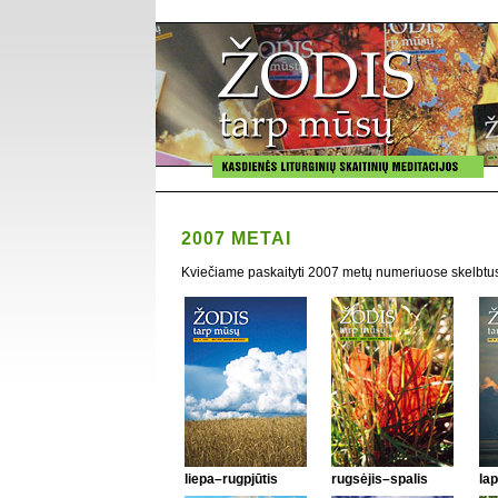
2007 METAI
Kviečiame paskaityti 2007 metų numeriuose skelbtus
liepa–rugpjūtis
rugsėjis–spalis
lap