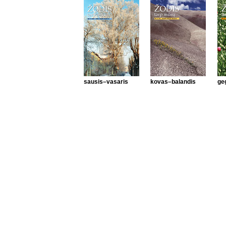
sausis–vasaris
kovas–balandis
ge