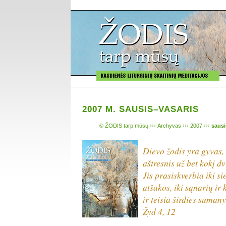
2007 M. SAUSIS–VASARIS
© ŽODIS tarp mūsų
›››
Archyvas
›››
2007
›››
sausi
Dievo žodis yra gyvas,
aštresnis už bet kokį d
Jis prasiskverbia iki si
atšakos, iki sąnarių ir
ir teisia širdies suman
Žyd 4, 12