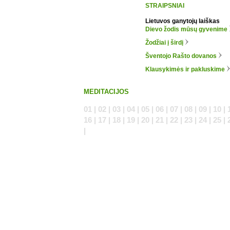
STRAIPSNIAI
Lietuvos ganytojų laiškas
Dievo žodis mūsų gyvenime
Žodžiai į širdį
Šventojo Rašto dovanos
Klausykimės ir pakluskime
MEDITACIJOS
01 | 02 | 03 | 04 | 05 | 06 | 07 | 08 | 09 | 10 | 
16 | 17 | 18 | 19 | 20 | 21 | 22 | 23 | 24 | 25 | 
|