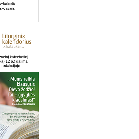
s–balandis
is–vasaris
acinį katechetinį
ką (12 p.) galima
i redakcijoje.