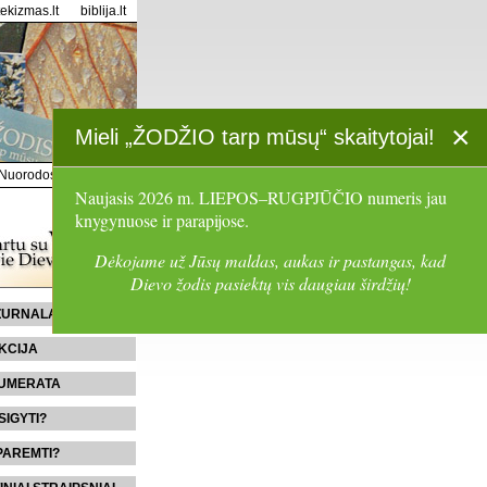
tekizmas.lt
biblija.lt
×
Mieli „ŽODŽIO tarp mūsų“ skaitytojai!
Nuorodos
Paieška
Naujasis 2026 m. LIEPOS–RUGPJŪČIO numeris jau
knygynuose ir parapijose.
Dėkojame už Jūsų maldas, aukas ir pastangas, kad
Dievo žodis pasiektų vis daugiau širdžių!
 ŽURNALĄ
KCIJA
UMERATA
SIGYTI?
PAREMTI?