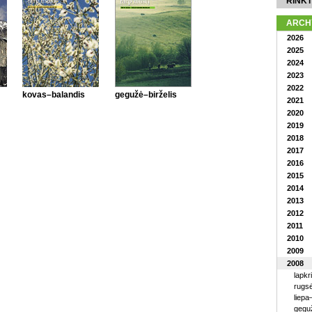
RINKT
ARCH
2026
2025
2024
2023
2022
kovas–balandis
gegužė–birželis
2021
2020
2019
2018
2017
2016
2015
2014
2013
2012
2011
2010
2009
2008
lapkr
rugsė
liepa
geguž