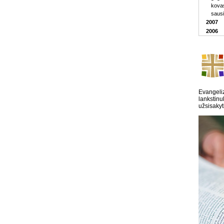
kova
saus
2007
2006
Evangeliz
lankstinu
užsisakyt