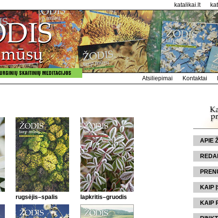
katalikai.lt
ka
Atsiliepimai
Kontaktai
APIE
REDA
PREN
KAIP Į
rugsėjis–spalis
lapkritis–gruodis
KAIP 