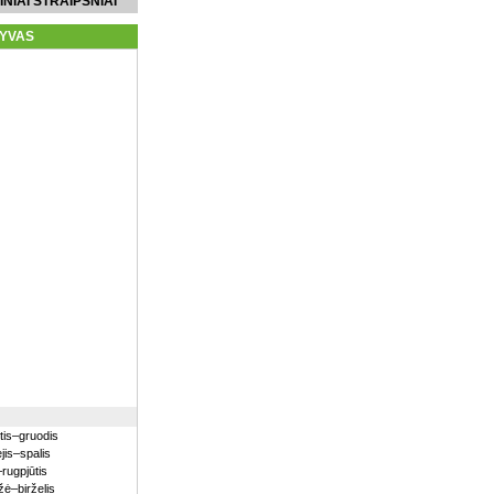
INIAI STRAIPSNIAI
YVAS
itis–gruodis
jis–spalis
–rugpjūtis
ė–birželis