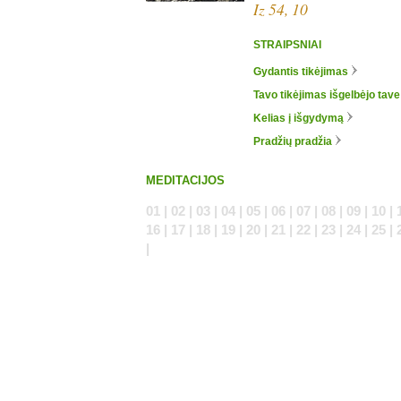
Iz 54, 10
STRAIPSNIAI
Gydantis tikėjimas
Tavo tikėjimas išgelbėjo tave
Kelias į išgydymą
Pradžių pradžia
MEDITACIJOS
01 | 02 | 03 | 04 | 05 | 06 | 07 | 08 | 09 | 10 | 
16 | 17 | 18 | 19 | 20 | 21 | 22 | 23 | 24 | 25 | 
|