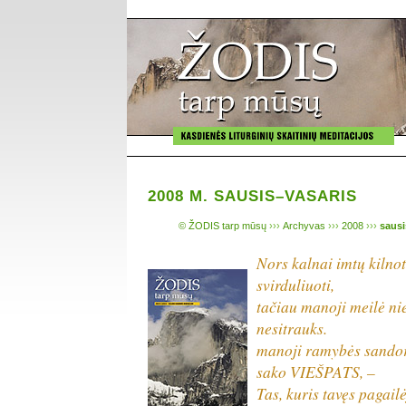
2008 M. SAUSIS–VASARIS
© ŽODIS tarp mūsų
›››
Archyvas
›››
2008
›››
sausi
Nors kalnai imtų kilnot
svirduliuoti,
tačiau manoji meilė ni
nesitrauks.
manoji ramybės sandor
sako VIEŠPATS, –
Tas, kuris tavęs pagailė