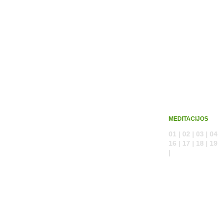
MEDITACIJOS
01 | 02 | 03 | 04 
16 | 17 | 18 | 19 
|