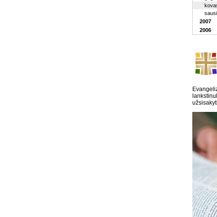
kova
saus
2007
2006
Evangeliz
lankstinu
užsisakyt