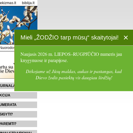
tekizmas.lt
biblija.lt
×
Mieli „ŽODŽIO tarp mūsų“ skaitytojai!
Nuorodos
Paieška
Naujasis 2026 m. LIEPOS–RUGPJŪČIO numeris jau
knygynuose ir parapijose.
Dėkojame už Jūsų maldas, aukas ir pastangas, kad
Dievo žodis pasiektų vis daugiau širdžių!
 ŽURNALĄ
KCIJA
UMERATA
SIGYTI?
PAREMTI?