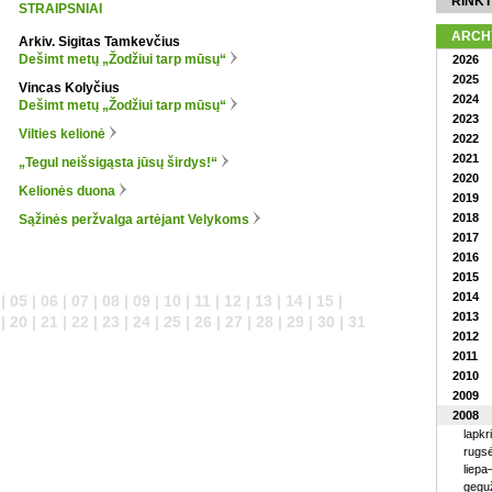
RINKT
STRAIPSNIAI
ARCH
Arkiv. Sigitas Tamkevčius
Dešimt metų „Žodžiui tarp mūsų“
2026
2025
Vincas Kolyčius
2024
Dešimt metų „Žodžiui tarp mūsų“
2023
Vilties kelionė
2022
2021
„Tegul neišsigąsta jūsų širdys!“
2020
Kelionės duona
2019
2018
Sąžinės peržvalga artėjant Velykoms
2017
2016
2015
2014
| 05 | 06 | 07 | 08 | 09 | 10 | 11 | 12 | 13 | 14 | 15 |
2013
| 20 | 21 | 22 | 23 | 24 | 25 | 26 | 27 | 28 | 29 | 30 | 31
2012
2011
2010
2009
2008
lapkr
rugsė
liepa
geguž