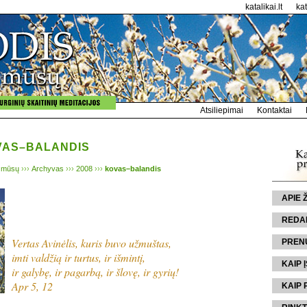
katalikai.lt
ka
Atsiliepimai
Kontaktai
OVAS–BALANDIS
 mūsų
›››
Archyvas
›››
2008
›››
kovas–balandis
APIE
REDA
Vertas Avinėlis, kuris buvo užmuštas,
PREN
imti valdžią ir turtus, ir išmintį,
KAIP Į
ir galybę, ir pagarbą, ir šlovę, ir gyrių!
Apr 5, 12
KAIP 