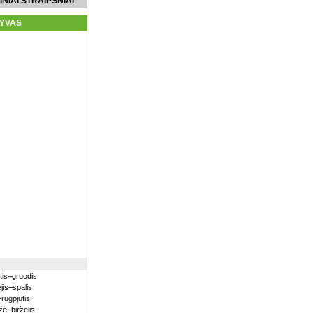
INIAI STRAIPSNIAI
YVAS
itis–gruodis
jis–spalis
–rugpjūtis
ė–birželis