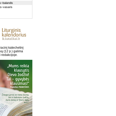
s–balandis
is–vasaris
acinį katechetinį
ką (12 p.) galima
i redakcijoje.