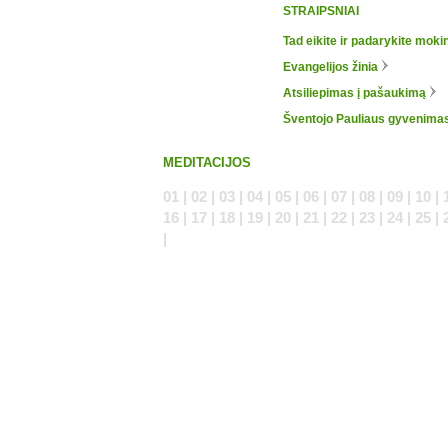
STRAIPSNIAI
Tad eikite ir padarykite mokin
Evangelijos žinia
Atsiliepimas į pašaukimą
Šventojo Pauliaus gyvenima
MEDITACIJOS
01 | 02 | 03 | 04 | 05 | 06 | 07 | 08 | 09 | 10 | 
16 | 17 | 18 | 19 | 20 | 21 | 22 | 23 | 24 | 25 | 
|