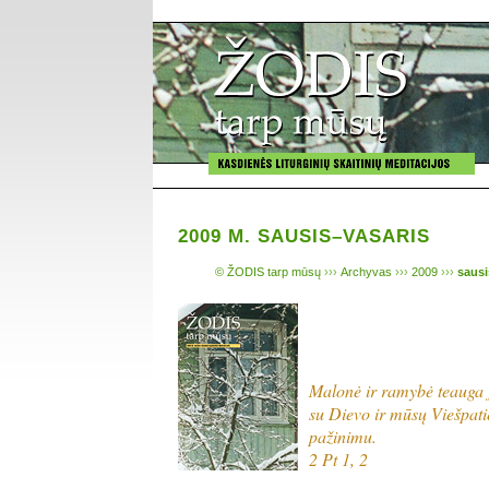
2009 M. SAUSIS–VASARIS
© ŽODIS tarp mūsų
›››
Archyvas
›››
2009
›››
sausi
Malonė ir ramybė teauga
su Dievo ir mūsų Viešpati
pažinimu.
2 Pt 1, 2