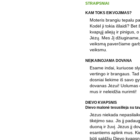
STRAIPSNIAI
KAM TOKS EIKVOJIMAS?
Moteris brangiu tepalu p
Kodėl ji tokia išlaidi? Be
kvapųjį aliejų ir pinigus, 
Jėzų. Mes Jį džiuginame,
veiksmą paverčiame garb
veiksmu.
NEĮKAINOJAMA DOVANA
Esame indai, kuriuose sly
vertingo ir brangaus. Tad
dosniai liekime iš savo g
dovanas Jėzui! Uolumas d
mus ir neleidžia nurimti!
DIEVO KVAPSNIS
Dievo malonė tesusilieja su ta
Jėzus niekada nepasilaik
tikėjimo sau. Jis jį pada
duoną ir žuvį. Jėzus jį 
esantiems aplink mus. Ki
būti saldžiu Dievo kvapsn