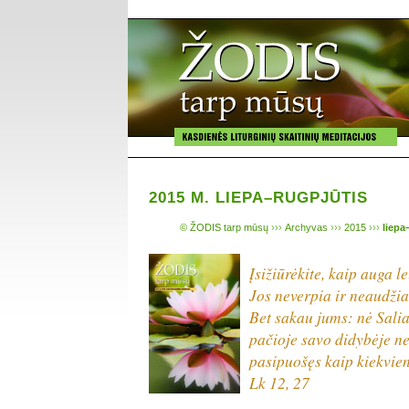
2015 M. LIEPA–RUGPJŪTIS
© ŽODIS tarp mūsų
›››
Archyvas
›››
2015
›››
liepa
Įsižiūrėkite, kaip auga le
Jos neverpia ir neaudžia
Bet sakau jums: nė Sal
pačioje savo didybėje n
pasipuošęs kaip kiekvien
Lk 12, 27