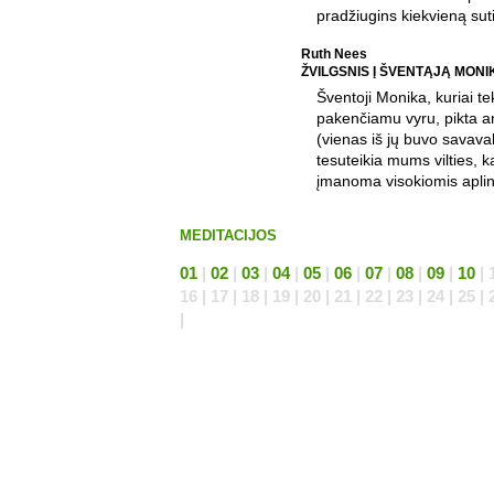
pradžiugins kiekvieną suti
Ruth Nees
ŽVILGSNIS Į ŠVENTĄJĄ MONI
Šventoji Monika, kuriai te
pakenčiamu vyru, pikta an
(vienas iš jų buvo savaval
tesuteikia mums vilties, 
įmanoma visokiomis apli
MEDITACIJOS
01
|
02
|
03
|
04
|
05
|
06
|
07
|
08
|
09
|
10
| 1
16 | 17 | 18 | 19 | 20 | 21 | 22 | 23 | 24 | 25 | 
|