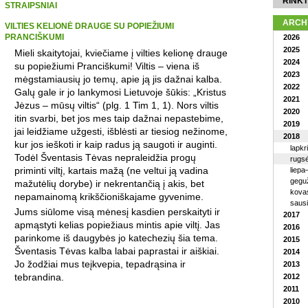
RINKT
STRAIPSNIAI
ARCH
VILTIES KELIONĖ DRAUGE SU POPIEŽIUMI
PRANCIŠKUMI
2026
2025
Mieli skaitytojai, kviečiame į vilties kelionę drauge
2024
su popiežiumi Pranciškumi! Viltis – viena iš
2023
mėgstamiausių jo temų, apie ją jis dažnai kalba.
2022
Galų gale ir jo lankymosi Lietuvoje šūkis: „Kristus
2021
Jėzus – mūsų viltis“ (plg. 1 Tim 1, 1). Nors viltis
2020
itin svarbi, bet jos mes taip dažnai nepastebime,
2019
jai leidžiame užgesti, išblėsti ar tiesiog nežinome,
2018
kur jos ieškoti ir kaip radus ją saugoti ir auginti.
lapkr
Todėl Šventasis Tėvas nepraleidžia progų
rugsė
priminti viltį, kartais mažą (ne veltui ją vadina
liepa
geguž
mažutėlių dorybe) ir nekrentančią į akis, bet
kova
nepamainomą krikščioniškajame gyvenime.
saus
Jums siūlome visą mėnesį kasdien perskaityti ir
2017
apmąstyti kelias popiežiaus mintis apie viltį. Jas
2016
parinkome iš daugybės jo katechezių šia tema.
2015
Šventasis Tėvas kalba labai paprastai ir aiškiai.
2014
Jo žodžiai mus teįkvepia, tepadrąsina ir
2013
tebrandina.
2012
2011
2010