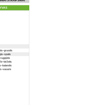
INIAI STRAIPSNIAI
YVAS
itis–gruodis
jis–spalis
–rugpjūtis
ė–birželis
s–balandis
is–vasaris