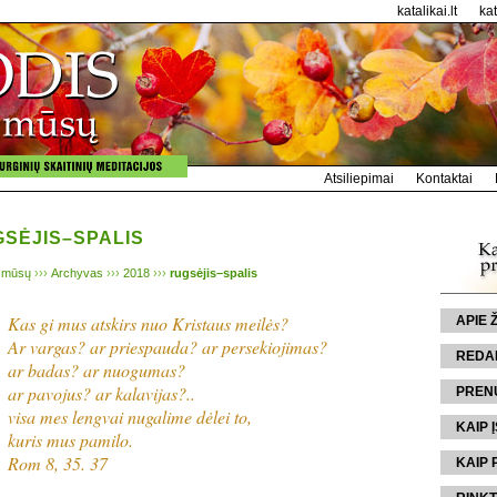
katalikai.lt
ka
Atsiliepimai
Kontaktai
GSĖJIS–SPALIS
 mūsų
›››
Archyvas
›››
2018
›››
rugsėjis–spalis
Kas gi mus atskirs nuo Kristaus meilės?
APIE
Ar vargas? ar priespauda? ar persekiojimas?
REDA
ar badas? ar nuogumas?
ar pavojus? ar kalavijas?..
PREN
visa mes lengvai nugalime dėlei to,
KAIP Į
kuris mus pamilo.
Rom 8, 35. 37
KAIP 