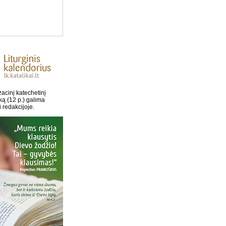
acinį katechetinį
ką (12 p.) galima
i redakcijoje.