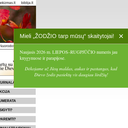
tekizmas.lt
biblija.lt
×
Mieli „ŽODŽIO tarp mūsų“ skaitytojai!
Nuorodos
Paieška
Naujasis 2026 m. LIEPOS–RUGPJŪČIO numeris jau
knygynuose ir parapijose.
Dėkojame už Jūsų maldas, aukas ir pastangas, kad
Dievo žodis pasiektų vis daugiau širdžių!
 ŽURNALĄ
KCIJA
UMERATA
SIGYTI?
PAREMTI?