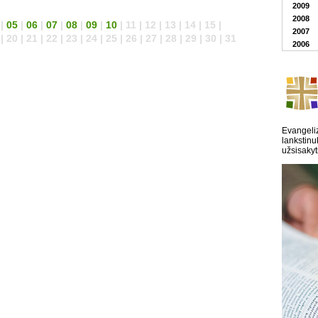
2009
2008
|
05
|
06
|
07
|
08
|
09
|
10
| 11 | 12 | 13 | 14 | 15 |
2007
| 20 | 21 | 22 | 23 | 24 | 25 | 26 | 27 | 28 | 29 | 30 | 31
2006
Evangeliz
lankstinu
užsisakyt