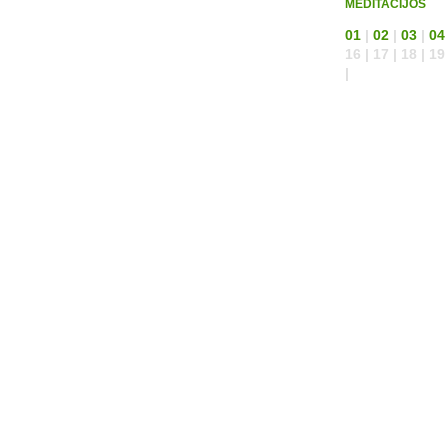
MEDITACIJOS
01
|
02
|
03
|
04
16 | 17 | 18 | 19 
|