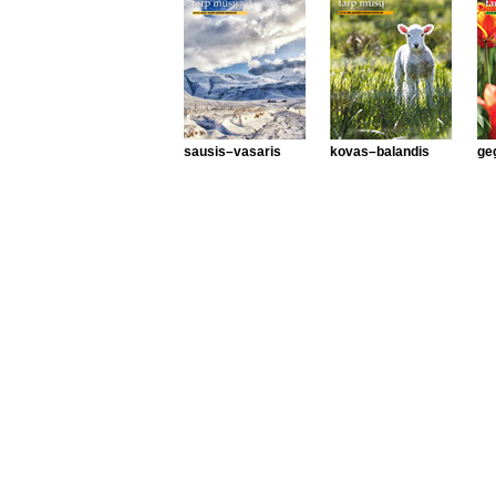
sausis–vasaris
kovas–balandis
ge