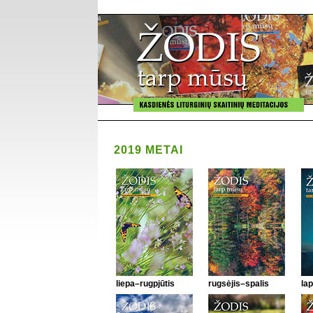
2019 METAI
liepa–rugpjūtis
rugsėjis–spalis
lap