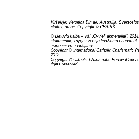
Viršelyje: Veronica Dimae, Australija. Šventosios
akrilas, drobė. Copyright © CHARIS
© Lietuvių kalba – VšĮ „Gyvieji akmenėliai“, 201
skaitmeninę knygos versiją leidžiama naudoti tik p
asmeniniam naudojimui.
Copyright © International Catholic Charismatic 
2012.
Copyright © Catholic Charismatic Renewal Servi
rights reserved.