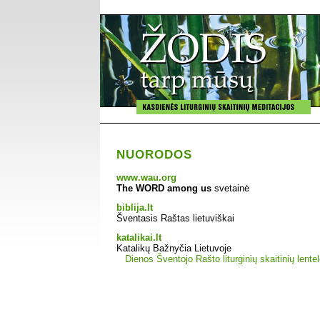
NUORODOS
www.wau.org
The WORD among us
svetainė
biblija.lt
Šventasis Raštas lietuviškai
katalikai.lt
Katalikų Bažnyčia Lietuvoje
Dienos Šventojo Rašto liturginių skaitinių lente