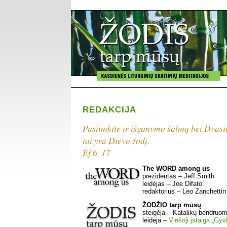
REDAKCIJA
Pasiimkite ir išganymo šalmą bei Dvasio
tai yra Dievo žodį.
Ef 6, 17
The WORD among us
prezidentas – Jeff Smith
leidėjas – Joe Difato
redaktorius – Leo Zanchettin
ŽODŽIO tarp mūsų
steigėja – Katalikų bendruo
leidėja –
Viešoji įstaiga „Gyv