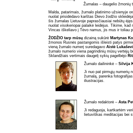
Žurnalas – daugelio žmonių t
Malda, patarimais, žurnalo platinimo užsienyje o
nuolat prisidėdavo karštas Dievo žodžio skleidė
šis žurnalas Lietuvoje paprasčiausiai nebūtų ėjęs. J
nuolat visokeriopai palaikė leidėjus. Tikime, kad
Vincas iškeliavo į Tėvo namus, jis mus ir toliau 
ŽODŽIO tarp mūsų
dizainą sukūrė
Martynas Ko
žmonos Rusnės pastangomis išleisti patys pirmie
vieną žurnalo numerį suredagavo
Aistė Lukašev
žurnalo numerio viena pagrindinių mūsų vertėjų 
Sklandžiais vertimais daugelį sykių pagelbėjo
Ri
Žurnalo dailininkė –
Silvija
Ji nuo pat pirmųjų numerių n
žurnalą, parenka fotografijas,
iliustracijas.
Žurnalo redaktorė –
Asta Pet
Ji redaguoja, kartkartėm ver
lietuviškas meditacijas bei s