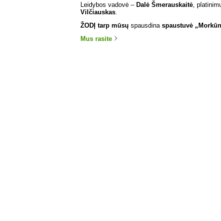
Leidybos vadovė –
Dalė Šmerauskaitė
, platinim
Vilčiauskas
.
ŽODĮ tarp mūsų
spausdina
spaustuvė „Morkūn
Mus rasite