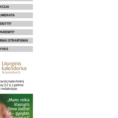
KCIJA
UMERATA
SIGYTI?
PAREMTI?
INIAI STRAIPSNIAI
YVAS
acinį katechetinį
ką (12 p.) galima
i redakcijoje.