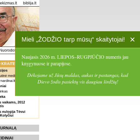
tekizmas.lt
biblija.lt
×
Mieli „ŽODŽIO tarp mūsų“ skaitytojai!
Nuorodos
Paieška
Naujasis 2026 m. LIEPOS–RUGPJŪČIO numeris jau
knygynuose ir parapijose.
 KRAITELĖ
cijos
Dėkojame už Jūsų maldas, aukas ir pastangas, kad
tinė meditacija
Dievo žodis pasiektų vis daugiau širdžių!
rnardinai.lt
niai
inkas
eka
s vaikams, 2012
tis
 eulogija Tėvui
 Kolyčiui
 ŽURNALĄ
EIDINIAI