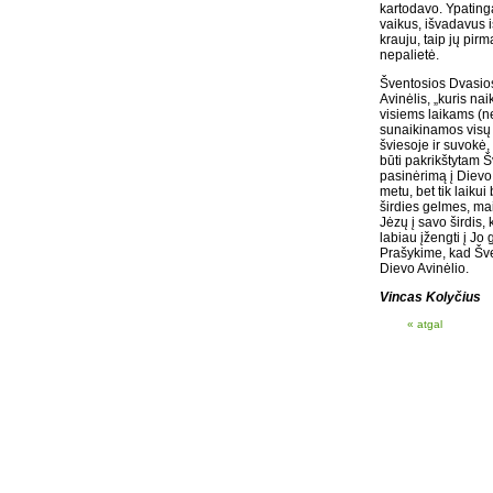
kartodavo. Ypatingą
vaikus, išvadavus i
krauju, taip jų pir
nepalietė.
Šventosios Dvasios
Avinėlis, „kuris na
visiems laikams (
sunaikinamos visų
šviesoje ir suvokė,
būti pakrikštytam 
pasinėrimą į Dievo
metu, bet tik laiku
širdies gelmes, ma
Jėzų į savo širdis,
labiau įžengti į J
Prašykime, kad Šve
Dievo Avinėlio.
Vincas Kolyčius
« atgal