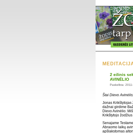
MEDITACIJ
2 eilinis 
AVINĖLIO
Paskelbta: 2011
Štai Dievo Avinėli
Jonas Krikštytojas
dažnai girdime Bažn
Dievo Avinėlio. Miš
Krikštytojo žodžius 
Senajame Testament
Abraomo laikų avin
apšlakstomas altor