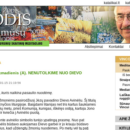
katalikai.lt
ka
Atsiliepimai
Kontaktai
VINCO
A
Medita
Pasku
sekmadienis (A). NENUTOLKIME NUO DIEVO
Iš be
Straips
-01-15 21:19:56
Pasn
Mediat
s, kuris naikina pasaulio nuodėmę.
Laiška
rugpjū
 žmonėms pasirodžiusį Jėzų pavadino Dievo Avinėliu. Šį titulą
Sūnaus
yčios liturgijoje. Baigdami litanijas net tris kartus šaukiamės
Vincui
ių metu, prieš Komuniją, kunigas, iškėlęs ostiją, kartoja Jono
ir kviečia į Avinėlio puotą.
APIE
e avinėlio simbolis turėjo ypatingą prasmę. Nuo pat
ėlis būdavo aukojamas Dievo garbei ir jo krauju būdavo
ius, kad uždengtų žmonių nuodėmes. Po metų vėl tą patį
KITI L