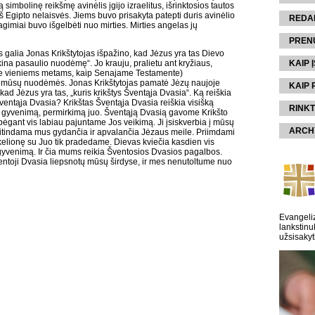
 simbolinę reikšmę avinėlis įgijo izraelitus, išrinktosios tautos
š Egipto nelaisvės. Jiems buvo prisakyta patepti duris avinėlio
REDA
magimiai buvo išgelbėti nuo mirties. Mirties angelas jų
PREN
 galia Jonas Krikštytojas išpažino, kad Jėzus yra tas Dievo
ikina pasaulio nuodėmę“. Jo krauju, pralietu ant kryžiaus,
KAIP Į
ne vieniems metams, kaip Senajame Testamente)
 mūsų nuodėmės. Jonas Krikštytojas pamatė Jėzų naujoje
KAIP 
 kad Jėzus yra tas, „kuris krikštys Šventąja Dvasia“. Ką reiškia
Šventąja Dvasia? Krikštas Šventąja Dvasia reiškia visišką
RINKT
 gyvenimą, permirkimą juo. Šventąją Dvasią gavome Krikšto
i bėgant vis labiau pajuntame Jos veikimą. Ji įsiskverbia į mūsų
ARCH
itindama mus gydančia ir apvalančia Jėzaus meile. Priimdami
 kelionę su Juo tik pradedame. Dievas kviečia kasdien vis
o gyvenimą. Ir čia mums reikia Šventosios Dvasios pagalbos.
ntoji Dvasia liepsnotų mūsų širdyse, ir mes nenutoltume nuo
Evangeliz
lankstinu
užsisakyt