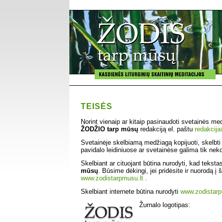
TEISĖS
Norint vienaip ar kitaip pasinaudoti svetainės med
ŽODŽIO tarp mūsų
redakciją el. paštu
redakcij
Svetainėje skelbiamą medžiagą kopijuoti, skelbti a
pavidalo leidiniuose ar svetainėse galima tik neko
Skelbiant ar cituojant būtina nurodyti, kad tekst
mūsų
. Būsime dėkingi, jei pridėsite ir nuorodą į 
www.zodistarpmusu.lt
.
Skelbiant internete būtina nurodyti
www.zodistarp
Žurnalo logotipas: