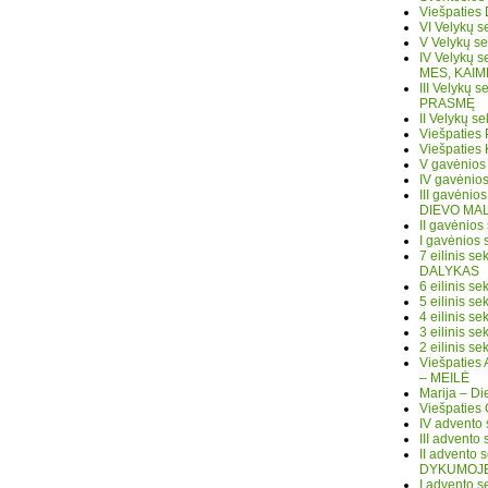
Viešpaties
VI Velykų 
V Velykų s
IV Velykų 
MES, KAIM
III Velykų
PRASMĘ
II Velykų 
Viešpaties
Viešpaties
V gavėnios
IV gavėnio
III gavėni
DIEVO MA
II gavėnio
I gavėnios
7 eilinis 
DALYKAS
6 eilinis 
5 eilinis 
4 eilinis 
3 eilinis 
2 eilinis s
Viešpaties
– MEILĖ
Marija – D
Viešpatie
IV advento
III advento
II advento
DYKUMOJ
I advento 