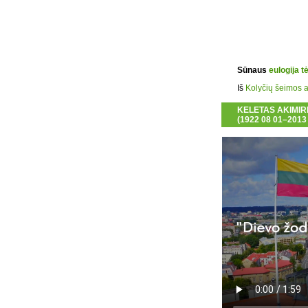
Sūnaus
eulogija t
Iš
Kolyčių šeimos 
KELETAS AKIMIR
(1922 08 01–2013