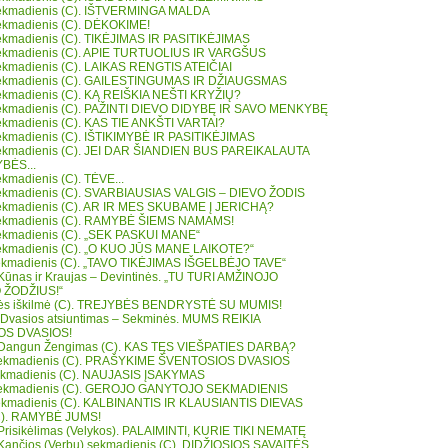
 sekmadienis (C). IŠTVERMINGA MALDA
 sekmadienis (C). DĖKOKIME!
 sekmadienis (C). TIKĖJIMAS IR PASITIKĖJIMAS
 sekmadienis (C). APIE TURTUOLIUS IR VARGŠUS
 sekmadienis (C). LAIKAS RENGTIS ATEIČIAI
 sekmadienis (C). GAILESTINGUMAS IR DŽIAUGSMAS
 sekmadienis (C). KĄ REIŠKIA NEŠTI KRYŽIŲ?
 sekmadienis (C). PAŽINTI DIEVO DIDYBĘ IR SAVO MENKYBĘ
 sekmadienis (C). KAS TIE ANKŠTI VARTAI?
 sekmadienis (C). IŠTIKIMYBĖ IR PASITIKĖJIMAS
 sekmadienis (C). JEI DAR ŠIANDIEN BUS PAREIKALAUTA
BĖS...
sekmadienis (C). TĖVE...
 sekmadienis (C). SVARBIAUSIAS VALGIS – DIEVO ŽODIS
 sekmadienis (C). AR IR MES SKUBAME Į JERICHĄ?
 sekmadienis (C). RAMYBĖ ŠIEMS NAMAMS!
 sekmadienis (C). „SEK PASKUI MANE“
 sekmadienis (C). „O KUO JŪS MANE LAIKOTE?“
 sekmadienis (C). „TAVO TIKĖJIMAS IŠGELBĖJO TAVE“
 Kūnas ir Kraujas – Devintinės. „TU TURI AMŽINOJO
ŽODŽIUS!“
bės iškilmė (C). TREJYBĖS BENDRYSTĖ SU MUMIS!
 Dvasios atsiuntimas – Sekminės. MUMS REIKIA
OS DVASIOS!
 Dangun Žengimas (C). KAS TĘS VIEŠPATIES DARBĄ?
 sekmadienis (C). PRAŠYKIME ŠVENTOSIOS DVASIOS
ekmadienis (C). NAUJASIS ĮSAKYMAS
 sekmadienis (C). GEROJO GANYTOJO SEKMADIENIS
 sekmadienis (C). KALBINANTIS IR KLAUSIANTIS DIEVAS
(C). RAMYBĖ JUMS!
 Prisikėlimas (Velykos). PALAIMINTI, KURIE TIKI NEMATĘ
 Kančios (Verbų) sekmadienis (C). DIDŽIOSIOS SAVAITĖS