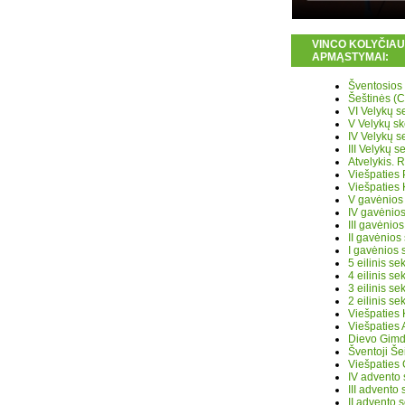
VINCO KOLYČIAU
APMĄSTYMAI:
Šventosios
Šeštinės (C
VI Velykų
V Velykų 
IV Velykų s
III Velykų
Atvelykis.
Viešpaties 
Viešpaties
V gavėnio
IV gavėnio
III gavėni
II gavėnio
I gavėnios
5 eilinis 
4 eilinis 
3 eilinis 
2 eilinis s
Viešpaties
Viešpatie
Dievo Gim
Šventoji 
Viešpatie
IV advento
III advent
II advento