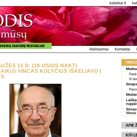
katalikai.lt
ka
Atsiliepimai
Kontaktai
VINCO
GUŽĖS 15 D. (16-OSIOS NAKTĮ
Medita
AIKU) VINCAS KOLYČIUS IŠKELIAVO Į
Pasku
US
Iš be
Straips
Pasn
Mediat
Laiška
rugpjū
Sūnaus
Vincui
APIE
KITI L