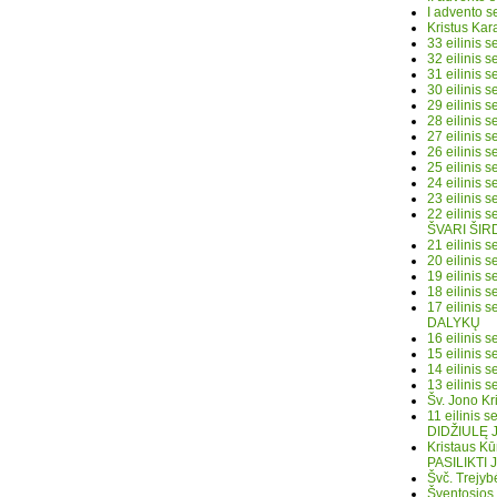
I advento 
Kristus Ka
33 eilinis
32 eilinis
31 eilinis
30 eilinis
29 eilinis
28 eilinis
27 eilinis
26 eilinis
25 eilinis
24 eilinis 
23 eilinis 
22 eilinis
ŠVARI ŠIR
21 eilinis
20 eilinis
19 eilinis
18 eilinis
17 eilinis
DALYKŲ
16 eilinis
15 eilinis
14 eilinis
13 eilinis
Šv. Jono K
11 eilinis
DIDŽIULĘ 
Kristaus K
PASILIKTI
Švč. Trejy
Šventosios