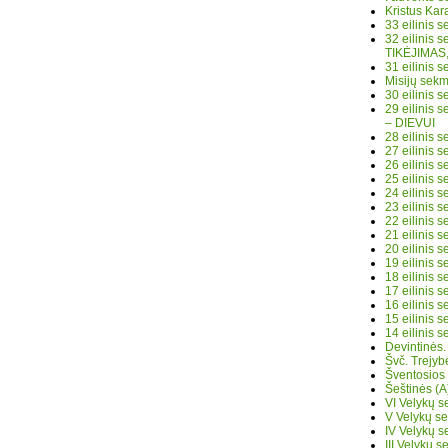
Kristus Ka
33 eilinis
32 eilinis
TIKĖJIMAS
31 eilinis
Misijų sek
30 eilinis
29 eilinis
– DIEVUI
28 eilinis
27 eilinis
26 eilinis 
25 eilinis
24 eilinis
23 eilinis
22 eilinis 
21 eilinis
20 eilinis 
19 eilinis 
18 eilinis 
17 eilinis
16 eilinis
15 eilinis
14 eilinis 
Devintinės
Švč. Trejy
Šventosios
Šeštinės (
VI Velykų 
V Velykų s
IV Velykų 
III Velykų