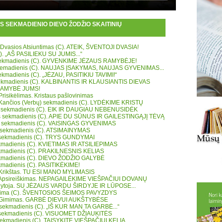
S SEKMADIENIO DIEVO ŽODŽIO SKAITINIŲ
 Dvasios Atsiuntimas (C). ATEIK, ŠVENTOJI DVASIA!
). „AŠ PASILIEKU SU JUMIS...“
 sekmadienis (C). GYVENKIME JĖZAUS RAMYBĖJE!
skemadienis (C). NAUJAS ĮSAKYMAS, NAUJAS GYVENIMAS...
ekmadienis (C). „JĖZAU, PASITIKIU TAVIMI!“
 sekmadienis (C). KALBINANTIS IR KLAUSIANTIS DIEVAS
 RAMYBĖ JUMS!
Prisikėlimas. Kristaus pašlovinimas
 Kančios (Verbų) sekmadienis (C). LYDĖKIME KRISTŲ
s sekmadienis (C). EIK IR DAUGIAU NEBENUSIDĖK
s sekmadienis (C). APIE DU SŪNUS IR GAILESTINGĄJĮ TĖVĄ
os sekmadienis (C). VAISINGAS GYVENIMAS
s sekmadienis (C). ATSIMAINYMAS
 sekmadienis (C). TRYS GUNDYMAI
sekmadienis (C). KVIETIMAS IR ATSILIEPIMAS
sekmadienis (C). PRAKILNESNIS KELIAS
sekmadienis (C). DIEVO ŽODŽIO GALYBĖ
ekmadienis (C). PASITIKĖKIME!
 Krikštas. TU ESI MANO MYLIMASIS
s Apsireiškimas. NEPAGAILĖKIME VIEŠPAČIUI DOVANŲ
dytoja. SU JĖZAUS VARDU ŠIRDYJE IR LŪPOSE...
Šeima (C). ŠVENTOSIOS ŠEIMOS PAVYZDYS
s Gimimas. GARBĖ DIEVUI AUKŠTYBĖSE
 sekmadienis (C). „IŠ KUR MAN TA GARBĖ...“
o sekmadienis (C). VISUOMET DŽIAUKITĖS
 sekmadienis (C). TAISYKITE VIEŠPAČIUI KELIĄ