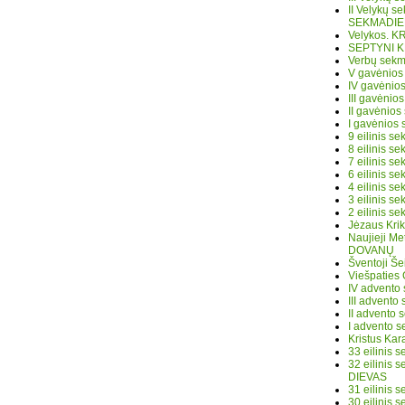
II Velykų 
SEKMADIE
Velykos. K
SEPTYNI K
Verbų sekm
V gavėnios
IV gavėni
III gavėnio
II gavėnio
I gavėnios
9 eilinis 
8 eilinis 
7 eilinis s
6 eilinis 
4 eilinis s
3 eilinis 
2 eilinis 
Jėzaus Kri
Naujieji M
DOVANŲ
Šventoji Š
Viešpatie
IV advent
III advent
II advento
I advento 
Kristus Ka
33 eilinis
32 eilinis
DIEVAS
31 eilinis
30 eilinis