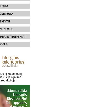
KCIJA
UMERATA
SIGYTI?
PAREMTI?
INIAI STRAIPSNIAI
YVAS
acinį katechetinį
ką (12 p.) galima
i redakcijoje.