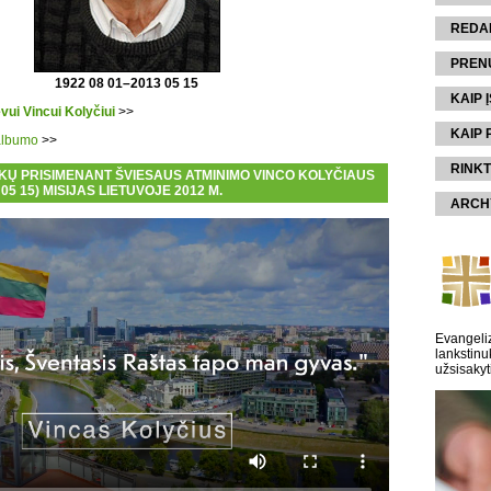
REDA
PREN
1922 08 01–2013 05 15
KAIP Į
ėvui Vincui Kolyčiui
>>
KAIP 
albumo
>>
RINKT
KŲ PRISIMENANT ŠVIESAUS ATMINIMO VINCO KOLYČIAUS
 05 15) MISIJAS LIETUVOJE 2012 M.
ARCH
Evangeliz
lankstinu
užsisakyt