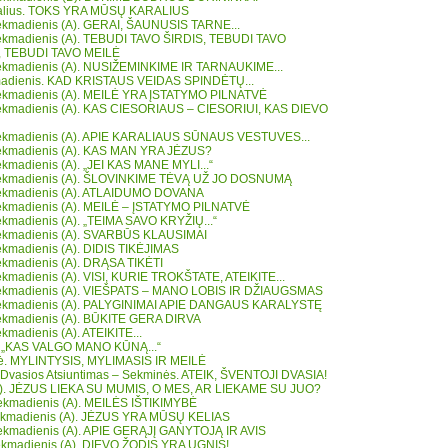
ralius. TOKS YRA MŪSŲ KARALIUS
 sekmadienis (A). GERAI, ŠAUNUSIS TARNE...
 sekmadienis (A). TEBUDI TAVO ŠIRDIS, TEBUDI TAVO
, TEBUDI TAVO MEILĖ
 sekmadienis (A). NUSIŽEMINKIME IR TARNAUKIME...
madienis. KAD KRISTAUS VEIDAS SPINDĖTŲ...
 sekmadienis (A). MEILĖ YRA ĮSTATYMO PILNATVĖ
 sekmadienis (A). KAS CIESORIAUS – CIESORIUI, KAS DIEVO
 sekmadienis (A). APIE KARALIAUS SŪNAUS VESTUVES...
 sekmadienis (A). KAS MAN YRA JĖZUS?
sekmadienis (A). „JEI KAS MANE MYLI...“
 sekmadienis (A). ŠLOVINKIME TĖVĄ UŽ JO DOSNUMĄ
 sekmadienis (A). ATLAIDUMO DOVANA
 sekmadienis (A). MEILĖ – ĮSTATYMO PILNATVĖ
sekmadienis (A). „TEIMA SAVO KRYŽIŲ...“
 sekmadienis (A). SVARBŪS KLAUSIMAI
sekmadienis (A). DIDIS TIKĖJIMAS
sekmadienis (A). DRĄSA TIKĖTI
sekmadienis (A). VISI, KURIE TROKŠTATE, ATEIKITE...
 sekmadienis (A). VIEŠPATS – MANO LOBIS IR DŽIAUGSMAS
 sekmadienis (A). PALYGINIMAI APIE DANGAUS KARALYSTĘ
 sekmadienis (A). BŪKITE GERA DIRVA
sekmadienis (A). ATEIKITE...
. „KAS VALGO MANO KŪNĄ...“
bė. MYLINTYSIS, MYLIMASIS IR MEILĖ
 Dvasios Atsiuntimas – Sekminės. ATEIK, ŠVENTOJI DVASIA!
A). JĖZUS LIEKA SU MUMIS, O MES, AR LIEKAME SU JUO?
sekmadienis (A). MEILĖS IŠTIKIMYBĖ
ekmadienis (A). JĖZUS YRA MŪSŲ KELIAS
sekmadienis (A). APIE GERĄJĮ GANYTOJĄ IR AVIS
 sekmadienis (A). DIEVO ŽODIS YRA UGNIS!