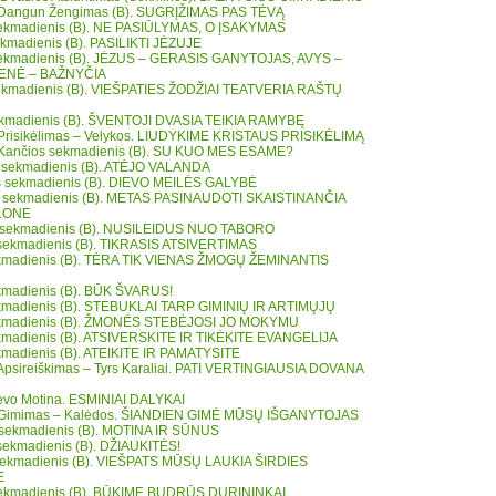
 Dangun Žengimas (B). SUGRĮŽIMAS PAS TĖVĄ
sekmadienis (B). NE PASIŪLYMAS, O ĮSAKYMAS
ekmadienis (B). PASILIKTI JĖZUJE
sekmadienis (B). JĖZUS – GERASIS GANYTOJAS, AVYS –
ENĖ – BAŽNYČIA
 sekmadienis (B). VIEŠPATIES ŽODŽIAI TEATVERIA RAŠTŲ
sekmadienis (B). ŠVENTOJI DVASIA TEIKIA RAMYBĘ
 Prisikėlimas – Velykos. LIUDYKIME KRISTAUS PRISIKĖLIMĄ
 Kančios sekmadienis (B). SU KUO MES ESAME?
 sekmadienis (B). ATĖJO VALANDA
s sekmadienis (B). DIEVO MEILĖS GALYBĖ
os sekmadienis (B). METAS PASINAUDOTI SKAISTINANČIA
LONE
s sekmadienis (B). NUSILEIDUS NUO TABORO
 sekmadienis (B). TIKRASIS ATSIVERTIMAS
sekmadienis (B). TĖRA TIK VIENAS ŽMOGŲ ŽEMINANTIS
sekmadienis (B). BŪK ŠVARUS!
sekmadienis (B). STEBUKLAI TARP GIMINIŲ IR ARTIMŲJŲ
sekmadienis (B). ŽMONĖS STEBĖJOSI JO MOKYMU
sekmadienis (B). ATSIVERSKITE IR TIKĖKITE EVANGELIJA
ekmadienis (B). ATEIKITE IR PAMATYSITE
 Apsireiškimas – Tyrs Karaliai. PATI VERTINGIAUSIA DOVANA
ievo Motina. ESMINIAI DALYKAI
s Gimimas – Kalėdos. ŠIANDIEN GIMĖ MŪSŲ IŠGANYTOJAS
 sekmadienis (B). MOTINA IR SŪNUS
 sekmadienis (B). DŽIAUKITĖS!
 sekmadienis (B). VIEŠPATS MŪSŲ LAUKIA ŠIRDIES
E
sekmadienis (B). BŪKIME BUDRŪS DURININKAI