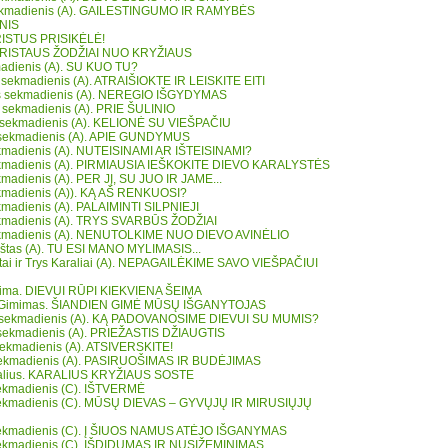
sekmadienis (A). GAILESTINGUMO IR RAMYBĖS
NIS
RISTUS PRISIKĖLĖ!
RISTAUS ŽODŽIAI NUO KRYŽIAUS
adienis (A). SU KUO TU?
 sekmadienis (A). ATRAIŠIOKTE IR LEISKITE EITI
os sekmadienis (A). NEREGIO IŠGYDYMAS
s sekmadienis (A). PRIE ŠULINIO
s sekmadienis (A). KELIONĖ SU VIEŠPAČIU
 sekmadienis (A). APIE GUNDYMUS
sekmadienis (A). NUTEISINAMI AR IŠTEISINAMI?
sekmadienis (A). PIRMIAUSIA IEŠKOKITE DIEVO KARALYSTĖS
ekmadienis (A). PER JĮ, SU JUO IR JAME...
sekmadienis (A)). KĄ AŠ RENKUOSI?
ekmadienis (A). PALAIMINTI SILPNIEJI
sekmadienis (A). TRYS SVARBŪS ŽODŽIAI
sekmadienis (A). NENUTOLKIME NUO DIEVO AVINĖLIO
kštas (A). TU ESI MANO MYLIMASIS...
etai ir Trys Karaliai (A). NEPAGAILĖKIME SAVO VIEŠPAČIUI
eima. DIEVUI RŪPI KIEKVIENA ŠEIMA
s Gimimas. ŠIANDIEN GIMĖ MŪSŲ IŠGANYTOJAS
o sekmadienis (A). KĄ PADOVANOSIME DIEVUI SU MUMIS?
o sekmadienis (A). PRIEŽASTIS DŽIAUGTIS
 sekmadienis (A). ATSIVERSKITE!
sekmadienis (A). PASIRUOŠIMAS IR BUDĖJIMAS
ralius. KARALIUS KRYŽIAUS SOSTE
 sekmadienis (C). IŠTVERMĖ
 sekmadienis (C). MŪSŲ DIEVAS – GYVŲJŲ IR MIRUSIŲJŲ
 sekmadienis (C). Į ŠIUOS NAMUS ATĖJO IŠGANYMAS
 sekmadienis (C). IŠDIDUMAS IR NUSIŽEMINIMAS