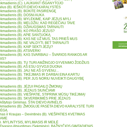
sekmadienis (C). LAUKIANT IŠGANYTOJO
ralius (B). IEŠKOTI DIEVO KARALYSTĖS
 sekmadienis (B). BŪKITE PASIRENGĘ
 sekmadienis (B). DOSNI AUKA
 sekmadienis (B). MYLĖKIME, KAIP JĖZUS MYLI
 sekmadienis (B). MELDŽIU, KAD REGĖČIAU TAVE
 sekmadienis (B). DŽIAUGSMAS TARNAUTI
 sekmadienis (B). KO PRAŠO JĖZUS?
 sekmadienis (B). APIE SANTUOKĄ
 sekmadienis (B). KAS NE UŽ MUS, TAS PRIEŠ MUS
 sekmadienis (B). NE VALDYTI, BET TARNAUTI
sekmadienis (B). KAIP SEKTI JĖZŲ?
sekmadienis (B). ATSIVERK!
 sekmadienis (B). KAS SVARBIAU – ŠVARIOS RANKOS AR
DIS?
 sekmadienis (B). TU TURI AMŽINOJO GYVENIMO ŽODŽIUS
 sekmadienis (B). AŠ ESU GYVOJI DUONA
 sekmadienis (B). JAU NE AŠ GYVENU...
 sekmadienis (B). TIKĖJIMAS IR DARBAI EINA KARTU
 sekmadienis (B). PER JUS NORIU NUVEIKTI DAUGYBĘ
 sekmadienis (B). JĖZUI PAGAILO ŽMONIŲ
 sekmadienis (B). JĖZAUS SIUNČIAMI
 sekmadienis (B). VIEŠPATIE, STIPRINK MŪSŲ TIKĖJIMĄ!
 sekmadienis (B). SKVERBKIMĖS PRIE JĖZAUS
rikštytojo Gimimas. ŠTAI DIEVO AVINĖLIS
 sekmadienis (B): ŽMOGUJE PASĖTA DIEVO KARALYSTĖ TURI
JĖGĄ
ūnas ir Kraujas – Devintinės (B). VIEŠPATIES KVETIMAS
 JAME
bė. MYLINTYSIS, MYLIMASIS IR MEILĖ
 Dvasios Atsiuntimas (Sekminės). BAŽNYČIOS GIMTADIENIS