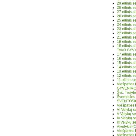
29 eilinis
28 eilinis
27 eilinis
26 eilinis
25 eilinis
24 eilinis
23 eilinis
22 eilinis
21 eilinis
19 eilinis
18 eilinis
TAVO GYVY
17 eilinis 
16 eilinis
15 eilinis
14 eilinis
13 eilinis
12 eilinis
11 eilinis
Viešpaties
GYVENIMO 
Švč. Trejy
Šventosios
ŠVENTOSI
Viešpaties
VI Velykų
V Velykų s
IV Velykų
III Velykų
Atvelykis 
Viešpaties
Viešpaties