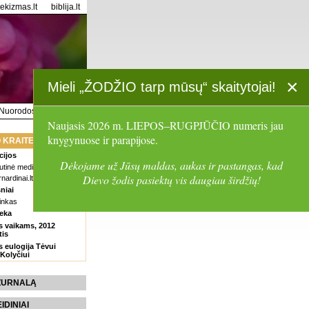
tekizmas.lt
biblija.lt
×
Mieli „ŽODŽIO tarp mūsų“ skaitytojai!
Nuorodos
Paieška
Naujasis 2026 m. LIEPOS–RUGPJŪČIO numeris jau
knygynuose ir parapijose.
 KRAITELĖ
cijos
Dėkojame už Jūsų maldas, aukas ir pastangas, kad
tinė meditacija
Dievo žodis pasiektų vis daugiau širdžių!
rnardinai.lt
niai
inkas
eka
s vaikams, 2012
tis
 eulogija Tėvui
 Kolyčiui
 ŽURNALĄ
EIDINIAI