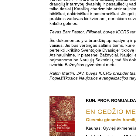
draugijų ir tarnybų dvasinių ir pasauliečių vad
taiko tiesiai į Katalikų charizminio atsinaujinimo
bibliškai, doktriniškai ir pastoraciškai. Jis gali
praktinis vadovas kiekvienam, norinčiam suv
krikšto gelmes.
Tėvas Bart Pastor, Filipinai, buvęs ICCRS ta
Šis dokumentas yra brandžių apmąstymų ir pl
vaisius. Jis bus vertingas šaltinis tiems, kurie 
perteikti „krikšto Šventojoje Dvasioje“ tikrovę
Atsinaujinime, ir platesnei Bažnyčiai. Naujoji 
neįmanoma be Naujųjų Sekminių, tad šis do
svarbiu Bažnyčios gyvenimui metu.
Ralph Martin, JAV, buvęs ICCRS prezidentas
Popiežiškosios Naujosios evangelizacijos tar
KUN. PROF. ROMUALDA
EN GEDŽIO ME
Giesmių giesmės homili
Kaunas: Gyvieji akmenėlia