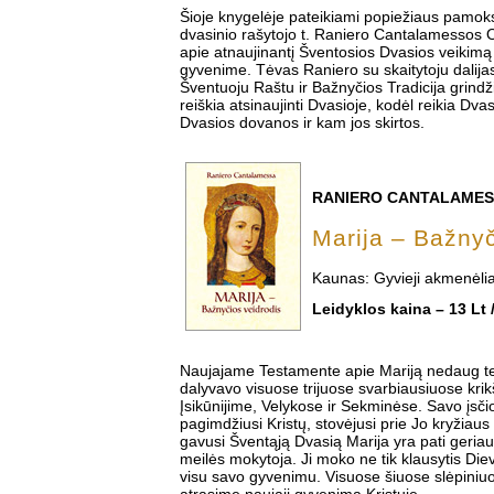
Šioje knygelėje pateikiami popiežiaus pamoks
dvasinio rašytojo t. Raniero Cantalamesso
apie atnaujinantį Šventosios Dvasios veikim
gyvenime. Tėvas Raniero su skaitytoju dalijas
Šventuoju Raštu ir Bažnyčios Tradicija grind
reiškia atsinaujinti Dvasioje, kodėl reikia Dvas
Dvasios dovanos ir kam jos skirtos.
RANIERO CANTALAME
Marija – Bažnyč
Kaunas: Gyvieji akmenėlia
Leidyklos kaina – 13 Lt 
Naujajame Testamente apie Mariją nedaug te
dalyvavo visuose trijuose svarbiausiuose kri
Įsikūnijime, Velykose ir Sekminėse. Savo įsčio
pagimdžiusi Kristų, stovėjusi prie Jo kryžiaus
gavusi Šventąją Dvasią Marija yra pati geriausi
meilės mokytoja. Ji moko ne tik klausytis Dievo
visu savo gyvenimu. Visuose šiuose slėpiniu