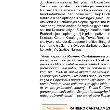
„Eucharistija suburia Bažnyčią ir iš Bažnyčios
Šie žodžiai glaustai ir nesudėtingai išreiškia 
Raniero Cantalamessa pateikė popiežiui bei 
bendradarbiams, pagrindinę mintį. Tarp Eucha
rutuliojasi paslaptingas ir vaisingas „mainų sr
atskleidžia Eucharistijos slėpinį išgelbėjimo is
Vakarienę švenčiančios Bažnyčios gyvenime i
sekimo Kristumi kelyje. Ši knyga skatina skaity
Eucharistijos slėpinio grožį ir priimti pašvent
Kristaus Kūno ir Kraujo galią. Tėvas Ranier
skaitytojui skelbia džiaugsmo ir vilties žinią,
šventumo troškimu ir šviesos darbais pačiam bė
keliauti į Viešpaties Namus.
Tėvas kapucinas
Raniero Cantalamessa
gim
provincijoje, Italijoje. Po teologijos ir klasikin
paskirtas Milano katalikų universiteto krikščio
profesoriumi, taip pat iki 1981 m. priklausė T
komisijai. 1980 m. paliko akademinę veiklą 
Evangelijos skelbimui įvairioms pasaulio tau
jis yra ir Popiežiaus namų pamokslininkas. Ital
tėvas Raniero vedė kultūros ir religijos laidą 
m. vasarą jis lankėsi Lietuvoje. Tėvas R. Can
garsus pamokslininkas. Jis parašė daugybę k
mūsų pašventinimas“ – jau antroji tėvo Ranier
RANIERO CANTALAME