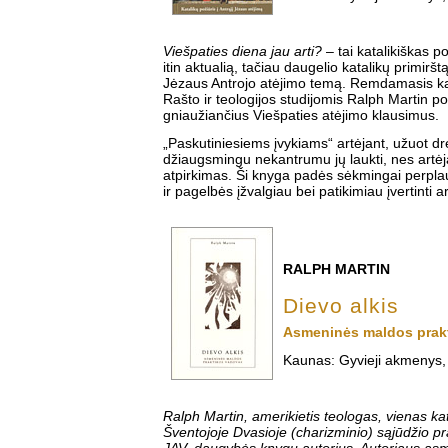
Viešpaties diena jau arti?
– tai katalikiškas p
itin aktualią, tačiau daugelio katalikų primirš
Jėzaus Antrojo atėjimo temą. Remdamasis ka
Rašto ir teologijos studijomis Ralph Martin po
gniaužiančius Viešpaties atėjimo klausimus.
„Paskutiniesiems įvykiams“ artėjant, užuot d
džiaugsmingu nekantrumu jų laukti, nes artė
atpirkimas. Ši knyga padės sėkmingai perpla
ir pagelbės įžvalgiau bei patikimiau įvertinti a
RALPH MARTIN
Dievo alkis
Asmeninės maldos prak
Kaunas: Gyvieji akmenys,
Ralph Martin, amerikietis teologas, vienas ka
Šventojoje Dvasioje (charizminio) sąjūdžio pr