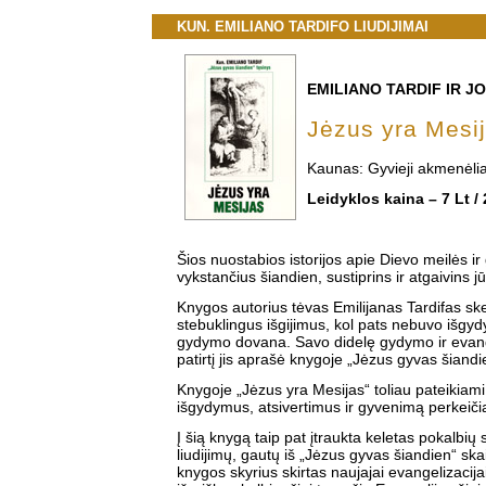
KUN. EMILIANO TARDIFO LIUDIJIMAI
EMILIANO TARDIF IR J
Jėzus yra Mesi
Kaunas: Gyvieji akmenėlia
Leidyklos kaina – 7 Lt /
Šios nuostabios istorijos apie Dievo meilės i
vykstančius šiandien, sustiprins ir atgaivins jū
Knygos autorius tėvas Emilijanas Tardifas skep
stebuklingus išgijimus, kol pats nebuvo išgy
gydymo dovana. Savo didelę gydymo ir evang
patirtį jis aprašė knygoje „Jėzus gyvas šiandi
Knygoje „Jėzus yra Mesijas“ toliau pateikiam
išgydymus, atsivertimus ir gyvenimą perkeiči
Į šią knygą taip pat įtraukta keletas pokalbių 
liudijimų, gautų iš „Jėzus gyvas šiandien“ skai
knygos skyrius skirtas naujajai evangelizacija