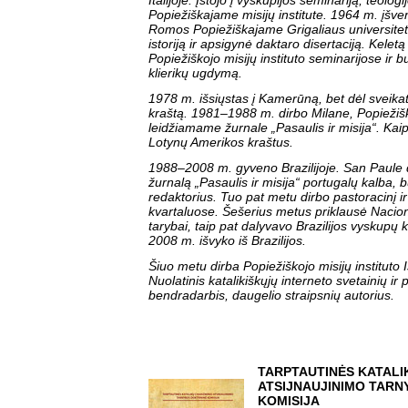
Italijoje. Įstojo į vyskupijos seminariją, teolog
Popiežiškajame misijų institute. 1964 m. įšve
Romos Popiežiškajame Grigaliaus universitet
istoriją ir apsigynė daktaro disertaciją. Kelet
Popiežiškojo misijų instituto seminarijose ir 
klierikų ugdymą.
1978 m. išsiųstas į Kamerūną, bet dėl sveikato
kraštą. 1981–1988 m. dirbo Milane, Popiežiško
leidžiamame žurnale „Pasaulis ir misija“. Kaip
Lotynų Amerikos kraštus.
1988–2008 m. gyveno Brazilijoje. San Paule 
žurnalą „Pasaulis ir misija“ portugalų kalba, 
redaktorius. Tuo pat metu dirbo pastoracinį ir
kvartaluose. Šešerius metus priklausė Nacion
tarybai, taip pat dalyvavo Brazilijos vyskupų k
2008 m. išvyko iš Brazilijos.
Šiuo metu dirba Popiežiškojo misijų instituto Is
Nuolatinis katalikiškųjų interneto svetainių ir p
bendradarbis, daugelio straipsnių autorius.
TARPTAUTINĖS KATALI
ATSIJNAUJINIMO TARN
KOMISIJA