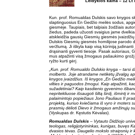
Leidyklos kaina – 12 Lt 
Kun. prof. Romualdas Dulskis savo knygos skai
slaptinguosius En Gedžio meilės sodus, ap
giesmėje. Taupiais, bet talpiais žodžiais auto
žiedus, padeda užuosti svaigius jame dvelki
atskleidžia gausių Giesmių giesmės įvaizdži
Dulskis Giesmių giesmės homilijose parodo did
veržlumą. Ji iškyla kaip visą kūriniją judinanti jė
drąsinanti gyventi tiesoje. Pasak autoriaus,
mus atpažinti visą žmogaus pašaukimo grožį 
ryžto kurti gėrį.
„Kun. prof. Romualdo Dulskio knyga – tarsi da
molberto. Joje atrandame netikėtų įžvalgų api
knygos įvaizdžius. Iš knygos „En Gedžio meil
vilties ir paguodos žmogui. Kaip atpažinti, 
sužadėtiniai? Kaip kasdienio gyvenimo išba
nepritekliuose išsaugoti šiltą širdį, išmintį ir 
palaimintojo popiežiaus Jono Pauliaus II prad
projektą, kuriuo kviečiama iš vyro ir moters 
prasmių dėlioti Dievo ir žmogaus amžinųjų s
(Vyskupas dr. Kęstutis Kėvalas).
Romualdas Dulskis
– Vytauto Didžiojo unive
teologas, religijotyrininkas, kunigas, buvęs 
dvasios tėvas. Daugelio mokslo straipsnių ir k