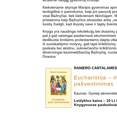
atrasime naująjį gyvenimą Kristuje.
Kiekviename skyriuje Marijos gyvenimas apm
teologiškai ir pamokoma, kaip jos pavyzdį prakt
visai Bažnyčiai, tiek kiekvienam tikinčiajam. 
pristatoma kaip Bažnyčios atvaizdas arba „vei
turėtų žvelgti, kad išvystų save ir taptų švent
Knyga yra naudinga rekolekcijų bei dvasinių 
pat ji gali vaisingai pasitarnauti ekumeniniam 
dedikuota broliams protestantams slapta vilia
iš susiskaldymo motyvų, gali tapti krikščionių
paskata bei akstinu, sukviečiančiu krikščionis į
ištvermingai besimeldžiančią Bažnyčią, nuola
Dvasios.
RANIERO CANTALAME
Eucharistija – 
pašventinimas
Kaunas: Gyvieji akmenėlia
Leidyklos kaina – 10 Lt /
Knygynuose paskutiniai