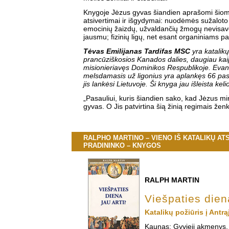
Knygoje Jėzus gyvas šiandien aprašomi šiom
atsivertimai ir išgydymai: nuodėmės sužaloto 
emocinių žaizdų, užvaldančių žmogų nevisave
jausmu; fizinių ligų, net esant organiniams p
Tėvas Emilijanas Tardifas MSC
yra katalikų
prancūziškosios Kanados dalies, daugiau ka
misionieriavęs Dominikos Respublikoje. Eva
melsdamasis už ligonius yra aplankęs 66 pas
jis lankėsi Lietuvoje. Ši knyga jau išleista ke
„Pasauliui, kuris šiandien sako, kad Jėzus mir
gyvas. O Jis patvirtina šią žinią regimais žen
RALPHO MARTINO – VIENO IŠ KATALIKŲ AT
PRADININKO – KNYGOS
RALPH MARTIN
Viešpaties diena
Katalikų požiūris į Antrą
Kaunas: Gyvieji akmenys,