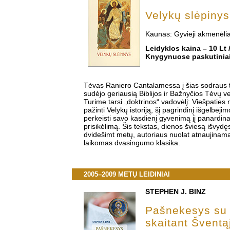
Velykų slėpinys
Kaunas: Gyvieji akmenėlia
Leidyklos kaina – 10 Lt /
Knygynuose paskutiniai
Tėvas Raniero Cantalamessa į šias sodraus t
sudėjo geriausią Biblijos ir Bažnyčios Tėvų vel
Turime tarsi „doktrinos“ vadovėlį: Viešpaties 
pažinti Velykų istoriją, šį pagrindinį išgelbėjimo 
perkeisti savo kasdienį gyvenimą jį panardinant
prisikėlimą. Šis tekstas, dienos šviesą išvyd
dvidešimt metų, autoriaus nuolat atnaujinama
laikomas dvasingumo klasika.
2005–2009 METŲ LEIDINIAI
STEPHEN J. BINZ
Pašnekesys su
skaitant Šventą