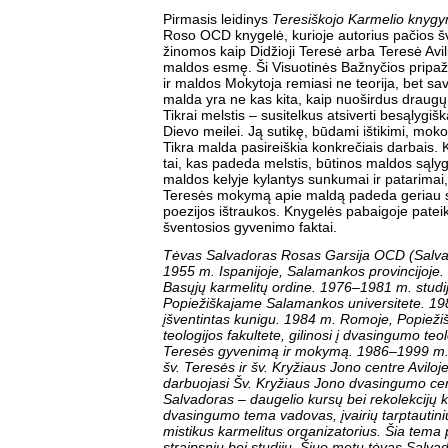
Pirmasis leidinys
Teresiškojo Karmelio knygy
Roso OCD knygelė, kurioje autorius pačios š
žinomos kaip Didžioji Teresė arba Teresė Avili
maldos esmę. Ši Visuotinės Bažnyčios pripaž
ir maldos Mokytoja remiasi ne teorija, bet sav
malda yra ne kas kita, kaip nuoširdus draug
Tikrai melstis – susitelkus atsiverti besąlygišk
Dievo meilei. Ją sutikę, būdami ištikimi, mokom
Tikra malda pasireiškia konkrečiais darbais.
tai, kas padeda melstis, būtinos maldos sąlygos
maldos kelyje kylantys sunkumai ir patarimai, k
Teresės mokymą apie maldą padeda geriau su
poezijos ištraukos. Knygelės pabaigoje pateik
šventosios gyvenimo faktai.
Tėvas Salvadoras Rosas Garsija OCD (Salva
1955 m. Ispanijoje, Salamankos provincijoje
Basųjų karmelitų ordine. 1976–1981 m. studij
Popiežiškajame Salamankos universitete. 198
įšventintas kunigu. 1984 m. Romoje, Popieži
teologijos fakultete, gilinosi į dvasingumo teo
Teresės gyvenimą ir mokymą. 1986–1999 m. 
šv. Teresės ir šv. Kryžiaus Jono centre Avilo
darbuojasi Šv. Kryžiaus Jono dvasingumo cen
Salvadoras – daugelio kursų bei rekolekcijų k
dvasingumo tema vadovas, įvairių tarptautin
mistikus karmelitus organizatorius. Šia tema
straipsnių bei studijų. Šiuo metu tėvas Salva