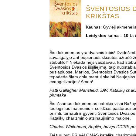
ŠVENTOSIOS 
KRIKŠTAS
Kaunas: Gyvieji akmenėlia
Leidyklos kaina – 10 Lt 
Šis dokumentas yra dvasinis lobis! Dvidešim
savaitgalyje ant popieriaus skiautės užrašė ž
stebuklo!“ Niekada neįsivaizdavau, kad stebu
Šventosios Dvasios išsiliejimą, taip nuostabi
puslapiuose. Marijos, Šventosios Dvasios Su
tepadeda šiam dokumentui skelbti Naująsias
evangelizacijos! Amen!
Patti Gallagher Mansfield, JAV, Katalikų char
pirmtakė
Šis išsamus dokumentas pateikia visai Bažny
teologinius matmenis ir solidžias pastoracines
priimti, tarnauti ir gyventi Šventosios Dvasios
Katalikų charizminio atsinaujinimo malone.
Charles Whitehead, Anglija, buvęs ICCRS pr
Tai turi būti PRIVALOMAS katalikų charizmin