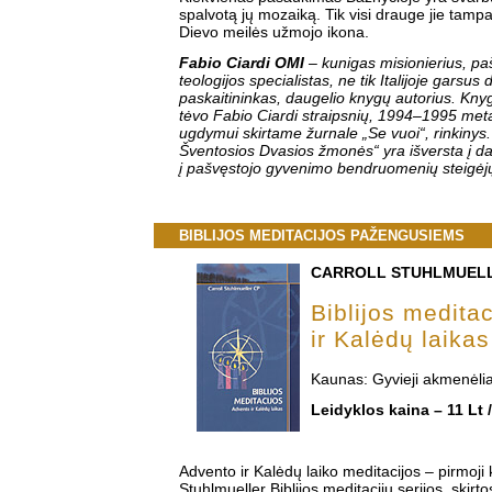
spalvotą jų mozaiką. Tik visi drauge jie tampa
Dievo meilės užmojo ikona.
Fabio Ciardi OMI
– kunigas misionierius, p
teologijos specialistas, ne tik Italijoje garsus 
paskaitininkas, daugelio knygų autorius. Knyg
tėvo Fabio Ciardi straipsnių, 1994–1995 met
ugdymui skirtame žurnale „Se vuoi“, rinkinys.
Šventosios Dvasios žmonės“ yra išversta į dau
į pašvęstojo gyvenimo bendruomenių steigėjų
BIBLIJOS MEDITACIJOS PAŽENGUSIEMS
CARROLL STUHLMUEL
Biblijos medita
ir Kalėdų laikas
Kaunas: Gyvieji akmenėlia
Leidyklos kaina – 11 Lt 
Advento ir Kalėdų laiko meditacijos – pirmoji 
Stuhlmueller Biblijos meditacijų serijos, skirto