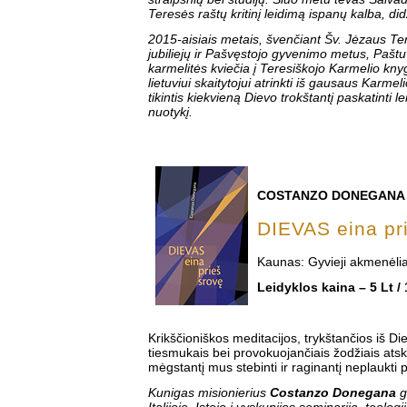
Teresės raštų kritinį leidimą ispanų kalba, didži
2015-aisiais metais, švenčiant Šv. Jėzaus 
jubiliejų ir Pašvęstojo gyvenimo metus, Pašt
karmelitės kviečia į Teresiškojo Karmelio knyg
lietuviui skaitytojui atrinkti iš gausaus Karmel
tikintis kiekvieną Dievo trokštantį paskatinti l
nuotykį.
COSTANZO DONEGANA
DIEVAS eina pr
Kaunas: Gyvieji akmenėlia
Leidyklos kaina – 5 Lt /
Krikščioniškos meditacijos, trykštančios iš Die
tiesmukais bei provokuojančiais žodžiais atsk
mėgstantį mus stebinti ir raginantį neplaukti p
Kunigas misionierius
Costanzo Donegana
g