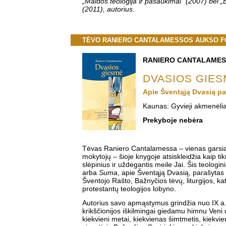
„Maldos teologija ir pašaukimai“ (2007) bei 
(2011), autorius.
TĖVO RANIERO CANTALAMESSOS AUKSO FO
RANIERO CANTALAME
DVASIOS GIE
Apie Šventąją Dvasią p
Kaunas: Gyvieji akmenėlia
Prekyboje nebėra
Tėvas Raniero Cantalamessa – vienas garsia
mokytojų – šioje knygoje atsiskleidžia kaip tik
slėpinius ir uždegantis meile Jai. Šis teologini
arba
Suma
, apie Šventąją Dvasią, parašyta
Šventojo Rašto, Bažnyčios tėvų, liturgijos, kat
protestantų teologijos lobyno.
Autorius savo apmąstymus grindžia nuo IX a. 
krikščionijos iškilmingai giedamu himnu Veni
kiekvieni metai, kiekvienas šimtmetis, kiekvi