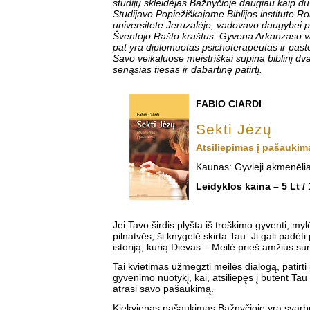
studijų skleidėjas Bažnyčioje daugiau kaip d
Studijavo Popiežiškajame Biblijos institute R
universitete Jeruzalėje, vadovavo daugybei pil
Šventojo Rašto kraštus. Gyvena Arkanzaso vals
pat yra diplomuotas psichoterapeutas ir pasto
Savo veikaluose meistriškai supina biblinį dv
senąsias tiesas ir dabartinę patirtį.
FABIO CIARDI
Sekti Jėzų
Atsiliepimas į pašaukim
Kaunas: Gyvieji akmenėlia
Leidyklos kaina – 5 Lt /
Jei Tavo širdis plyšta iš troškimo gyventi, myl
pilnatvės, ši knygelė skirta Tau. Ji gali padėti
istoriją, kurią Dievas – Meilė prieš amžius s
Tai kvietimas užmegzti meilės dialogą, patirti 
gyvenimo nuotykį, kai, atsiliepęs į būtent Tau 
atrasi savo pašaukimą.
Kiekvienas pašaukimas Bažnyčioje yra svarbu