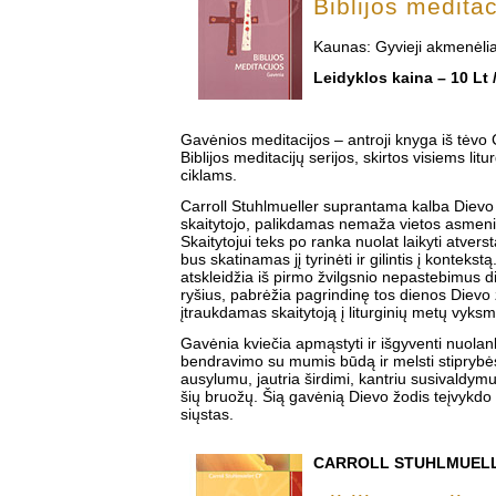
Biblijos medita
Kaunas: Gyvieji akmenėlia
Leidyklos kaina – 10 Lt 
Gavėnios meditacijos – antroji knyga iš tėvo 
Biblijos meditacijų serijos, skirtos visiems lit
ciklams.
Carroll Stuhlmueller suprantama kalba Dievo ž
skaitytojo, palikdamas nemaža vietos asme
Skaitytojui teks po ranka nuolat laikyti atvers
bus skatinamas jį tyrinėti ir gilintis į kontekst
atskleidžia iš pirmo žvilgsnio nepastebimus die
ryšius, pabrėžia pagrindinę tos dienos Dievo ž
įtraukdamas skaitytoją į liturginių metų vyksm
Gavėnia kviečia apmąstyti ir išgyventi nuolan
bendravimo su mumis būdą ir melsti stiprybės 
ausylumu, jautria širdimi, kantriu susivaldym
šių bruožų. Šią gavėnią Dievo žodis teįvykd
siųstas.
CARROLL STUHLMUEL