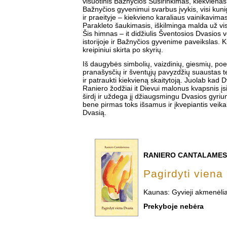
visuotinis Bažnyčios Susirinkimas, kiekvienas
Bažnyčios gyvenimui svarbus įvykis, visi kun
ir praeityje – kiekvieno karaliaus vainikavim
Parakleto šaukimasis, iškilminga malda už vi
Šis himnas – it didžiulis Šventosios Dvasios
istorijoje ir Bažnyčios gyvenime paveikslas.
kreipiniui skirta po skyrių.
Iš daugybės simbolių, vaizdinių, giesmių, poezi
pranašysčių ir šventųjų pavyzdžių suaustas t
ir patraukti kiekvieną skaitytoją. Juolab kad 
Raniero žodžiai it Dievui malonus kvapsnis įsig
širdį ir uždega jį džiaugsmingu Dvasios gyrium
bene pirmas toks išsamus ir įkvepiantis veika
Dvasią.
RANIERO CANTALAME
Pagirdyti viena
Kaunas: Gyvieji akmenėlia
Prekyboje nebėra