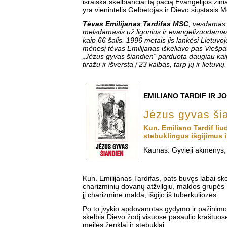
išraiška skelbiančiai tą pačią Evangelijos žin
yra vienintelis Gelbėtojas ir Dievo siųstasis M
Tėvas Emilijanas Tardifas MSC
, vesdamas 
melsdamasis už ligonius ir evangelizuodama
kaip 66 šalis. 1996 metais jis lankėsi Lietuvo
mėnesį tėvas Emilijanas iškeliavo pas Viešpat
„Jėzus gyvas šiandien“ parduota daugiau kai
tiražu ir išversta į 23 kalbas, tarp jų ir lietuvių.
EMILIANO TARDIF IR J
Jėzus gyvas ši
Kun. Emiliano Tardif liud
stebuklingus išgijimus i
Kaunas: Gyvieji akmenys,
Kun. Emilijanas Tardifas, pats buvęs labai sk
charizminių dovanų atžvilgiu, maldos grupės
jį charizmine malda, išgijo iš tuberkuliozės.
Po to įvykio apdovanotas gydymo ir pažinim
skelbia Dievo žodį visuose pasaulio kraštuose
meilės ženklai ir stebuklai.