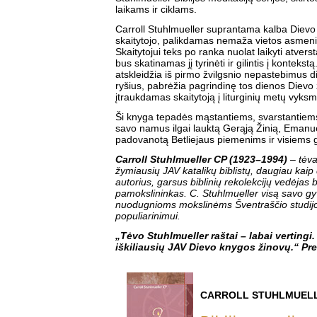
laikams ir ciklams.
Carroll Stuhlmueller suprantama kalba Dievo ž
skaitytojo, palikdamas nemaža vietos asme
Skaitytojui teks po ranka nuolat laikyti atvers
bus skatinamas jį tyrinėti ir gilintis į kontekst
atskleidžia iš pirmo žvilgsnio nepastebimus die
ryšius, pabrėžia pagrindinę tos dienos Dievo ž
įtraukdamas skaitytoją į liturginių metų vyksm
Ši knyga tepadės mąstantiems, svarstantiems i
savo namus ilgai lauktą Gerąją Žinią, Emanu
padovanotą Betliejaus piemenims ir visiems
Carroll Stuhlmueller CP (1923–1994)
– tėva
žymiausių JAV katalikų biblistų, daugiau kaip
autorius, garsus biblinių rekolekcijų vedėjas b
pamokslininkas. C. Stuhlmueller visą savo g
nuodugnioms mokslinėms Šventraščio studijo
populiarinimui.
„Tėvo Stuhlmueller raštai – labai vertingi
iškiliausių JAV Dievo knygos žinovų.“ Pr
CARROLL STUHLMUEL