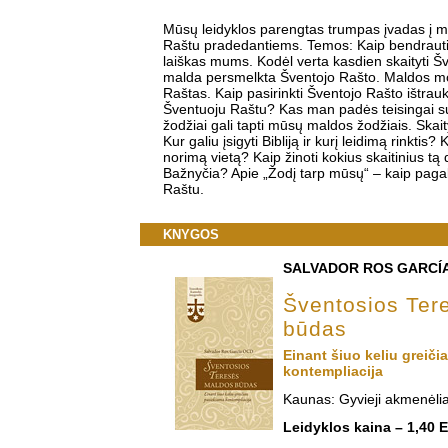
Mūsų leidyklos parengtas trumpas įvadas į 
Raštu pradedantiems. Temos: Kaip bendrauti
laiškas mums. Kodėl verta kasdien skaityti Š
malda persmelkta Šventojo Rašto. Maldos m
Raštas. Kaip pasirinkti Šventojo Rašto ištrau
Šventuoju Raštu? Kas man padės teisingai supr
žodžiai gali tapti mūsų maldos žodžiais. Ska
Kur galiu įsigyti Bibliją ir kurį leidimą rinktis? 
norimą vietą? Kaip žinoti kokius skaitinius tą 
Bažnyčia? Apie „Žodį tarp mūsų“ – kaip paga
Raštu.
KNYGOS
SALVADOR ROS GARCÍ
Šventosios Ter
būdas
Einant šiuo keliu greič
kontempliacija
Kaunas: Gyvieji akmenėlia
Leidyklos kaina – 1,40 E