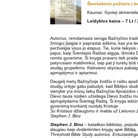
Šiuolaikinis požiūris į
le
Kaunas: Gyvieji akmenėlia
Leidyklos kaina – 7 Lt /
Autorius, remdamasis senąja Bažnyčios tradic
žmogui įtaigiai ir paprastai aiškina, kas yra
le
peržvelgia visus jo etapus. Tie, kurie laikysis
pajus, kaip Šventasis Raštas atgyja, išmoks D
remtis gyvenime. Ši knyga pravers tiek prade
patyrusiam maldininkui, taip pat ji turėtų bū
studijų grupelėms. Kiekvieno skyriaus pabaig
apmąstymui ir aptarimui.
Daugelį metų Bažnyčioje žodžiu ir raštu apaš
studijų srityje galiu paliudyti, kad Biblijos studi
vienybė yra mūsų laikų Bažnyčiai Apvaizdos
Dievo tauta nūdien užsidega Dievo žodžiu ma
apmąstydama Šventąjį Raštą. Ši knyga tebūna
gyvenimą trunkantį nuotykį Kristuje.
Su Kristaus džiaugsmu ir malda už Lietuvos
Stephen J. Binz
Stephen J. Binz
– katalikas biblistas, populi
daugiau kaip dvidešimties knygų apie Bibliją, 
Threshold Bible Study autorius. Entuziasting