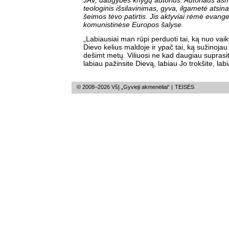
JAV, daugybės knygų autorius. Autoriaus asm
teologinis išsilavinimas, gyva, ilgametė atsina
šeimos tėvo patirtis. Jis aktyviai rėmė evange
komunistinėse Europos šalyse.
„Labiausiai man rūpi perduoti tai, ką nuo vai
Dievo kelius maldoje ir ypač tai, ką sužinoja
dešimt metų. Viliuosi ne kad daugiau suprasi
labiau pažinsite Dievą, labiau Jo trokšite, lab
© 2008–2026 VšĮ „Gyvieji akmenėliai“ |
TEISĖS