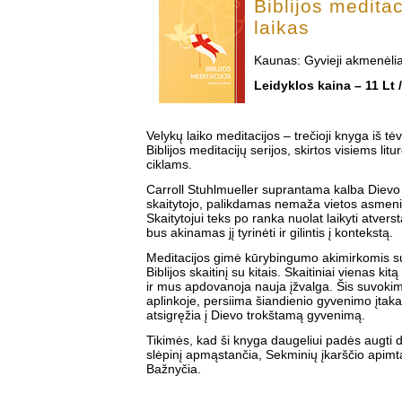
Biblijos meditac
laikas
Kaunas: Gyvieji akmenėlia
Leidyklos kaina – 11 Lt 
Velykų laiko meditacijos – trečioji knyga iš tė
Biblijos meditacijų serijos, skirtos visiems lit
ciklams.
Carroll Stuhlmueller suprantama kalba Dievo ž
skaitytojo, palikdamas nemaža vietos asme
Skaitytojui teks po ranka nuolat laikyti atvers
bus akinamas jį tyrinėti ir gilintis į kontekstą.
Meditacijos gimė kūrybingumo akimirkomis sus
Biblijos skaitinį su kitais. Skaitiniai vienas kit
ir mus apdovanoja nauja įžvalga. Šis suvoki
aplinkoje, persiima šiandienio gyvenimo įtaka
atsigręžia į Dievo trokštamą gyvenimą.
Tikimės, kad ši knyga daugeliui padės augti 
slėpinį apmąstančia, Sekminių įkarščio apimt
Bažnyčia.