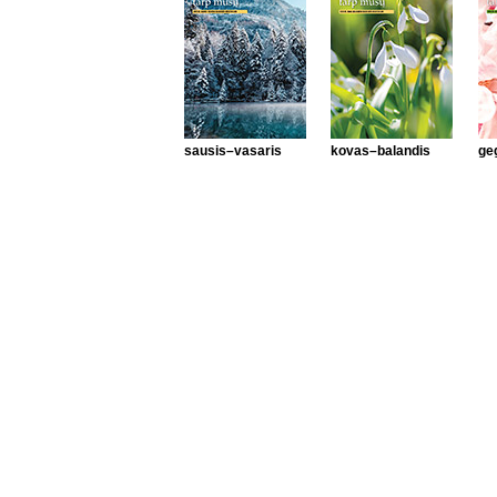
sausis–vasaris
kovas–balandis
ge