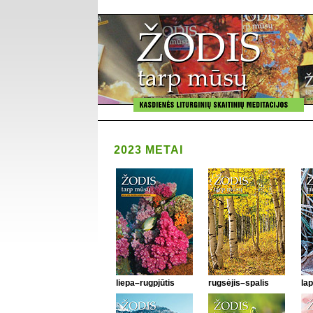
2023 METAI
liepa–rugpjūtis
rugsėjis–spalis
lap