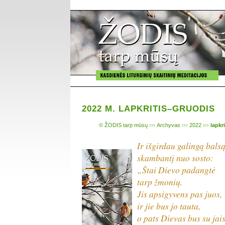
2022 M. LAPKRITIS–GRUODIS
© ŽODIS tarp mūsų
›››
Archyvas
›››
2022
›››
lapkr
Ir išgirdau galingą balsą
skambantį nuo sosto:
„Štai Dievo padangtė
tarp žmonių.
Jis apsigyvens pas juos,
ir jie bus jo tauta,
o pats Dievas bus su jai