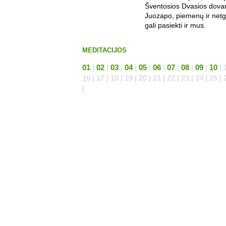
Šventosios Dvasios dovan
Juozapo, piemenų ir net
gali pasiekti ir mus.
MEDITACIJOS
01
|
02
|
03
|
04
|
05
|
06
|
07
|
08
|
09
|
10
| 1
16 | 17 | 18 | 19 | 20 | 21 | 22 | 23 | 24 | 25 | 
|