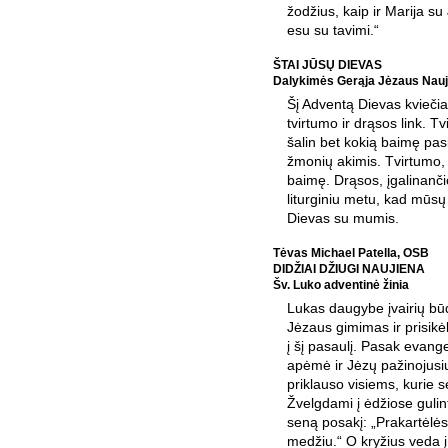
žodžius, kaip ir Marija su
esu su tavimi.“
ŠTAI JŪSŲ DIEVAS
Dalykimės Gerąja Jėzaus Nauj
Šį Adventą Dievas kviečia
tvirtumo ir drąsos link. T
šalin bet kokią baimę pasir
žmonių akimis. Tvirtumo,
baimę. Drąsos, įgalinančio
liturginiu metu, kad mūs
Dievas su mumis.
Tėvas Michael Patella, OSB
DIDŽIAI DŽIUGI NAUJIENA
Šv. Luko adventinė žinia
Lukas daugybe įvairių bū
Jėzaus gimimas ir prisik
į šį pasaulį. Pasak evang
apėmė ir Jėzų pažinojusiu
priklauso visiems, kurie 
Žvelgdami į ėdžiose gulint
seną posakį: „Prakartėlė
medžiu.“ O kryžius veda į 