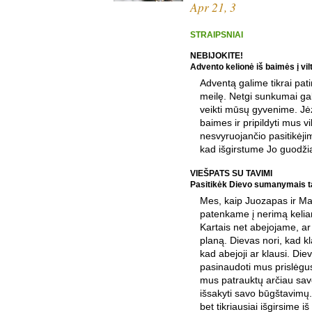
Apr 21, 3
STRAIPSNIAI
NEBIJOKITE!
Advento kelionė iš baimės į vilt
Adventą galime tikrai pati
meilę. Netgi sunkumai gal
veikti mūsų gyvenime. Jėz
baimes ir pripildyti mus vil
nesvyruojančio pasitikėji
kad išgirstume Jo guodžian
VIEŠPATS SU TAVIMI
Pasitikėk Dievo sumanymais t
Mes, kaip Juozapas ir Mar
patenkame į nerimą kelia
Kartais net abejojame, ar t
planą. Dievas nori, kad k
kad abejoji ar klausi. Diev
pasinaudoti mus prislėgu
mus patrauktų arčiau sa
išsakyti savo būgštavimų
bet tikriausiai išgirsime i