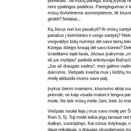
poreikiais. Tai mūsų pareiga, kurią įvykdę n
nors ypatingos padėkos. Pareigingumas ir
mūsų išskirtinėmis asmenybėmis, tik klusni
girdėti? Nelabai...
Ką Jėzus nori tuo pasakyti? Ar mūsų santyki
panašus į šeimininko ir vergo santykį? Nie
vergvaldys būtų numiręs dėl savo tarnų toki
Kūrėjas išliejęs kraują dėl savo kūrinio? D
izraelitams tapti tauta, Jėzaus įsakymas „my
aš jus mylėjau“ padeda ankstyvajai Bažnyčiai
„Jus aš draugais vadinu“, mes galime vadin
dukromis. Viešpats kviečia mus į širdžių ma
meilę atiduoda mums save patį.
Įvykus šiems mainams, klusnumo aktai suv
prievolė, ne kaip visada maloni ir lengva pa
meile. Ne tiek mūsų meile Jam, kiek Jo me
Viešpats nuolat lieja į mus savo meilę per Š
Rom 5, 5). Toji meilė teikia jėgų tarnauti net
išalkęs, susirūpinęs. Kai sūnus išdykauja, v
daug reikalauja, o draugas skųsdamasis ma