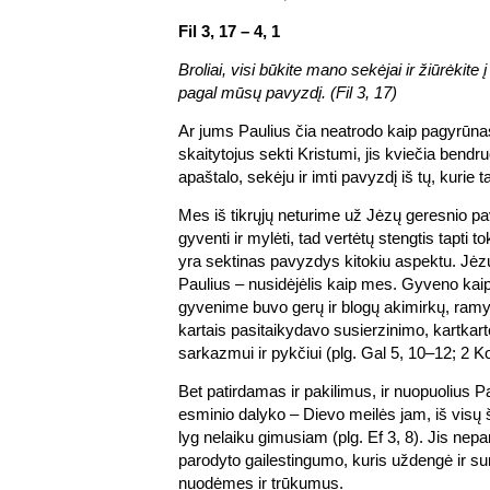
Fil 3, 17 – 4, 1
Broliai, visi būkite mano sekėjai ir žiūrėkite į
pagal mūsų pavyzdį. (Fil 3, 17)
Ar jums Paulius čia neatrodo kaip pagyrūn
skaitytojus sekti Kristumi, jis kviečia bendr
apaštalo, sekėju ir imti pavyzdį iš tų, kurie ta
Mes iš tikrųjų neturime už Jėzų geresnio pa
gyventi ir mylėti, tad vertėtų stengtis tapti t
yra sektinas pavyzdys kitokiu aspektu. Jėzu
Paulius – nusidėjėlis kaip mes. Gyveno kaip 
gyvenime buvo gerų ir blogų akimirkų, ram
kartais pasitaikydavo susierzinimo, kartkar
sarkazmui ir pykčiui (plg. Gal 5, 10–12; 2 K
Bet patirdamas ir pakilimus, ir nuopuolius Pa
esminio dalyko – Dievo meilės jam, iš visų
lyg nelaiku gimusiam (plg. Ef 3, 8). Jis nep
parodyto gailestingumo, kuris uždengė ir su
nuodėmes ir trūkumus.