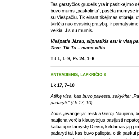
Tas garstyčios grūdelis yra ir pasitikėjimo sė
buvo mums „paskolinta“, pasėta mumyse ir 
su Viešpačiu. Tik einant tikėjimas stiprėja
tvirtėja nuo dvasinių pratybų, ir pamatysime
veikia, Jis su mumis.
Viešpatie Jėzau, silpnatikis esu ir visą p
Tave. Tik Tu – mano viltis.
Tit 1, 1–9; Ps 24, 1–6
ANTRADIENIS, LAPKRIČIO 8
Lk 17, 7–10
Atlikę visa, kas buvo pavesta, sakykite: „
padaryti.“ (Lk 17, 10)
Žodis „evangelija“ reiškia Geroji Naujiena, be
naujiena verčia klausytojus pasijusti nepatog
kalba apie tarnystę Dievui, keldamas ją į pi
padaryti tai, kas buvo paliepta, o tik paskui 