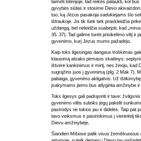
laimėti loterijoje, tad reikės palaukti, kol b
gyvybės siūlas ir stosime Dievo akivaizdon. 
tuo, ką Jėzus pasakoja sadukiejams šio se
ištraukoje. Jis tik šiek tiek praskleidžia pri
uždangą, bet neleidžia suabejoti, kad „mirusie
35. 37). Tad galime turėti prisikėlimo viltį ir j
gyvenimo, kurį Jėzus mums pažadėjo.
Kaip toks ilgesingas dangaus troškimas galė
klausimą atsako pirmasis skaitinys: septyni 
ištvėrė kankinimus ir mirtį, nes žinojo, ka
sugrąžins juos į gyvenimą (plg. 2 Mak 7). M
pabaiga, gyvenimo akligatvis. Už ištikimybę
įsakymams jiems bus atlyginta amžinybe ir 
Toks ilgesys gali padrąsinti ir tave: žvilgsn
gyvenimo viltis suteiks jėgų pakelti sunku
pasirodys ne tokios jau ir didelės. Taip pat p
tavo veiksmus ir pasirinkimus į vienintelį tik
Dievu amžinybėje.
Šiandien Mišiose palik visus žemiškuosius 
artumoje, sutelk dėmesį į Dievo tau pažadė