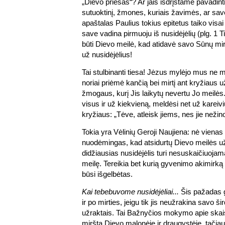
„Dievo priešas“? Ar jais išdrįstame pavadint
sutuoktinį, žmones, kuriais žavimės, ar sav
apaštalas Paulius tokius epitetus taiko visai
save vadina pirmuoju iš nusidėjėlių (plg. 1 T
būti Dievo meilė, kad atidavė savo Sūnų mirt
už nusidėjėlius!
Tai stulbinanti tiesa! Jėzus mylėjo mus ne 
noriai priėmė kančią bei mirtį ant kryžiaus
žmogaus, kurį Jis laikytų nevertu Jo meilės
visus ir už kiekvieną, meldėsi net už kareiviu
kryžiaus: „Tėve, atleisk jiems, nes jie nežin
Tokia yra Vėlinių Geroji Naujiena: nė vienas
nuodėmingas, kad atsidurtų Dievo meilės užr
didžiausias nusidėjėlis turi nesuskaičiuojam
meilę. Tereikia bet kurią gyvenimo akimirką at
būsi išgelbėtas.
Kai tebebuvome nusidėjėliai...
Šis pažadas g
ir po mirties, jeigu tik jis neužrakina savo š
užraktais. Tai Bažnyčios mokymo apie skais
miršta Dievo malonėje ir draugystėje, tači