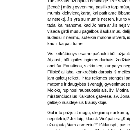
Tuo Jėzaus užuojauta nesibaigė. Per savo mir
įžengė į mūsų gyvenimą, pasiliko tarp mūsų 
mumis kiekvieną kartą, kai patiriame išba
ar netektį. Jis yra su mumis net ten, kur to 
tada, kai manome, kad Jo nėra ar Jis neįsiv
visada girdi mūsų pagalbos šauksmus, dal
liūdesiu ir nerimu, suteikia malonę ištverti, i
kad ir ką patirtume.
Visi krikščionys esame pašaukti būti užjau
Atjausti, būti gailestingiems darbais, žodži
anot šv. Faustinos, siekia ten, kur patys neg
Filipiečiai labai konkrečiais darbais iš meil
jam galėtų reikėti, ir tas reikmes stengėsi pa
matome ir daugybės šventųjų gyvenimuose.
Molokų rūpinosi raupsuotaisiais, šv. Motina
mirštančiuosius Kalkutos gatvėse, šv. Jona
gelbėjo nusidėjėlius klausykloje.
Gal ir tu pažįsti žmogų, slegiamą sunkumų
nepriteklių? Jei taip, klausk Viešpaties: „Ka
užuojautą šiam asmeniui?“ Išklausyti, pasime