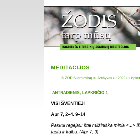
MEDITACIJOS
© ŽODIS tarp mūsų
›››
Archyvas
›››
2022
›››
lapkri
ANTRADIENIS, LAPKRIČIO 1
VISI ŠVENTIEJI
Apr 7, 2–4. 9–14
Paskui regėjau: štai milžiniška minia <...> iš
tautų ir kalbų. (Apr 7, 9)