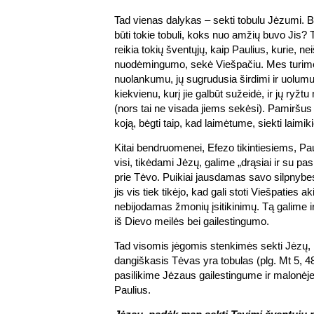
Tad vienas dalykas – sekti tobulu Jėzumi. 
būti tokie tobuli, koks nuo amžių buvo Jis?
reikia tokių šventųjų, kaip Paulius, kurie, n
nuodėmingumo, sekė Viešpačiu. Mes turime s
nuolankumu, jų sugrudusia širdimi ir uolumu
kiekvienu, kurį jie galbūt sužeidė, ir jų ryžtu
(nors tai ne visada jiems sekėsi). Pamiršus t
koją, bėgti taip, kad laimėtume, siekti laimi
Kitai bendruomenei, Efezo tikintiesiems, Pa
visi, tikėdami Jėzų, galime „drąsiai ir su pasi
prie Tėvo. Puikiai jausdamas savo silpnyb
jis vis tiek tikėjo, kad gali stoti Viešpaties ak
nebijodamas žmonių įsitikinimų. Tą galime i
iš Dievo meilės bei gailestingumo.
Tad visomis jėgomis stenkimės sekti Jėzų, b
dangiškasis Tėvas yra tobulas (plg. Mt 5, 4
pasilikime Jėzaus gailestingume ir malonėje
Paulius.