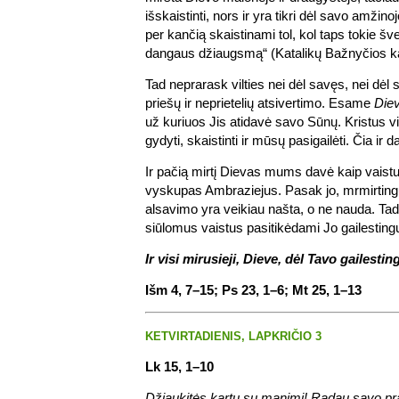
išskaistinti, nors ir yra tikri dėl savo amžin
per kančią skaistinami tol, kol taps tokie švent
dangaus džiaugsmą“ (Katalikų Bažnyčios k
Tad neprarask vilties nei dėl savęs, nei dėl 
priešų ir neprietelių atsivertimo. Esame
Die
už kuriuos Jis atidavė savo Sūnų. Kristus 
gydyti, skaistinti ir mūsų pasigailėti. Čia ir d
Ir pačią mirtį Dievas mums davė kaip vaist
vyskupas Ambraziejus. Pasak jo, mrmirti
alsavimo yra veikiau našta, o ne nauda. Ta
siūlomus vaistus pasitikėdami Jo gailestin
Ir visi mirusieji, Dieve, dėl Tavo gailesti
Išm 4, 7–15; Ps 23, 1–6; Mt 25, 1–13
KETVIRTADIENIS, LAPKRIČIO 3
Lk 15, 1–10
Džiaukitės kartu su manimi! Radau savo pra