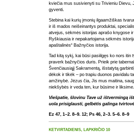
kviečia mus susivienyti su Trivieniu Dievu, 
gyventi.
Stebina kai kurių įmonių ilgaamžiškas tvar
ir iš mados neišeinantys produktai, specialis
atvejus, sėkmės istorijas aprašo knygose ir
Ryškiausia ir nepakartojama sėkmės istorija
apaštalinės“ Bažnyčios istorija.
Tad kitą sykį, kai būsi pasiilgęs ko nors iti
praverk bažnyčios duris. Prieik prie tabernak
Švenčiausiąjį Sakramentą, išstatytą garbinti)
dėkok ir tikėk – po trapiu duonos pavidalu ta
amžinybė. Jėzus čia, Jis mus maitina, saug
niekšybės ir veda ten, kur būsime ir liksime
Viešpatie, šlovinu Tave už ištvermingą iš
uola prisiglausti, gelbėtis galinga tvirtovė
Ez 47, 1–2. 8–9. 12; Ps 46, 2–3. 5–6. 8–9
KETVIRTADIENIS, LAPKRIČIO 10