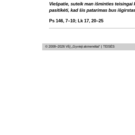
Viešpatie, suteik man išminties teisingai k
pasitikėti, kad šis patarimas bus išgirstas
Ps 146, 7–10; Lk 17, 20–25
© 2008–2026 VšĮ „Gyvieji akmenėliai“ |
TEISĖS