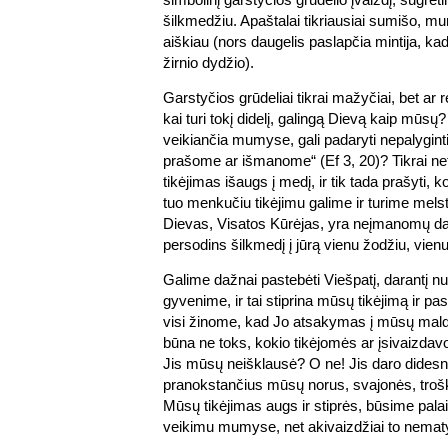
šilkmedžiu. Apaštalai tikriausiai sumišo, m
aiškiau (nors daugelis paslapčia mintija, kad 
žirnio dydžio).
Garstyčios grūdeliai tikrai mažyčiai, bet ar re
kai turi tokį didelį, galingą Dievą kaip mūsų?
veikiančia mumyse, gali padaryti nepalygin
prašome ar išmanome“ (Ef 3, 20)? Tikrai ne
tikėjimas išaugs į medį, ir tik tada prašyti,
tuo menkučiu tikėjimu galime ir turime mels
Dievas, Visatos Kūrėjas, yra neįmanomų da
persodins šilkmedį į jūrą vienu žodžiu, vienu
Galime dažnai pastebėti Viešpatį, darantį 
gyvenime, ir tai stiprina mūsų tikėjimą ir pa
visi žinome, kad Jo atsakymas į mūsų mal
būna ne toks, kokio tikėjomės ar įsivaizdavo
Jis mūsų neišklausė? O ne! Jis daro didesn
pranokstančius mūsų norus, svajonės, trošk
Mūsų tikėjimas augs ir stiprės, būsime palai
veikimu mumyse, net akivaizdžiai to nemat