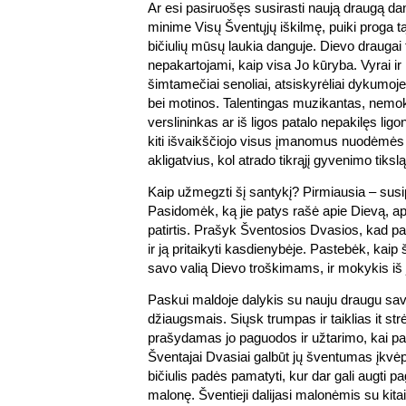
Ar esi pasiruošęs susirasti naują draugą da
minime Visų Šventųjų iškilmę, puiki proga tą
bičiulių mūsų laukia danguje. Dievo draugai t
nepakartojami, kaip visa Jo kūryba. Vyrai ir 
šimtamečiai senoliai, atsiskyrėliai dykumoje
bei motinos. Talentingas muzikantas, nemok
verslininkas ar iš ligos patalo nepakilęs ligoni
kiti išvaikščiojo visus įmanomus nuodėmės k
akligatvius, kol atrado tikrąjį gyvenimo tikslą
Kaip užmegzti šį santykį? Pirmiausia – sus
Pasidomėk, ką jie patys rašė apie Dievą, a
patirtis. Prašyk Šventosios Dvasios, kad pad
ir ją pritaikyti kasdienybėje. Pastebėk, kaip 
savo valią Dievo troškimams, ir mokykis iš j
Paskui maldoje dalykis su nauju draugu savo
džiaugsmais. Siųsk trumpas ir taiklias it st
prašydamas jo paguodos ir užtarimo, kai pa
Šventajai Dvasiai galbūt jų šventumas įkvėp
bičiulis padės pamatyti, kur dar gali augti pa
malonę. Šventieji dalijasi malonėmis su kita