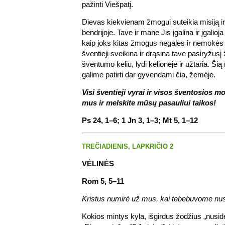
pažinti Viešpatį.
Dievas kiekvienam žmogui suteikia misiją ir
bendrijoje. Tave ir mane Jis įgalina ir įgalioja
kaip joks kitas žmogus negalės ir nemokės t
šventieji sveikina ir drąsina tave pasiryžusį
šventumo keliu, lydi kelionėje ir užtaria. Ši
galime patirti dar gyvendami čia, žemėje.
Visi šventieji vyrai ir visos šventosios m
mus ir melskite mūsų pasauliui taikos!
Ps 24, 1–6; 1 Jn 3, 1–3; Mt 5, 1–12
TREČIADIENIS, LAPKRIČIO 2
VĖLINĖS
Rom 5, 5–11
Kristus numirė už mus, kai tebebuvome nusi
Kokios mintys kyla, išgirdus žodžius „nusidėj