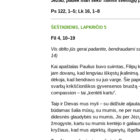
Jėzau, padėk man sekti Tavimi šventųjų 
Ps 122, 1–5; Lk 16, 1–8
ŠEŠTADIENIS, LAPKRIČIO 5
Fil 4, 10–19
Vis dėlto jūs gerai padarėte, bendraudami su
14)
Kai apaštalas Paulius buvo suimtas, Filipų 
jam dovanų, kad lengviau iškęstų įkalinimą.
dėkoja, kad bendravo su juo varge. Šie papra
svarbų krikščioniškos gyvensenos bruožą –
compassion – tai „kentėti kartu“.
Taip ir Dievas mus myli – su didžiule atjauta
būdamas šalia mūsų, su mumis, ne per nuo
didesnės glaudybės su mumis, Jis per Jėzų
žmogyste, kartu su mumis kentėjo ir galiaus
kryžiaus, kad mus atpirktų, išganytų, išgelb