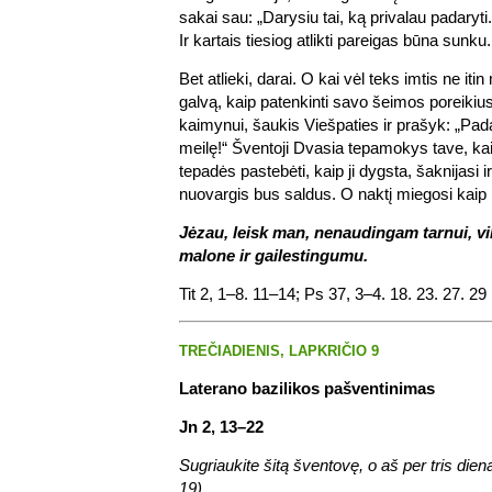
sakai sau: „Darysiu tai, ką privalau padaryti.“
Ir kartais tiesiog atlikti pareigas būna sunku.
Bet atlieki, darai. O kai vėl teks imtis ne it
galvą, kaip patenkinti savo šeimos poreikiu
kaimynui, šaukis Viešpaties ir prašyk: „Pa
meilę!“ Šventoji Dvasia tepamokys tave, kaip
tepadės pastebėti, kaip ji dygsta, šaknijasi ir
nuovargis bus saldus. O naktį miegosi kaip 
Jėzau, leisk man, nenaudingam tarnui, vil
malone ir gailestingumu.
Tit 2, 1–8. 11–14; Ps 37, 3–4. 18. 23. 27. 29
TREČIADIENIS, LAPKRIČIO 9
Laterano bazilikos pašventinimas
Jn 2, 13–22
Sugriaukite šitą šventovę, o aš per tris diena
19)