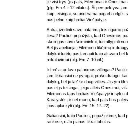
jie visi trys (jis pats, Filemonas ir Onesima
(plg. Fm 4 ir 12 eilutes). Ši perspektyva jam
kaip teisingai, su priderama pagarba elgtis s
nusipelno kaip broliai Viešpatyje.
Antra, įvertinti savo patarimą teisingumo poži
tiesą? Paulius pripažįsta, kad Onesimas paž
skolingas savo šeimininkui, turi atlyginti nuos
Bet jis apeliuoja į Filemono tikėjimą ir draug
dalykai turėtų pasitarnauti kaip atsvara bet
reikalavimui (plg. Fm 7–10 eil.).
Ir trečia: ar tavo patarimas viltingas? Pauliu
jam tikriausiai ne pyragai, prašo draugo, k
dalyką, bet jo laiške daug vilties. Jis yra ti
pasielgs teisingai, jeigu atleis Onesimui, vil
Filemonas taps broliais Viešpatyje ir sykiu 
Karalystės; ir net mano, kad pats bus paleist
juos aplankyti (plg. Fm 15–17. 22).
Galiausiai, kaip Paulius, pripažinkime, kad p
rankose, o Jo planas tikrai tobulas.