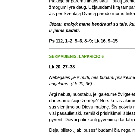
maldoje ar paremti finansiškai – būdų „kentėt
žmogumi yra daug. Užjausdami kitą tampame
Jis per Šventąją Dvasią parodo mums tinka
Jėzau, mokyk mane bendrauti su tais, kuri
ir jiems padėti.
Ps 112, 1–2. 5–6. 8–9; Lk 16, 9–15
SEKMADIENIS, LAPKRIČIO 6
Lk 20, 27–38
Nebegalės jie ir mirti, nes būdami prisikėlim
angelams. (Lk 20, 36)
Argi nebūtų nuostabu, jei galėtume žvilgtelėt
dar esame šioje žemėje? Nors kelias akimirk
susivienijimo su Dievu malonę. Šis potyris m
visi pasaulietiški, žemiški prisirišimai išblė
gyventi Dievui patinkantį gyvenimą dar labiau
Deja, bilieto „į abi puses“ būdami čia negalim