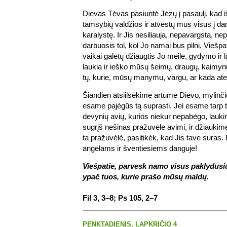
Dievas Tėvas pasiuntė Jėzų į pasaulį, kad iš
tamsybių valdžios ir atvestų mus visus į da
karalystę. Ir Jis nesiliauja, nepavargsta, ne
darbuosis tol, kol Jo namai bus pilni. Viešpa
vaikai galėtų džiaugtis Jo meile, gydymo ir 
laukia ir ieško mūsų šeimų, draugų, kaimynų
tų, kurie, mūsų manymu, vargu, ar kada atei
Šiandien atsiilsėkime artume Dievo, mylinči
esame pajėgūs tą suprasti. Jei esame tarp 
devynių avių, kurios niekur nepabėgo, lauki
sugrįš nešinas pražuvėle avimi, ir džiaukimė
ta pražuvėlė, pasitikėk, kad Jis tave suras
angelams ir šventiesiems danguje!
Viešpatie, parvesk namo visus paklydusiu
ypač tuos, kurie prašo mūsų maldų.
Fil 3, 3–8; Ps 105, 2–7
PENKTADIENIS, LAPKRIČIO 4