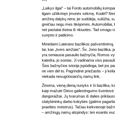
„Laikys ilgai“ – tai Fordo automobilių kompa
ilgam užtikrinęs įmonės sėkmę. Kodėl? Nes
amžinų dalykų nėra: jie sudūlėja, sulūžta, 
greičiau negu mes tikėjomės. Automobiliai, b
net pastatai išeina iš rikiuotės. Tad smagu ra
suręsto ir patikimo.
Minėdami Laterano bazilikos pašventinimą, 
tai, kas „tvers amžiais“. Šv. Jono bazilika, 
yra seniausia pasaulio bažnyčia, Romos vy
katedra, jo sostas. Ji vadinama viso pasaul
Šios bažnyčios istorija įspūdinga, bet jos 
ne vien dėl to. Pagrindinė priežastis – ji keli
niekada nesugriūsiančių namų link.
Žinoma, vieną dieną nunyks ir ši bazilika, k
kaip mažutė Dievo gailestingumo šventovė 
dangoraižiai. Jų tvarumas iš dalies priklau
statybininkų darbo kokybės (galime pagarbia
praeities meistrus). Tačiau kiekvienoje bažn
– amžinųjų namų atspindys: ten esantis euc