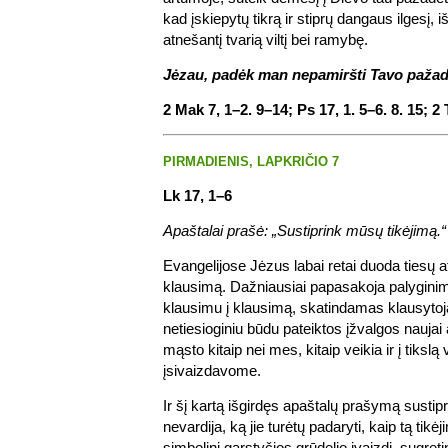
kad įskiepytų tikrą ir stiprų dangaus ilgesį, 
atnešantį tvarią viltį bei ramybę.
Jėzau, padėk man nepamiršti Tavo pažad
2 Mak 7, 1–2. 9–14; Ps 17, 1. 5–6. 8. 15; 2 
PIRMADIENIS, LAPKRIČIO 7
Lk 17, 1–6
Apaštalai prašė: „Sustiprink mūsų tikėjimą.“
Evangelijose Jėzus labai retai duoda tiesų 
klausimą. Dažniausiai papasakoja palyginim
klausimu į klausimą, skatindamas klausytoją
netiesioginiu būdu pateiktos įžvalgos naujai
mąsto kitaip nei mes, kitaip veikia ir į tikslą
įsivaizdavome.
Ir šį kartą išgirdęs apaštalų prašymą sustipr
nevardija, ką jie turėtų padaryti, kaip tą tikėj
simbolinį garstyčios grūdelio įvaizdį, sugret