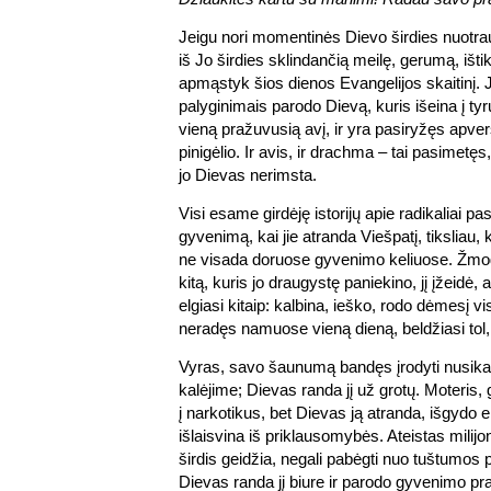
Jeigu nori momentinės Dievo širdies nuotrau
iš Jo širdies sklindančią meilę, gerumą, išti
apmąstyk šios dienos Evangelijos skaitinį.
palyginimais parodo Dievą, kuris išeina į tyr
vieną pražuvusią avį, ir yra pasiryžęs apv
pinigėlio. Ir avis, ir drachma – tai pasimet
jo Dievas nerimsta.
Visi esame girdėję istorijų apie radikaliai pa
gyvenimą, kai jie atranda Viešpatį, tiksliau,
ne visada doruose gyvenimo keliuose. Žmogu
kitą, kuris jo draugystę paniekino, jį įžeidė,
elgiasi kitaip: kalbina, ieško, rodo dėmesį 
neradęs namuose vieną dieną, beldžiasi tol, 
Vyras, savo šaunumą bandęs įrodyti nusikaltė
kalėjime; Dievas randa jį už grotų. Moteris, 
į narkotikus, bet Dievas ją atranda, išgydo
išlaisvina iš priklausomybės. Ateistas milijon
širdis geidžia, negali pabėgti nuo tuštumos 
Dievas randa jį biure ir parodo gyvenimo p