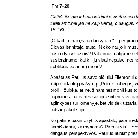
Fm 7–20
Galbūt jis tam ir buvo laikinai atskirtas nuo 
turėti amžinai jau ne kaip vergą, o daugiau 
15–16)
„O kad tu manęs paklausytum!“ – per pranaš
Dievas išrinktajai tautai. Nieko naujo ir mūsų
pasirodyti visažinis? Patarimus dalijame net 
susierziname, kai kiti jų visai nepaiso, net 
subtilaus patarimų meno?
Apaštalas Paulius savo bičiuliui Filemonui d
kaip nuolankų prašymą: „Priimk pabėgusį v
brolį.“ Įžūloka, ar ne, žinant nežmoniškus t
papročius, bausmes susigrąžintiems vergam
aplinkybes turi omenyje, bet vis tiek užtaria 
pats ir pakrikštijo.
Ko galime pasimokyti iš apaštalo, patarin
namiškiams, kaimynams? Pirmiausia – žvelgti
dangaus perspektyvos. Paulius nuolat prieš 