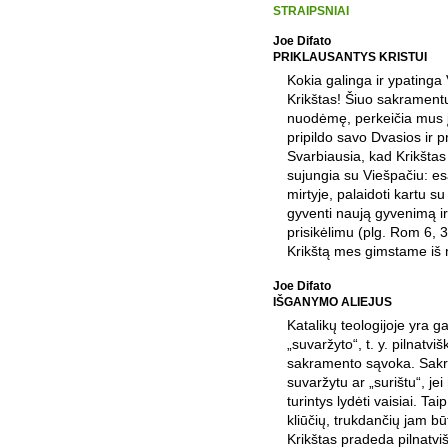
STRAIPSNIAI
Joe Difato
PRIKLAUSANTYS KRISTUI
Kokia galinga ir ypatinga
Krikštas! Šiuo sakrament
nuodėmę, perkeičia mus į
pripildo savo Dvasios ir p
Svarbiausia, kad Krikštas 
sujungia su Viešpačiu: es
mirtyje, palaidoti kartu 
gyventi naują gyvenimą i
prisikėlimu (plg. Rom 6, 3–
Krikštą mes gimstame iš 
Joe Difato
IŠGANYMO ALIEJUS
Katalikų teologijoje yra ga
„suvaržyto“, t. y. pilnatvi
sakramento sąvoka. Sak
suvaržytu ar „surištu“, jei
turintys lydėti vaisiai. Tai
kliūčių, trukdančių jam b
Krikštas pradeda pilnatvišk