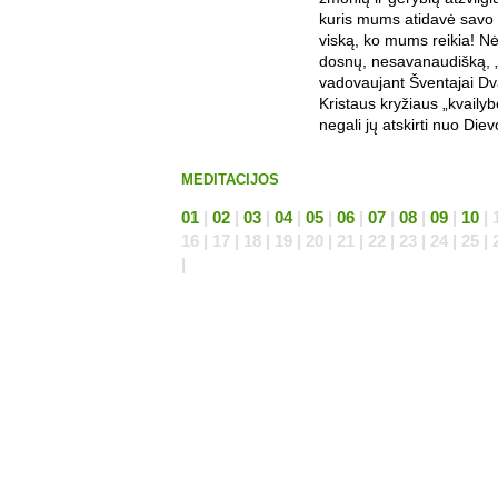
kuris mums atidavė savo
viską, ko mums reikia! N
dosnų, nesavanaudišką, 
vadovaujant Šventajai Dva
Kristaus kryžiaus „kvaily
negali jų atskirti nuo Die
MEDITACIJOS
01
|
02
|
03
|
04
|
05
|
06
|
07
|
08
|
09
|
10
| 1
16 | 17 | 18 | 19 | 20 | 21 | 22 | 23 | 24 | 25 | 
|