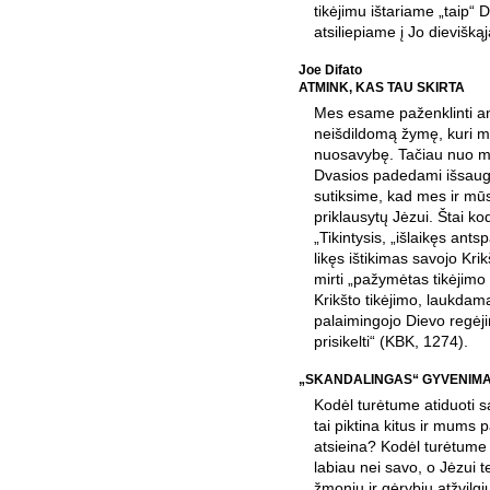
tikėjimu ištariame „taip“ D
atsiliepiame į Jo dievišką
Joe Difato
ATMINK, KAS TAU SKIRTA
Mes esame paženklinti a
neišdildomą žymę, kuri mu
nuosavybę. Tačiau nuo mū
Dvasios padedami išsaug
sutiksime, kad mes ir m
priklausytų Jėzui. Štai 
„Tikintysis, „išlaikęs antsp
likęs ištikimas savojo Kri
mirti „pažymėtas tikėjimo
Krikšto tikėjimo, laukdam
palaimingojo Dievo regėji
prisikelti“ (KBK, 1274).
„SKANDALINGAS“ GYVENIMA
Kodėl turėtume atiduoti s
tai piktina kitus ir mums 
atsieina? Kodėl turėtume k
labiau nei savo, o Jėzui t
žmonių ir gėrybių atžvilg