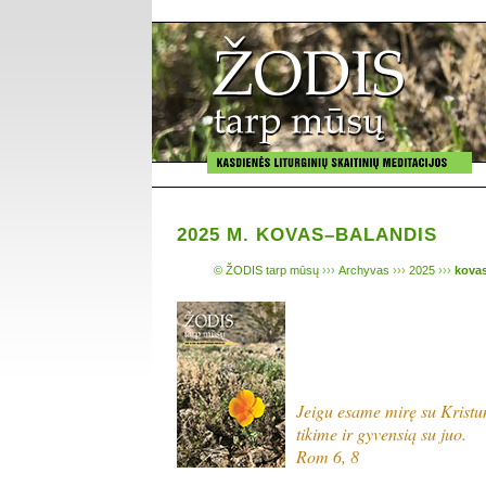
2025 M. KOVAS–BALANDIS
© ŽODIS tarp mūsų
›››
Archyvas
›››
2025
›››
kova
Jeigu esame mirę su Kristu
tikime ir gyvensią su juo.
Rom 6, 8