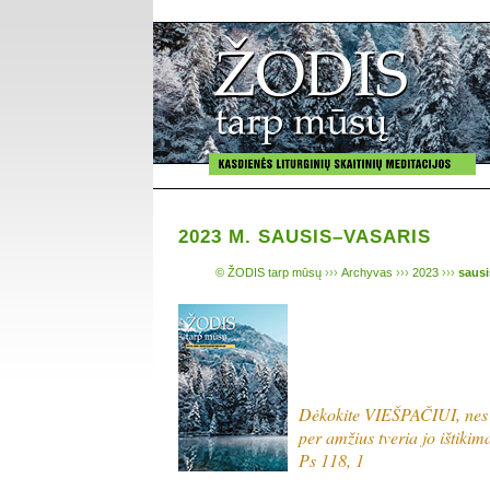
2023 M. SAUSIS–VASARIS
© ŽODIS tarp mūsų
›››
Archyvas
›››
2023
›››
sausi
Dėkokite VIEŠPAČIUI, nes j
per amžius tveria jo ištikim
Ps 118, 1