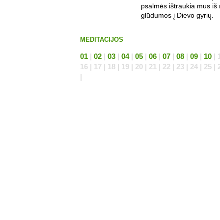
psalmės ištraukia mus i
glūdumos į Dievo gyrių.
MEDITACIJOS
01
|
02
|
03
|
04
|
05
|
06
|
07
|
08
|
09
|
10
| 1
16 | 17 | 18 | 19 | 20 | 21 | 22 | 23 | 24 | 25 | 
|