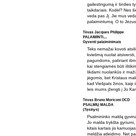
gailestingumą ir širdies t
taikdariais. Kodėl? Nes 
veda pas Jį. Jie mus veda
palaimintumą. O to Jėzus
Tėvas Jacques Philippe
PALAIMINTI....
Gyventi palaiminimais
Teks nemažai kovoti atsili
kvietimą nuolat atsiversti, 
pagundoms, patiriant išm
kai stengiamės būti ištiki
likdami nuolankūs ir maži
jėgomis, bet Kristaus malo
kad Viešpats žinos, kaip iš
leis mums įžengti į Jo Kar
Tėvas Bruno Moriconi OCD
PSALMIŲ MALDA
(
Tęsinys
)
Psalmininko maldą gyvin
Jo malda trykšta gyriumi,
kitais kartais jis kamuoja
meldžia atleidimo. Net pa