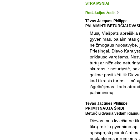
STRAIPSNIAI
Redakcijos žodis
Tėvas Jacques Philippe
PALAIMINTI BETURČIAI DVAS
Mūsų Viešpats apreiškia
gyvenimas, palaimintas
ne žmogaus nuosavybe, į
Priešingai, Dievo Karalys
priklauso vargšams. Nes
turtų ar ničnieko neturinty
skurdas ir neturtystė, pakl
galime pasitikėti tik Diev
kad tikrasis turtas – mūs
išgelbėjimas. Tada atran
palaiminimą.
Tėvas Jacques Philippe
PRIIMTI NAUJĄ ŠIRDĮ
Beturčių dvasia vedami gausūs
Dievas mus kviečia ne tik
tikrų reiklių gyvenimo apli
apsispręsti priimti širdies
nuolankiems ir romiems, 