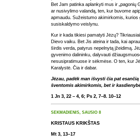
Bet Jam patinka aplankyti mus ir „pagonių Ga
ar nusivylimo valandą, ten, kur buvome apip
apmaudu. Sužeistumo akimirkomis, kurios ga
susiskaldymo veislynu.
Kur ir kada tikiesi pamatyti Jėzų? Tikriausiai 
Dievo vaiku. Bet Jis ateina ir tada, kai apraud
širdis verda, patyrus nepelnytą įžeidimą. J
gyvenimo dalininku, dalyvauti džiaugsmuose
nesusipratimuose ir sėkmėse. O ten, kur Jėz
Karalystė. Čia ir dabar.
Jėzau, padėk man išvysti čia pat esančią 
šventomis akimirkomis, bet ir kasdienybė
1 Jn 3, 22 – 4, 6; Ps 2, 7–8. 10–12
SEKMADIENIS, SAUSIO 8
KRISTAUS KRIKŠTAS
Mt 3, 13–17