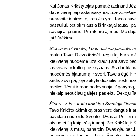
Kai Jonas Krikštytojas pamatė ateinantį J
davė vieną paprastą įsakymą:
Štai žiūrėkite
suprasite ir atrasite, kas Jis yra. Jonas bu
pasauliui, bet pirmiausia išrinktajai tautai, p
savieji Jį priėmė. Priimkime Jį mes. Maldoj
Įsižiūrėkime!
Štai Dievo Avinėlis, kuris naikina pasaulio
matau Tave, Dievo Avinėli, regiu tą, kuris atė
kiekvieną nuodėmę užsikrautų ant savo peči
jas visas prikaltų prie kryžiaus. Aš dar tik 
nuodėmės bjaurumą ir svorį. Tave slėgė i
širdis suvirpa, joje sukyla didžiulis troškima
meilės Tėvui ir man padovanojai išganymą,
niekaip nebūčiau galėjęs pasiekti. Dėkoju Ta
Štai <...> tas, kuris krikštys Šventąja Dvasi
Tavo Krikšto akimirką prasivėrė dangus ir a
pavidalu nusileido Šventoji Dvasia. Per pi
atsiuntei Ją kaip vėją ir ugnį. Per Krikštą ir 
kiekvieną iš mūsų panardini Dvasioje, per Ją
bendrystę su Tavimi ir Tėvu. Šventoji Dvas