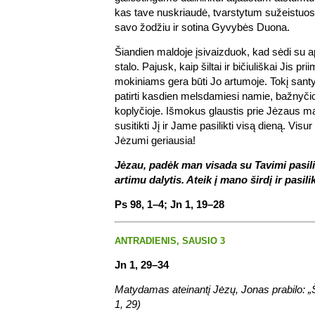
kas tave nuskriaudė, tvarstytum sužeistuo
savo žodžiu ir sotina Gyvybės Duona.
Šiandien maldoje įsivaizduok, kad sėdi su ap
stalo. Pajusk, kaip šiltai ir bičiuliškai Jis pr
mokiniams gera būti Jo artumoje. Tokį sant
patirti kasdien melsdamiesi namie, bažnyčio
koplyčioje. Išmokus glaustis prie Jėzaus ma
susitikti Jį ir Jame pasilikti visą dieną. Vis
Jėzumi geriausia!
Jėzau, padėk man visada su Tavimi pasilik
artimu dalytis. Ateik į mano širdį ir pasilik
Ps 98, 1–4; Jn 1, 19–28
ANTRADIENIS, SAUSIO 3
Jn 1, 29–34
Matydamas ateinantį Jėzų, Jonas prabilo: „Š
1, 29)