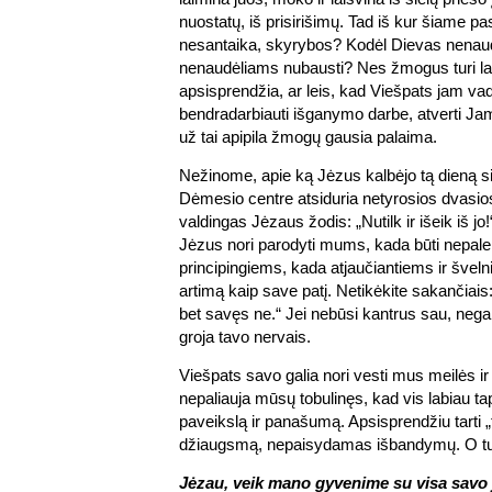
nuostatų, iš prisirišimų. Tad iš kur šiame pa
nesantaika, skyrybos? Kodėl Dievas nenaud
nenaudėliams nubausti? Nes žmogus turi lais
apsisprendžia, ar leis, kad Viešpats jam vad
bendradarbiauti išganymo darbe, atverti Jam 
už tai apipila žmogų gausia palaima.
Nežinome, apie ką Jėzus kalbėjo tą dieną 
Dėmesio centre atsiduria netyrosios dvasi
valdingas Jėzaus žodis: „Nutilk ir išeik iš jo
Jėzus nori parodyti mums, kada būti nepal
principingiems, kada atjaučiantiems ir švel
artimą kaip save patį. Netikėkite sakančiais
bet savęs ne.“ Jei nebūsi kantrus sau, negal
groja tavo nervais.
Viešpats savo galia nori vesti mus meilės ir
nepaliauja mūsų tobulinęs, kad vis labiau t
paveikslą ir panašumą. Apsisprendžiu tarti „taip
džiaugsmą, nepaisydamas išbandymų. O t
Jėzau, veik mano gyvenime su visa savo j