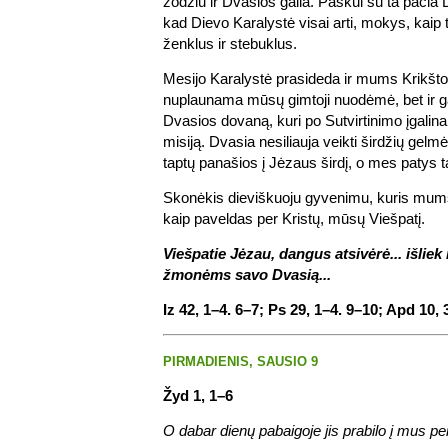
žodžiu ir Dvasios galia. Paskui su ta pačia
kad Dievo Karalystė visai arti, mokys, kaip t
ženklus ir stebuklus.
Mesijo Karalystė prasideda ir mums Krikšto 
nuplaunama mūsų gimtoji nuodėmė, bet ir
Dvasios dovaną, kuri po Sutvirtinimo įgalina
misiją. Dvasia nesiliauja veikti širdžių gel
taptų panašios į Jėzaus širdį, o mes patys 
Skonėkis dieviškuoju gyvenimu, kuris mum
kaip paveldas per Kristų, mūsų Viešpatį.
Viešpatie Jėzau, dangus atsivėrė... išliek
žmonėms savo Dvasią...
Iz 42, 1–4. 6–7; Ps 29, 1–4. 9–10; Apd 10,
PIRMADIENIS, SAUSIO 9
Žyd 1, 1–6
O dabar dienų pabaigoje jis prabilo į mus pe