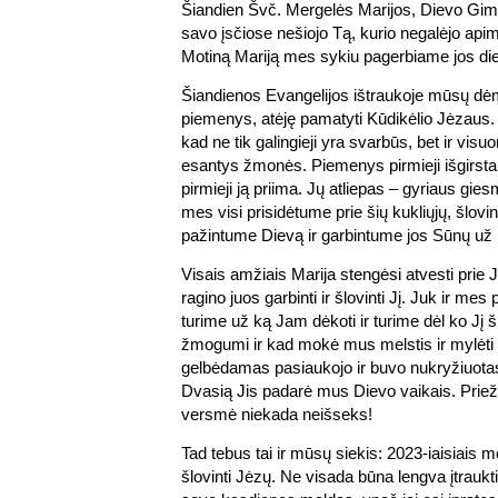
Šiandien Švč. Mergelės Marijos, Dievo Gimd
savo įsčiose nešiojo Tą, kurio negalėjo ap
Motiną Mariją mes sykiu pagerbiame jos die
Šiandienos Evangelijos ištraukoje mūsų dė
piemenys, atėję pamatyti Kūdikėlio Jėzaus. 
kad ne tik galingieji yra svarbūs, bet ir vis
esantys žmonės. Piemenys pirmieji išgirsta
pirmieji ją priima. Jų atliepas – gyriaus gie
mes visi prisidėtume prie šių kukliųjų, šlovi
pažintume Dievą ir garbintume jos Sūnų u
Visais amžiais Marija stengėsi atvesti pri
ragino juos garbinti ir šlovinti Jį. Juk ir m
turime už ką Jam dėkoti ir turime dėl ko Jį šl
žmogumi ir kad mokė mus melstis ir mylėti
gelbėdamas pasiaukojo ir buvo nukryžiuotas
Dvasią Jis padarė mus Dievo vaikais. Priež
versmė niekada neišseks!
Tad tebus tai ir mūsų siekis: 2023-iaisiais me
šlovinti Jėzų. Ne visada būna lengva įtraukt