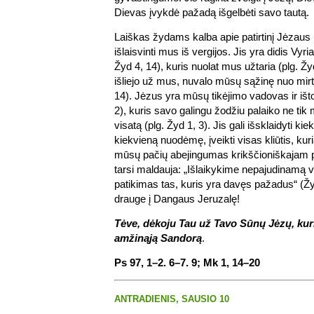
Dievas įvykdė pažadą išgelbėti savo tautą.
Laiškas žydams kalba apie patirtinį Jėzaus 
išlaisvinti mus iš vergijos. Jis yra didis Vyr
Žyd 4, 14), kuris nuolat mus užtaria (plg. Žyd
išliejo už mus, nuvalo mūsų sąžinę nuo mirt
14). Jėzus yra mūsų tikėjimo vadovas ir išto
2), kuris savo galingu žodžiu palaiko ne tik
visatą (plg. Žyd 1, 3). Jis gali išsklaidyti kie
kiekvieną nuodėmę, įveikti visas kliūtis, kuri
mūsų pačių abejingumas krikščioniškajam p
tarsi maldauja: „Išlaikykime nepajudinamą vi
patikimas tas, kuris yra davęs pažadus“ (Žy
drauge į Dangaus Jeruzalę!
Tėve, dėkoju Tau už Tavo Sūnų Jėzų, kur
amžinąją Sandorą
.
Ps 97, 1–2. 6–7. 9; Mk 1, 14–20
ANTRADIENIS, SAUSIO 10