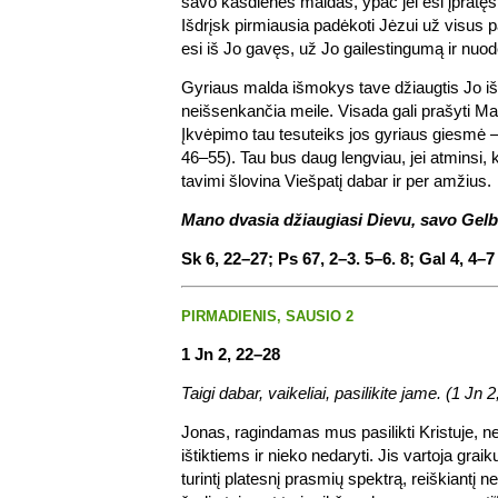
savo kasdienes maldas, ypač jei esi įpratęs d
Išdrįsk pirmiausia padėkoti Jėzui už visus 
esi iš Jo gavęs, už Jo gailestingumą ir nuod
Gyriaus malda išmokys tave džiaugtis Jo iš
neišsenkančia meile. Visada gali prašyti Ma
Įkvėpimo tau tesuteiks jos gyriaus giesmė 
46–55). Tau bus daug lengviau, jei atminsi, 
tavimi šlovina Viešpatį dabar ir per amžius.
Mano dvasia džiaugiasi Dievu, savo Gelb
Sk 6, 22–27; Ps 67, 2–3. 5–6. 8; Gal 4, 4–7
PIRMADIENIS, SAUSIO 2
1 Jn 2, 22–28
Taigi dabar, vaikeliai, pasilikite jame. (1 Jn 2
Jonas, ragindamas mus pasilikti Kristuje, nel
ištiktiems ir nieko nedaryti. Jis vartoja grai
turintį platesnį prasmių spektrą, reiškiantį n