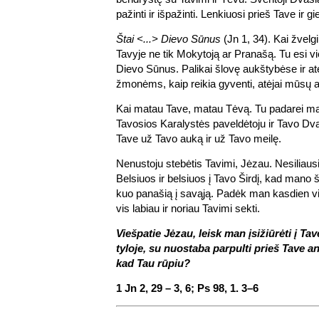
pažinti ir išpažinti. Lenkiuosi prieš Tave ir g
Štai <...> Dievo Sūnus
(Jn 1, 34). Kai žvelg
Tavyje ne tik Mokytoją ar Pranašą. Tu esi 
Dievo Sūnus. Palikai šlovę aukštybėse ir atė
žmonėms, kaip reikia gyventi, atėjai mūsų at
Kai matau Tave, matau Tėvą. Tu padarei ma
Tavosios Karalystės paveldėtoju ir Tavo Dva
Tave už Tavo auką ir už Tavo meilę.
Nenustoju stebėtis Tavimi, Jėzau. Nesiliaus
Belsiuos ir belsiuos į Tavo Širdį, kad mano 
kuo panašią į savąją. Padėk man kasdien vis
vis labiau ir noriau Tavimi sekti.
Viešpatie Jėzau, leisk man įsižiūrėti į Ta
tyloje, su nuostaba parpulti prieš Tave an
kad Tau rūpiu?
1 Jn 2, 29 – 3, 6; Ps 98, 1. 3–6