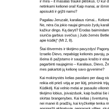
ir mira – it masalas traukė plėšikus. O kur dar
netinkami kelionei orai! Kaip manai, ar išmi
apsisukti ir grįžti namo?
Pagaliau Jeruzalė, karaliaus rūmai... Kelion
Ne, nėra čia jokio naujai gimusio žydų karal
kažkur dingo. Ką daryti? Erodas baimindama
siunčia garbius svečius į Judo žemės Betlie
apie kūdikį“ (Mt 2, 8).
Štai ištvermės ir tikėjimo pavyzdys! Pagon
Izraelio Dievo, nepabūgę kelionės pavojų, 
išeina iš pažįstamo ir saugaus krašto ir ei
pagarbinti naujagimio – Karaliaus, Dievo, Ž
mes pakartoti jų kelionę savo gyvenime?
Kai mokinystės kelias pasidaro per daug sta
reikia eiti prieš vėją ar per liūtį, prisimink tri
Kūdikėlį. Kai velnio melai ar pasaulio vilionė
tikėjimo lobius, įsivaizduok, kaip budriai šie
skirtas brangenybes. Kai kelias į šventumą 
nei manei iš pradžių, kai kryžkelėje tenka rin
apsigręžti akligatvyje, neprarask vilties, sk