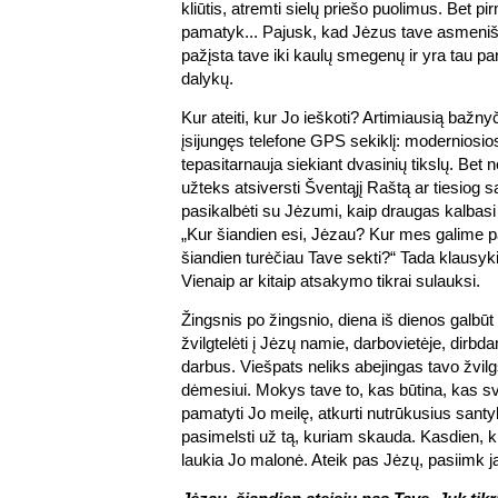
kliūtis, atremti sielų priešo puolimus. Bet pir
pamatyk... Pajusk, kad Jėzus tave asmeniška
pažįsta tave iki kaulų smegenų ir yra tau p
dalykų.
Kur ateiti, kur Jo ieškoti? Artimiausią bažnyči
įsijungęs telefone GPS sekiklį: moderniosio
tepasitarnauja siekiant dvasinių tikslų. Bet n
užteks atsiversti Šventąjį Raštą ar tiesiog
pasikalbėti su Jėzumi, kaip draugas kalbasi
„Kur šiandien esi, Jėzau? Kur mes galime p
šiandien turėčiau Tave sekti?“ Tada klausyk
Vienaip ar kitaip atsakymo tikrai sulauksi.
Žingsnis po žingsnio, diena iš dienos galbūt
žvilgtelėti į Jėzų namie, darbovietėje, dirb
darbus. Viešpats neliks abejingas tavo žvilgs
dėmesiui. Mokys tave to, kas būtina, kas s
pamatyti Jo meilę, atkurti nutrūkusius santy
pasimelsti už tą, kuriam skauda. Kasdien, k
laukia Jo malonė. Ateik pas Jėzų, pasiimk ją