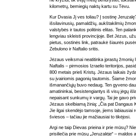
kilometrų, bemiegių naktų kartu su Tėvu.
Kur Dvasia Jį ves toliau? Į sostinę Jeruzal
išsilavinusių, pamaldžių, aukštakilmių žmoni
valstybės ir tautos politinis elitas. Ten palan
lengviau skleisti provincijoje. Bet Jėzus, už
pietus, sostinės link, patraukė šiaurės pusėn,
Zebulono ir Naftalio sritis.
Jėzaus veiksmai neatitinka įprastų žmonių l
Naftalis – pirmosios Izraelio teritorijos, pasi
800 metais prieš Kristų. Jėzaus laikais žyd
su įvairiomis pagonių tautomis. Šiame žmonių
išmanančiųjų buvo nedaug. Ten gyveno daugi
amatininkai, besistengiantys iš visų jėgų išla
nepaisant sunkumų ir vargų. Tai jie gavo privil
Jėzaus skelbiamą žinią: „Čia pat Dangaus Ka
Jie ilgai skendėjo tamsoje, jiems labiausiai 
šviesos – tačiau jie mažiausiai to tikėjosi.
Argi ne taip Dievas prieina ir prie mūsų? Ni
prisiliečia prie mūsų „Jeruzalėje“ – maldos