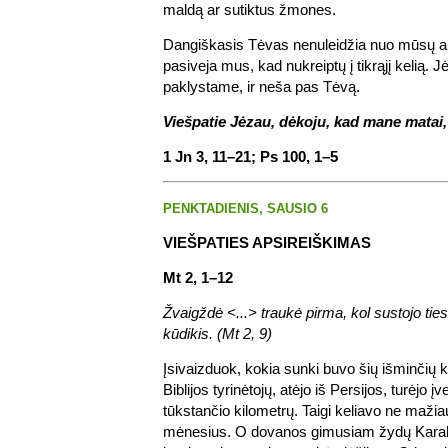
maldą ar sutiktus žmones.
Dangiškasis Tėvas nenuleidžia nuo mūsų akių
pasiveja mus, kad nukreiptų į tikrąjį kelią.
paklystame, ir neša pas Tėvą.
Viešpatie Jėzau, dėkoju, kad mane matai, gi
1 Jn 3, 11–21; Ps 100, 1–5
PENKTADIENIS, SAUSIO 6
VIEŠPATIES APSIREIŠKIMAS
Mt 2, 1–12
Žvaigždė <...> traukė pirma, kol sustojo ties
kūdikis. (Mt 2, 9)
Įsivaizduok, kokia sunki buvo šių išminčių k
Biblijos tyrinėtojų, atėjo iš Persijos, turėjo į
tūkstančio kilometrų. Taigi keliavo ne mažia
mėnesius. O dovanos gimusiam žydų Karaliu