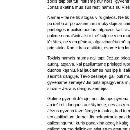
žodis taip pat turi reikšmę kur nors „gyventi
Jonas skatina mus susirasti namus su Vieš
Namai – tai ne tik stogas virš galvos. Ne tik 
po darbo ar po užsiėmimų mokykloje ar univ
priebėgos ir poilsio uostas, atgaivos šaltinis.
galime numalšinti alkį ir troškulį: ne vien ma
lėkštes, ne vien gėrimu, atgaivinančiu mūsų 
prie stalo. Kad ir kas atsitiktų, esame ten la
Tokiais namais mums gali tapti Jėzus: prie
audrų, atgaiva, kai pasijuntame prislėgti rūpe
duonos kąsniu, kai jaučiamės nusilpę ir išal
sėdintis danguje, Tėvo dešinėje, gali būti 
gyvename žemėje? Jis pats apsigyvena mūsų
širdis – Jėzaus dangus žemėje.
Galime gyventi Jėzuje, nes Jis apsigyvena 
Jo ieškoti dangaus aukštybėse, nes Jis yra
Jėzus gyvena tavo širdyje ir laukia, kad tu nu
ten atsiilsėtum Jame. Jis nekantrauja pasida
gailestingumu, kuris panaikina gėdą ir kaltę.
gailestingumo dalininku: atjaustum atstumtu