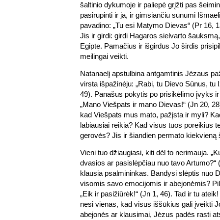
šaltinio dykumoje ir paliepė grįžti pas šeim
pasirūpinti ir ja, ir gimsiančiu sūnumi Išmae
pavadino: „Tu esi Matymo Dievas“ (Pr 16, 1
Jis ir girdi: girdi Hagaros sielvarto šauksmą
Egipte. Pamačius ir išgirdus Jo širdis prisipi
meilingai veikti.
Natanaelį apstulbina antgamtinis Jėzaus paži
virsta išpažinėju: „Rabi, tu Dievo Sūnus, tu I
49). Panašus pokytis po prisikėlimo įvyks 
„Mano Viešpats ir mano Dievas!“ (Jn 20, 28)
kad Viešpats mus mato, pažįsta ir myli? K
labiausiai reikia? Kad visus tuos poreikius 
gerovės? Jis ir šiandien permato kiekvieną š
Vieni tuo džiaugiasi, kiti dėl to nerimauja. 
dvasios ar pasislėpčiau nuo tavo Artumo?“ (
klausia psalmininkas. Bandysi slėptis nuo Di
visomis savo emocijomis ir abejonėmis? Pil
„Eik ir pasižiūrėk!“ (Jn 1, 46). Tad ir tu atei
nesi vienas, kad visus iššūkius gali įveikti
abejonės ar klausimai, Jėzus padės rasti a