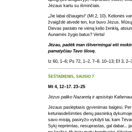
Jėzaus kartu su išminčiais.
„Jie labai džiaugėsi“ (Mt 2, 10). Kelionės va
žvaigždė atvedė ten, kur buvo Jėzus. Mūsų
Dievas pastato ne vieną kelio ženklą, atsiu
Aunamės žygio batus? Verta!
Jėzau, padėk man ištvermingai eiti mokin
pamatyčiau Tavo šlovę.
Iz 60, 1–6; Ps 72, 1–2. 7–8. 10–13; Ef 3, 2–
ŠEŠTADIENIS, SAUSIO 7
Mt 4, 12–17. 23–25
Jėzus paliko Nazaretą ir apsistojo Kafarnau
Jėzaus paslėptasis gyvenimas baigėsi. Per 
keturiasdešimties dienų pasninką dykumoje
savo misiją, pasiryžo vykdyti tai, kam Tėvas
Sykį nepriimtas, nesuprastas, gal dabar... j
ne kryžiui, tik trejų metų bendrystei, tūkst