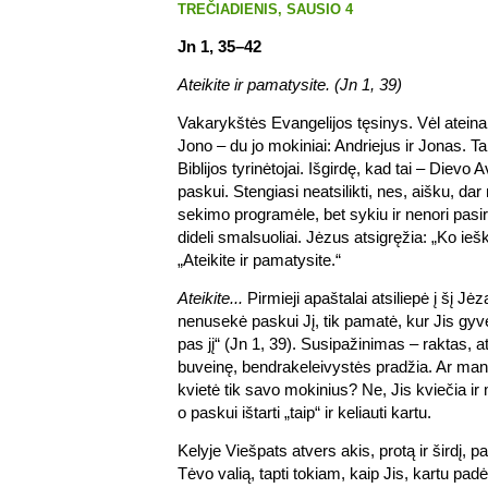
TREČIADIENIS, SAUSIO 4
Jn 1, 35–42
Ateikite ir pamatysite. (Jn 1, 39)
Vakarykštės Evangelijos tęsinys. Vėl ateina 
Jono – du jo mokiniai: Andriejus ir Jonas. Ta
Biblijos tyrinėtojai. Išgirdę, kad tai – Dievo A
paskui. Stengiasi neatsilikti, nes, aišku, dar 
sekimo programėle, bet sykiu ir nenori pasi
dideli smalsuoliai. Jėzus atsigręžia: „Ko ieš
„Ateikite ir pamatysite.“
Ateikite...
Pirmieji apaštalai atsiliepė į šį Jė
nenusekė paskui Jį, tik pamatė, kur Jis gyven
pas jį“ (Jn 1, 39). Susipažinimas – raktas, 
buveinę, bendrakeleivystės pradžia. Ar man
kvietė tik savo mokinius? Ne, Jis kviečia ir mu
o paskui ištarti „taip“ ir keliauti kartu.
Kelyje Viešpats atvers akis, protą ir širdį, p
Tėvo valią, tapti tokiam, kaip Jis, kartu padė