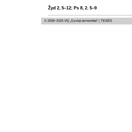
Žyd 2, 5–12; Ps 8, 2. 5–9
© 2008–2026 VšĮ „Gyvieji akmenėliai“ |
TEISĖS