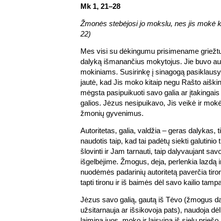
Mk 1, 21–28
Žmonės stebėjosi jo mokslu, nes jis mokė kai
22)
Mes visi su dėkingumu prisimename griežtus
dalyką išmanančius mokytojus. Jie buvo auto
mokiniams. Susirinkę į sinagogą pasiklausy
jautė, kad Jis moko kitaip negu Rašto aiški
mėgsta pasipuikuoti savo galia ar įtakingais
galios. Jėzus nesipuikavo, Jis veikė ir mokė
žmonių gyvenimus.
Autoritetas, galia, valdžia – geras dalykas, ti
naudotis taip, kad tai padėtų siekti galutinio 
šlovinti ir Jam tarnauti, taip dalyvaujant savo
išgelbėjime. Žmogus, deja, perlenkia lazdą i
nuodėmės padarinių autoritetą paverčia tir
tapti tironu ir iš baimės dėl savo kailio tamp
Jėzus savo galią, gautą iš Tėvo (žmogus d
užsitarnauja ar išsikovoja pats), naudoja d
laimina juos, moko ir laisvina iš sielų priešo 