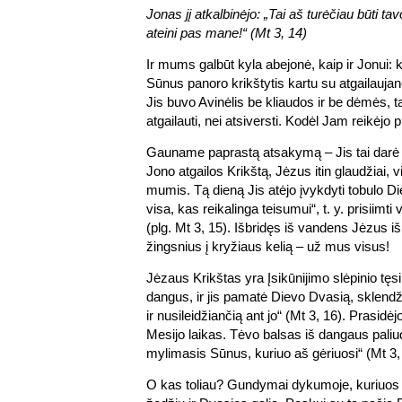
Jonas jį atkalbinėjo: „Tai aš turėčiau būti tav
ateini pas mane!“ (Mt 3, 14)
Ir mums galbūt kyla abejonė, kaip ir Jonui: 
Sūnus panoro krikštytis kartu su atgailaujan
Jis buvo Avinėlis be kliaudos ir be dėmės, t
atgailauti, nei atsiversti. Kodėl Jam reikėjo p
Gauname paprastą atsakymą – Jis tai dar
Jono atgailos Krikštą, Jėzus itin glaudžiai, v
mumis. Tą dieną Jis atėjo įvykdyti tobulo Di
visa, kas reikalinga teisumui“, t. y. prisiim
(plg. Mt 3, 15). Išbridęs iš vandens Jėzus i
žingsnius į kryžiaus kelią – už mus visus!
Jėzaus Krikštas yra Įsikūnijimo slėpinio tęsi
dangus, ir jis pamatė Dievo Dvasią, sklendž
ir nusileidžiančią ant jo“ (Mt 3, 16). Prasidė
Mesijo laikas. Tėvo balsas iš dangaus paliu
mylimasis Sūnus, kuriuo aš gėriuosi“ (Mt 3,
O kas toliau? Gundymai dykumoje, kuriuos 