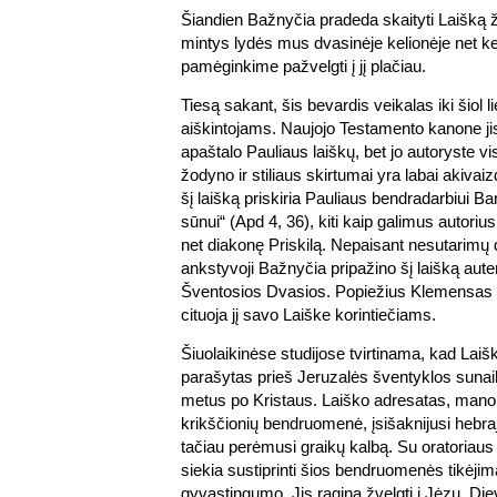
Šiandien Bažnyčia pradeda skaityti Laišką 
mintys lydės mus dvasinėje kelionėje net ke
pamėginkime pažvelgti į jį plačiau.
Tiesą sakant, šis bevardis veikalas iki šiol l
aiškintojams. Naujojo Testamento kanone j
apaštalo Pauliaus laiškų, bet jo autoryste v
žodyno ir stiliaus skirtumai yra labai akivaiz
šį laišką priskiria Pauliaus bendradarbiui B
sūnui“ (Apd 4, 36), kiti kaip galimus autorius
net diakonę Priskilą. Nepaisant nesutarimų 
ankstyvoji Bažnyčia pripažino šį laišką aute
Šventosios Dvasios. Popiežius Klemensas 
cituoja jį savo Laiške korintiečiams.
Šiuolaikinėse studijose tvirtinama, kad La
parašytas prieš Jeruzalės šventyklos sunai
metus po Kristaus. Laiško adresatas, man
krikščionių bendruomenė, įsišaknijusi hebrajų
tačiau perėmusi graikų kalbą. Su oratoriaus 
siekia sustiprinti šios bendruomenės tikėjimą,
gyvastingumo. Jis ragina žvelgti į Jėzų, Die