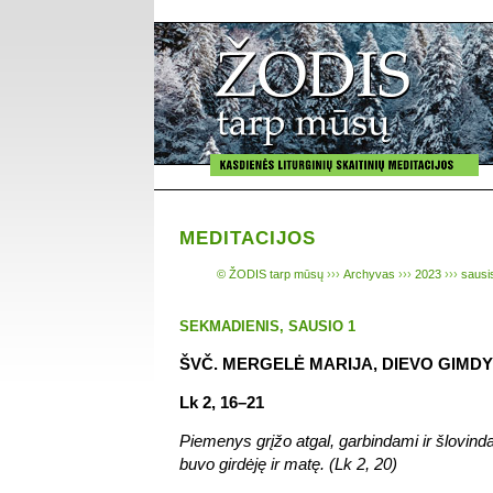
MEDITACIJOS
© ŽODIS tarp mūsų
›››
Archyvas
›››
2023
›››
sausi
SEKMADIENIS, SAUSIO 1
ŠVČ. MERGELĖ MARIJA, DIEVO GIMD
Lk 2, 16–21
Piemenys grįžo atgal, garbindami ir šlovind
buvo girdėję ir matę. (Lk 2, 20)