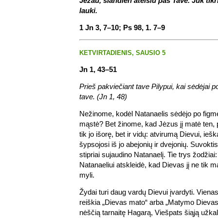
Jėzau, šiandien ateisiu pas Tave. Juk tik
lauki.
1 Jn 3, 7–10; Ps 98, 1. 7–9
KETVIRTADIENIS, SAUSIO 5
Jn 1, 43–51
Prieš pakviečiant tave Pilypui, kai sėdėjai 
tave. (Jn 1, 48)
Nežinome, kodėl Natanaelis sėdėjo po figme
mąstė? Bet žinome, kad Jėzus jį matė ten, 
tik jo išorę, bet ir vidų: atvirumą Dievui, ieška
šypsojosi iš jo abejonių ir dvejonių. Suvokti
stipriai sujaudino Natanaelį. Tie trys žodžia
Natanaeliui atskleidė, kad Dievas jį ne tik mat
myli.
Žydai turi daug vardų Dievui įvardyti. Vienas
reiškia „Dievas mato“ arba „Matymo Dievas“
nėščią tarnaitę Hagarą, Viešpats šiąją užka