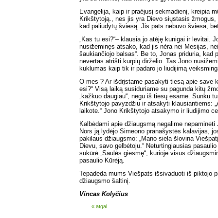
Evangelija, kaip ir praėjusį sekmadienį, kreipia 
Krikštytoją., nes jis yra Dievo siųstasis žmogus, j
kad paliudytų šviesą. Jis pats nebuvo šviesa, bet 
„Kas tu esi?“– klausia jo atėję kunigai ir levitai. 
nusižeminęs atsako, kad jis nėra nei Mesijas, nei
šaukiančiojo balsas“. Be to, Jonas priduria, kad p
nevertas atrišti kurpių dirželio. Tas Jono nusižem
kuklumas kaip tik ir padaro jo liudijimą veiksming
O mes ? Ar išdrįstame pasakyti tiesą apie save k
esi?“ Visą laiką susiduriame su pagunda kitų žmo
„kažkuo daugiau“, negu iš tiesų esame. Sunku tur
Krikštytojo pavyzdžiu ir atsakyti klausiantiems:
laikote.“ Jono Krikštytojo atsakymo ir liudijimo c
Kalbėdami apie džiaugsmą negalime nepaminėti 
Nors ją lydėjo Simeono pranašystės kalavijas, jo
pakilaus džiaugsmo: „Mano siela šlovina Viešpat
Dievu, savo gelbėtoju.“ Neturtingiausias pasaul
sukūrė „Saulės giesmę“, kurioje visus džiaugsmin
pasaulio Kūrėją.
Tepadeda mums Viešpats išsivaduoti iš piktojo pink
džiaugsmo šaltinį.
Vincas Kolyčius
« atgal