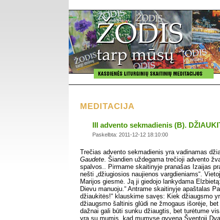
MEDITACIJA
III advento sekmadienis (B). DŽIAUK
Paskelbta: 2011-12-12 18:10:00
Trečias advento sekmadienis yra vadinamas dž
Gaudete
. Šiandien uždegama trečioji advento žva
spalvos.. Pirmame skaitinyje pranašas Izaijas p
nešti „džiugiosios naujienos vargdieniams“. Vie
Marijos giesmė. Ją ji giedojo lankydama Elzbietą
Dievu manuoju.“ Antrame skaitinyje apaštalas Pa
džiaukitės!“ klauskime savęs: Kiek džiaugsmo y
džiaugsmo šaltinis glūdi ne žmogaus išorėje, bet 
dažnai gali būti sunku džiaugtis, bet turėtume vi
yra su mumis, kad mumyse gyvena Šventoji Dva