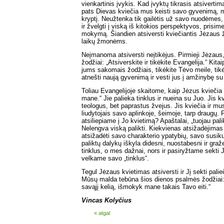
vienkartinis įvykis. Kad įvyktų tikrasis atsivertim
pats Dievas kviečia mus keisti savo gyvenimą,
kryptį. Neužtenka tik gailėtis už savo nuodėmes
ir žvelgti į viską iš kitokios perspektyvos, prisi
mokymą. Šiandien atsiversti kviečiantis Jėzaus ž
laikų žmonėms.
Neįmanoma atsiversti neįtikėjus. Pirmieji Jėzaus,
žodžiai: „Atsiverskite ir tikėkite Evangelija.“ Kitai
jums sakomais žodžiais, tikėkite Tėvo meile, tik
atnešti naują gyvenimą ir vesti jus į amžinybę s
Toliau Evangelijoje skaitome, kaip Jėzus kviečia 
mane.“ Jie palieka tinklus ir nueina su Juo. Jis 
teologus, bet paprastus žvejus. Jis kviečia ir m
liudytojais savo aplinkoje, šeimoje, tarp draugų.
atsiliepiame į Jo kvietimą? Apaštalai, „tuojau pali
Nelengva viską palikti. Kiekvienas atsižadėjima
atsižadėti savo charakterio ypatybių, savo susiku
paliktų dalykų iškyla didesni, nuostabesni ir graž
tinklus, o mes dažnai, nors ir pasiryžtame sekti 
velkame savo „tinklus“.
Tegul Jėzaus kvietimas atsiversti ir Jį sekti palie
Mūsų malda tebūna šios dienos psalmės žodžiai:
savąjį kelią, išmokyk mane takais Tavo eiti.“
Vincas Kolyčius
« atgal