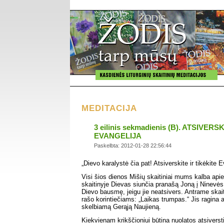
MEDITACIJA
3 eilinis sekmadienis (B). ATSIVERS
EVANGELIJA
Paskelbta: 2012-01-28 22:56:44
„Dievo karalystė čia pat! Atsiverskite ir tikėkite E
Visi šios dienos Mišių skaitiniai mums kalba api
skaitinyje Dievas siunčia pranašą Joną į Ninevės
Dievo bausmę, jeigu jie neatsivers. Antrame skai
rašo korintiečiams: „Laikas trumpas.“ Jis ragina at
skelbiamą Gerąją Naujieną.
Kiekvienam krikščioniui būtina nuolatos atsiversti