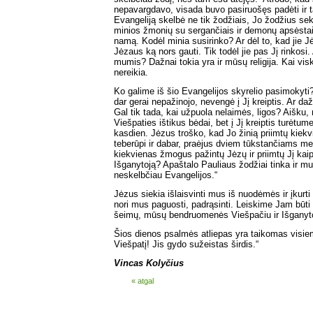
nepavargdavo, visada buvo pasiruošęs padėti ir ta
Evangeliją skelbė ne tik žodžiais, Jo žodžius se
minios žmonių su sergančiais ir demonų apsėstais
namą. Kodėl minia susirinko? Ar dėl to, kad jie J
Jėzaus ką nors gauti. Tik todėl jie pas Jį rinkosi.
mumis? Dažnai tokia yra ir mūsų religija. Kai visk
nereikia.
Ko galime iš šio Evangelijos skyrelio pasimokyti
dar gerai nepažinojo, nevengė į Jį kreiptis. Ar da
Gal tik tada, kai užpuola nelaimės, ligos? Aišku, 
Viešpaties ištikus bėdai, bet į Jį kreiptis turėtume
kasdien. Jėzus troško, kad Jo žinią priimtų kiek
teberūpi ir dabar, praėjus dviem tūkstančiams m
kiekvienas žmogus pažintų Jėzų ir priimtų Jį kaip
Išganytoją? Apaštalo Pauliaus žodžiai tinka ir m
neskelbčiau Evangelijos.“
Jėzus siekia išlaisvinti mus iš nuodėmės ir įkur
nori mus paguosti, padrąsinti. Leiskime Jam bū
šeimų, mūsų bendruomenės Viešpačiu ir Išganyt
Šios dienos psalmės atliepas yra taikomas visi
Viešpatį! Jis gydo sužeistas širdis.“
Vincas Kolyčius
« atgal