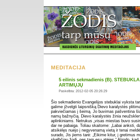
MEDITACIJA
5 eilinis sekmadienis (B). STEBUKL
ARTIMŲJŲ
Paskelbta: 2012-02-05 20:26:29
Šio sekmadienio Evangelijos stebuklai vyksta tarp
galime įžvelgti laipsnišką Dievo karalystės pliti
pakviečiamas į šeimą. Jo buvimas pašventina š
namų bažnyčią. Dievo karalystės žinia neužskle
aplinkiniams. Netrukus „visas miestas buvo susiri
dar ne pabaiga. Toliau skaitome: „Labai anksti, d
atsikėlęs nuėjo į negyvenamą vietą ir tenai meldė
surado, Jis jiems tarė: „Eikime kitur, į gretimus m
skelbčiau žodį, nes tam esu atėjęs.“ Atrodo, kad