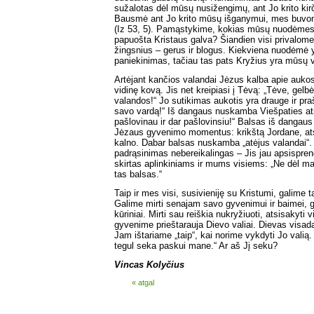
sužalotas dėl mūsų nusižengimų, ant Jo krito kir
Bausmė ant Jo krito mūsų išganymui, mes buvom
(Iz 53, 5). Pamąstykime, kokias mūsų nuodėmes 
papuošta Kristaus galva? Šiandien visi privalom
žingsnius – gerus ir blogus. Kiekviena nuodėmė 
paniekinimas, tačiau tas pats Kryžius yra mūsų vi
Artėjant kančios valandai Jėzus kalba apie auko
vidinę kovą. Jis net kreipiasi į Tėvą: „Tėve, gel
valandos!“ Jo sutikimas aukotis yra drauge ir pr
savo vardą!“ Iš dangaus nuskamba Viešpaties a
pašlovinau ir dar pašlovinsiu!“ Balsas iš dangaus
Jėzaus gyvenimo momentus: krikštą Jordane, at
kalno. Dabar balsas nuskamba „atėjus valandai“
padrąsinimas nebereikalingas – Jis jau apsispren
skirtas aplinkiniams ir mums visiems: „Ne dėl ma
tas balsas.“
Taip ir mes visi, susivieniję su Kristumi, galime t
Galime mirti senajam savo gyvenimui ir baimei, ga
kūriniai. Mirti sau reiškia nukryžiuoti, atsisakyti
gyvenime prieštarauja Dievo valiai. Dievas visad
Jam ištariame „taip“, kai norime vykdyti Jo valią.
tegul seka paskui mane.“ Ar aš Jį seku?
Vincas Kolyčius
« atgal