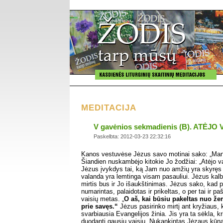
MEDITACIJA
V gavėnios sekmadienis (B). ATĖJ
Paskelbta: 2012-03-23 22:32:16
Kanos vestuvėse Jėzus savo motinai sako: „Mano
Šiandien nuskambėjo kitokie Jo žodžiai: „Atėjo v
Jėzus įvykdys tai, ką Jam nuo amžių yra skyręs
valanda yra lemtinga visam pasauliui. Jėzus kalba
mirtis bus ir Jo išaukštinimas. Jėzus sako, kad p
numarintas, palaidotas ir prikeltas, o per tai ir pa
vaisių metas. „
O aš, kai būsiu pakeltas nuo že
prie savęs.“
Jėzus pasirinko mirtį ant kryžiaus
svarbiausia Evangelijos žinia. Jis yra ta sėkla, kr
duodanti gausių vaisių. Nukankintas Jėzaus kūna