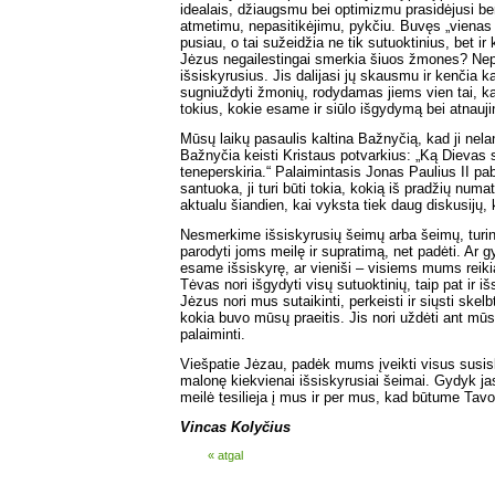
idealais, džiaugsmu bei optimizmu prasidėjusi ben
atmetimu, nepasitikėjimu, pykčiu. Buvęs „vienas
pusiau, o tai sužeidžia ne tik sutuoktinius, bet ir
Jėzus negailestingai smerkia šiuos žmones? Nepa
išsiskyrusius. Jis dalijasi jų skausmu ir kenčia k
sugniuždyti žmonių, rodydamas jiems vien tai, k
tokius, kokie esame ir siūlo išgydymą bei atnauji
Mūsų laikų pasaulis kaltina Bažnyčią, kad ji nelan
Bažnyčia keisti Kristaus potvarkius: „Ką Dievas
teneperskiria.“ Palaimintasis Jonas Paulius II pa
santuoka, ji turi būti tokia, kokią iš pradžių num
aktualu šiandien, kai vyksta tiek daug diskusijų,
Nesmerkime išsiskyrusių šeimų arba šeimų, turi
parodyti joms meilę ir supratimą, net padėti. Ar
esame išsiskyrę, ar vieniši – visiems mums rei
Tėvas nori išgydyti visų sutuoktinių, taip pat ir i
Jėzus nori mus sutaikinti, perkeisti ir siųsti skelb
kokia buvo mūsų praeitis. Jis nori uždėti ant mū
palaiminti.
Viešpatie Jėzau, padėk mums įveikti visus susis
malonę kiekvienai išsiskyrusiai šeimai. Gydyk jas i
meilė tesilieja į mus ir per mus, kad būtume Tavo 
Vincas Kolyčius
« atgal