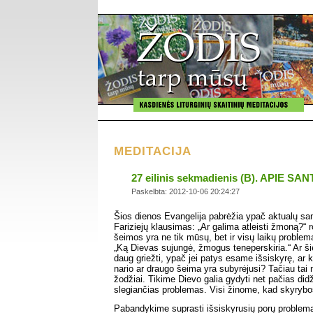
MEDITACIJA
27 eilinis sekmadienis (B). APIE S
Paskelbta: 2012-10-06 20:24:27
Šios dienos Evangelija pabrėžia ypač aktualų sa
Fariziejų klausimas: „Ar galima atleisti žmoną?“ 
šeimos yra ne tik mūsų, bet ir visų laikų proble
„Ką Dievas sujungė, žmogus teneperskiria.“ Ar ši
daug griežti, ypač jei patys esame išsiskyrę, ar
nario ar draugo šeima yra subyrėjusi? Tačiau tai
žodžiai. Tikime Dievo galia gydyti net pačias did
slegiančias problemas. Visi žinome, kad skyrybos
Pabandykime suprasti išsiskyrusių porų problema