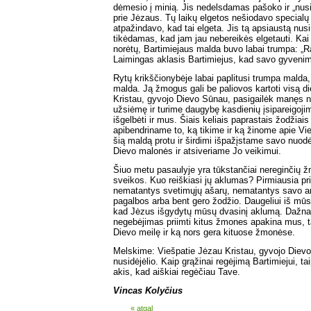
dėmesio į minią. Jis nedelsdamas pašoko ir „nus
prie Jėzaus. Tų laikų elgetos nešiodavo specialų a
atpažindavo, kad tai elgeta. Jis tą apsiaustą nus
tikėdamas, kad jam jau nebereikės elgetauti. Kai 
norėtų, Bartimiejaus malda buvo labai trumpa: „R
Laimingas aklasis Bartimiejus, kad savo gyvenimo
Rytų krikščionybėje labai paplitusi trumpa malda
malda. Ją žmogus gali be paliovos kartoti visą d
Kristau, gyvojo Dievo Sūnau, pasigailėk manęs n
užsiėmę ir turime daugybę kasdienių įsipareigoji
išgelbėti ir mus. Šiais keliais paprastais žodžiai
apibendriname to, ką tikime ir ką žinome apie V
šią maldą protu ir širdimi išpažįstame savo nu
Dievo malonės ir atsiveriame Jo veikimui.
Šiuo metu pasaulyje yra tūkstančiai nereginčių ž
sveikos. Kuo reiškiasi jų aklumas? Pirmiausia prie 
nematantys svetimųjų ašarų, nematantys savo art
pagalbos arba bent gero žodžio. Daugeliui iš mūsų 
kad Jėzus išgydytų mūsų dvasinį aklumą. Dažnai
negebėjimas priimti kitus žmones apakina mus, t
Dievo meilę ir ką nors gera kituose žmonėse.
Melskime: Viešpatie Jėzau Kristau, gyvojo Diev
nusidėjėlio. Kaip grąžinai regėjimą Bartimiejui, t
akis, kad aiškiai regėčiau Tave.
Vincas Kolyčius
« atgal