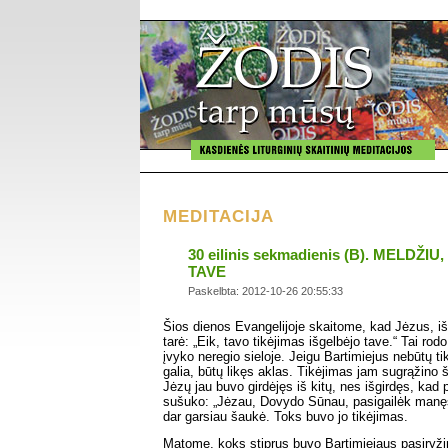
MEDITACIJA
30 eilinis sekmadienis (B). MELDŽ
TAVE
Paskelbta: 2012-10-26 20:55:33
Šios dienos Evangelijoje skaitome, kad Jėzus, iš
tarė: „Eik, tavo tikėjimas išgelbėjo tave.“ Tai ro
įvyko neregio sieloje. Jeigu Bartimiejus nebūtų 
galia, būtų likęs aklas. Tikėjimas jam sugrąžino šv
Jėzų jau buvo girdėjęs iš kitų, nes išgirdęs, kad 
sušuko: „Jėzau, Dovydo Sūnau, pasigailėk manęs!“
dar garsiau šaukė. Toks buvo jo tikėjimas.
Matome, koks stiprus buvo Bartimiejaus pasiryži