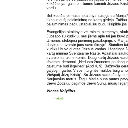
krikščionys, galime ir turime laiminti Jėzaus Kri
vardu.
Bet kuo šis pirmasis skaitinys susijęs su Marija? 
tikriausiai šį palaiminimą ne kartą girdėjo. Tačiau M
palaiminimas pačiu įstabiausiu būdu išsipildė jo
Evangelijos skaitinyje vėl minimi piemenys, skuba
Juozapo su kūdikiu, nes jiems apie tai jau buvo 
„žmonės stebėjosi piemenų pasakojimu, o Marija
dalykus ir svarstė juos savo širdyje“. Šiandien ta
kūdikiui buvo duotas Jėzaus vardas. Išganinga J
kartų minima Šventajame Rašte. Apaštalai šauk
svarbiomis akimirkomis. Daug kartų Jėzaus vardu
išvaromi demonai. „Neduota žmonėms po dangumi
galėtume būti išgelbėti“ (Apd 4, 9). Bažnyčia ge
galybę ir garbę. Visos liturginės maldos baigiam
Viešpatį Jėzų Kristų“. Su Jėzaus vardu širdyse ir
Naujuosius metus. Tegul Marija būna mums pavy
Dievo Žodžiui, pagimdė Dievo Sūnų, mūsų Išgany
Vincas Kolyčius
« atgal