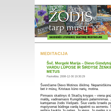
MEDITACIJA
Švč. Mergelė Marija – Dievo Gimdyt
VARDU LŪPOSE IR ŠIRDYSE ŽENKI
METUS
Paskelbta: 2008-12-30 19:30:29
Švenčiame Dievo Motinos iškilmę. Nepamirškime,
bet ir mūsų, Kristaus kūno narių, motina.
Pirmasis skaitinys iš Skaičių knygos – viena gra
maldų, vadinamasis Kunigiškasis palaiminimas. J
kartojamas žodis Viešpats. Šiuo vardu Izraelis 
mąstysenai būdinga vardą tapatinti su asmeniu. 
reiškia šauktis Jo paties, Jo jėgos, Jo meilės ir