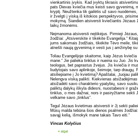
vienkartinis įvykis. Kad įvyktų tikrasis atsivertim
pats Dievas kviečia mus keisti savo gyvenimą,
kryptį. Neužtenka tik gailėtis už savo nuodėmes
ir žvelgti į viską iš kitokios perspektyvos, prisi
mokymą. Šiandien atsiversti kviečiantis Jėzaus ž
laikų žmonėms.
Neįmanoma atsiversti neįtikėjus. Pirmieji Jėzaus,
žodžiai: „Atsiverskite ir tikėkite Evangelija.“ Kitai
jums sakomais žodžiais, tikėkite Tėvo meile, tik
atnešti naują gyvenimą ir vesti jus į amžinybę s
Toliau Evangelijoje skaitome, kaip Jėzus kviečia 
mane.“ Jie palieka tinklus ir nueina su Juo. Jis 
teologus, bet paprastus žvejus. Jis kviečia ir m
liudytojais savo aplinkoje, šeimoje, tarp draugų.
atsiliepiame į Jo kvietimą? Apaštalai, „tuojau pali
Nelengva viską palikti. Kiekvienas atsižadėjima
atsižadėti savo charakterio ypatybių, savo susiku
paliktų dalykų iškyla didesni, nuostabesni ir graž
tinklus, o mes dažnai, nors ir pasiryžtame sekti 
velkame savo „tinklus“.
Tegul Jėzaus kvietimas atsiversti ir Jį sekti palie
Mūsų malda tebūna šios dienos psalmės žodžiai:
savąjį kelią, išmokyk mane takais Tavo eiti.“
Vincas Kolyčius
« atgal