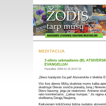
MEDITACIJA
3 eilinis sekmadienis (B). ATSIVERS
EVANGELIJA!
Paskelbta: 2009-01-25 20:07:33
„Dievo karalystė čia pat! Atsiverskite ir tikėkite E
Visi šios dienos Mišių skaitiniai mums kalba api
skaitinyje Dievas siunčia pranašą Joną į Ninevės
Dievo bausmę, jeigu jie neatsivers. Antrame skai
rašo korintiečiams: „Laikas trumpas.“ Jis ragina at
skelbiamą Gerąją Naujieną.
Kiekvienam krikščioniui būtina nuolatos atsiversti