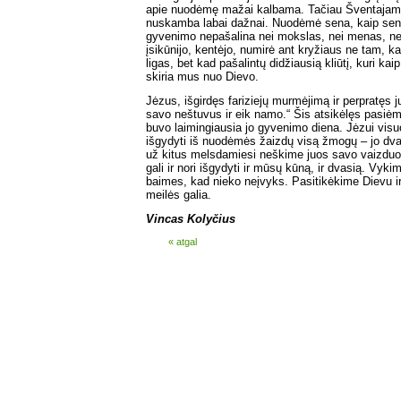
apie nuodėmę mažai kalbama. Tačiau Šventaja
nuskamba labai dažnai. Nuodėmė sena, kaip sena
gyvenimo nepašalina nei mokslas, nei menas, ne
įsikūnijo, kentėjo, numirė ant kryžiaus ne tam, 
ligas, bet kad pašalintų didžiausią kliūtį, kuri k
skiria mus nuo Dievo.
Jėzus, išgirdęs fariziejų murmėjimą ir perpratęs jų
savo neštuvus ir eik namo.“ Šis atsikėlęs pasiėmė
buvo laimingiausia jo gyvenimo diena. Jėzui visuo
išgydyti iš nuodėmės žaizdų visą žmogų – jo dvasi
už kitus melsdamiesi neškime juos savo vaizduot
gali ir nori išgydyti ir mūsų kūną, ir dvasią. Vyki
baimes, kad nieko neįvyks. Pasitikėkime Dievu i
meilės galia.
Vincas Kolyčius
« atgal