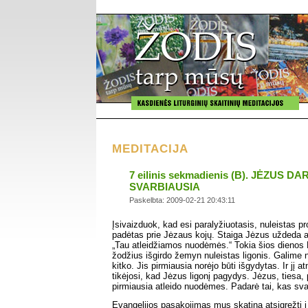
MEDITACIJA
7 eilinis sekmadienis (B). JĖZUS DA
SVARBIAUSIA
Paskelbta: 2009-02-21 20:43:11
Įsivaizduok, kad esi paralyžiuotasis, nuleistas pr
padėtas prie Jėzaus kojų. Staiga Jėzus uždeda a
„Tau atleidžiamos nuodėmės.“ Tokia šios dienos 
žodžius išgirdo žemyn nuleistas ligonis. Galime nu
kitko. Jis pirmiausia norėjo būti išgydytas. Ir jį a
tikėjosi, kad Jėzus ligonį pagydys. Jėzus, tiesa, 
pirmiausia atleido nuodėmes. Padarė tai, kas sva
Evangelijos pasakojimas mus skatina atsigręžti į