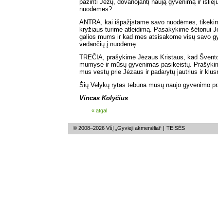
pažinti Jėzų, dovanojantį naują gyvenimą ir išlie
nuodėmes?
ANTRA, kai išpažįstame savo nuodėmes, tikėkim
kryžiaus turime atleidimą. Pasakykime šėtonui Jė
galios mums ir kad mes atsisakome visų savo gyv
vedančių į nuodėmę.
TREČIA, prašykime Jėzaus Kristaus, kad Šventoj
mumyse ir mūsų gyvenimas pasikeistų. Prašykim
mus vestų prie Jėzaus ir padarytų jautrius ir klus
Šių Velykų rytas tebūna mūsų naujo gyvenimo pr
Vincas Kolyčius
« atgal
© 2008–2026 VšĮ „Gyvieji akmenėliai“ |
TEISĖS