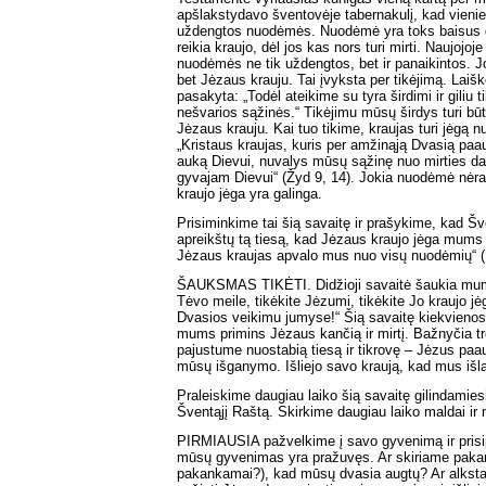
apšlakstydavo šventovėje tabernakulį, kad vien
uždengtos nuodėmės. Nuodėmė yra toks baisus da
reikia kraujo, dėl jos kas nors turi mirti. Naujojo
nuodėmės ne tik uždengtos, bet ir panaikintos. Jo
bet Jėzaus krauju. Tai įvyksta per tikėjimą. Laiš
pasakyta: „Todėl ateikime su tyra širdimi ir giliu 
nešvarios sąžinės.“ Tikėjimu mūsų širdys turi būt
Jėzaus krauju. Kai tuo tikime, kraujas turi jėgą 
„Kristaus kraujas, kuris per amžinąją Dvasią paa
auką Dievui, nuvalys mūsų sąžinę nuo mirties da
gyvajam Dievui“ (Žyd 9, 14). Jokia nuodėmė nėra 
kraujo jėga yra galinga.
Prisiminkime tai šią savaitę ir prašykime, kad 
apreikštų tą tiesą, kad Jėzaus kraujo jėga mums 
Jėzaus kraujas apvalo mus nuo visų nuodėmių“ (1
ŠAUKSMAS TIKĖTI. Didžioji savaitė šaukia mums
Tėvo meile, tikėkite Jėzumi, tikėkite Jo kraujo jė
Dvasios veikimu jumyse!“ Šią savaitę kiekvienos 
mums primins Jėzaus kančią ir mirtį. Bažnyčia t
pajustume nuostabią tiesą ir tikrovę – Jėzus pa
mūsų išganymo. Išliejo savo kraują, kad mus išl
Praleiskime daugiau laiko šią savaitę gilindamies
Šventąjį Raštą. Skirkime daugiau laiko maldai ir
PIRMIAUSIA pažvelkime į savo gyvenimą ir prisi
mūsų gyvenimas yra pražuvęs. Ar skiriame pakan
pakankamai?), kad mūsų dvasia augtų? Ar alksta