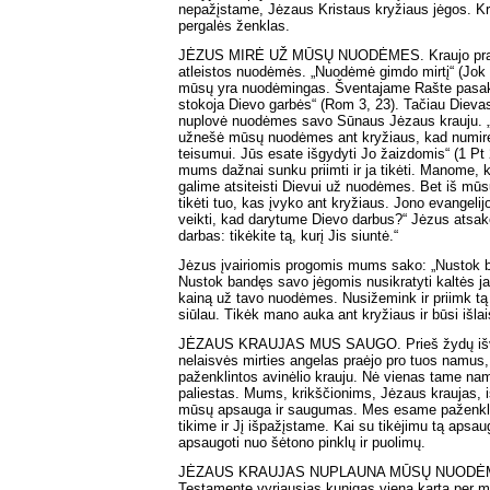
nepažįstame, Jėzaus Kristaus kryžiaus jėgos. Kr
pergalės ženklas.
JĖZUS MIRĖ UŽ MŪSŲ NUODĖMES. Kraujo pralie
atleistos nuodėmės. „Nuodėmė gimdo mirtį“ (Jok 
mūsų yra nuodėmingas. Šventajame Rašte pasakyt
stokoja Dievo garbės“ (Rom 3, 23). Tačiau Dieva
nuplovė nuodėmes savo Sūnaus Jėzaus krauju. „
užnešė mūsų nuodėmes ant kryžiaus, kad num
teisumui. Jūs esate išgydyti Jo žaizdomis“ (1 Pt 2
mums dažnai sunku priimti ir ja tikėti. Manome,
galime atsiteisti Dievui už nuodėmes. Bet iš mūs
tikėti tuo, kas įvyko ant kryžiaus. Jono evangel
veikti, kad darytume Dievo darbus?“ Jėzus atsakė
darbas: tikėkite tą, kurį Jis siuntė.“
Jėzus įvairiomis progomis mums sako: „Nustok b
Nustok bandęs savo jėgomis nusikratyti kaltės 
kainą už tavo nuodėmes. Nusižemink ir priimk tą 
siūlau. Tikėk mano auka ant kryžiaus ir būsi išlai
JĖZAUS KRAUJAS MUS SAUGO. Prieš žydų išva
nelaisvės mirties angelas praėjo pro tuos namus,
paženklintos avinėlio krauju. Nė vienas tame na
paliestas. Mums, krikščionims, Jėzaus kraujas, iš
mūsų apsauga ir saugumas. Mes esame paženklin
tikime ir Jį išpažįstame. Kai su tikėjimu tą aps
apsaugoti nuo šėtono pinklų ir puolimų.
JĖZAUS KRAUJAS NUPLAUNA MŪSŲ NUODĖM
Testamente vyriausias kunigas vieną kartą per me