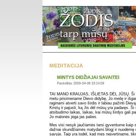
MEDITACIJA
MINTYS DIDŽIAJAI SAVAITEI
Paskelbta: 2009-04-08 19:14:09
TAI MANO KRAUJAS, IŠLIETAS DĖL JŪSŲ. Ši sa
metu prisimename Dievo didybę, Jo meilę ir iš
raginami atverti savo širdis ir labiau pažinti Di
Kristų ir pajusti, ką Jis dėl mūsų yra padaręs. Ši
atsibudimo laikas, laikas, kai mūsų širdys gali pas
Jo malonės jėga jas palies.
Mes visi nesyk jaučiamės tarsi gyventume kaip su
dažnai skundžiamės matydami blogį ir nuodėmę ne
savyje. Taip yra todėl, kad mes neįvertiname, tik