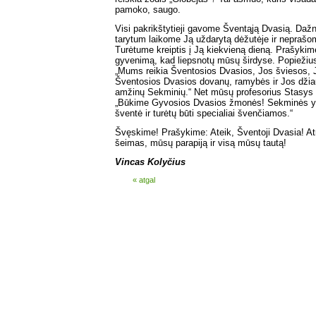
pamoko, saugo.
Visi pakrikštytieji gavome Šventąją Dvasią. Dažn
tarytum laikome Ją uždarytą dėžutėje ir neprašo
Turėtume kreiptis į Ją kiekvieną dieną. Prašykim
gyvenimą, kad liepsnotų mūsų širdyse. Popiežius
„Mums reikia Šventosios Dvasios, Jos šviesos, J
Šventosios Dvasios dovanų, ramybės ir Jos džia
amžinų Sekminių.“ Net mūsų profesorius Stasys
„Būkime Gyvosios Dvasios žmonės! Sekminės y
šventė ir turėtų būti specialiai švenčiamos.“
Švęskime! Prašykime: Ateik, Šventoji Dvasia! At
šeimas, mūsų parapiją ir visą mūsų tautą!
Vincas Kolyčius
« atgal