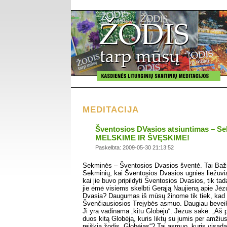
MEDITACIJA
Šventosios DVasios atsiuntimas – Se
MELSKIME IR ŠVĘSKIME!
Paskelbta: 2009-05-30 21:13:52
Sekminės – Šventosios Dvasios šventė. Tai Bažn
Sekminių, kai Šventosios Dvasios ugnies liežuvia
kai jie buvo pripildyti Šventosios Dvasios, tik ta
jie ėmė visiems skelbti Gerąją Naujieną apie Jėz
Dvasia? Daugumas iš mūsų žinome tik tiek, kad J
Švenčiausiosios Trejybės asmuo. Daugiau beveik
Ji yra vadinama „kitu Globėju“. Jėzus sakė: „Aš 
duos kitą Globėją, kuris liktų su jumis per amžiu
reiškia žodis „Globėjas“? Tai asmuo, kuris visada 