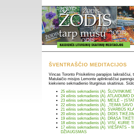
ŠVENTRAŠČIO MEDITACIJOS
Vincas Toronto Prisikėlimo parapijos laikraščiui, t
Matulaičio misijos Lemonte aplinkraščiui parengi
kiekvieno sekmadienio liturginius skaitinius. Siūl
25 eilinis sekmadienis (A). ŠLOVINK
24 eilinis sekmadienis (A). ATLAIDUMO
23 eilinis sekmadienis (A). MEILĖ – Į
22 eilinis sekmadienis (A). „TEIMA SAVO
21 eilinis sekmadienis (A). SVARBŪS K
20 eilinis sekmadienis (A). DIDIS TIKĖJ
19 eilinis sekmadienis (A). DRĄSA TIKĖT
18 eilinis sekmadienis (A). VISI, KURI
17 eilinis sekmadienis (A). VIEŠPATS –
DŽIAUGSMAS