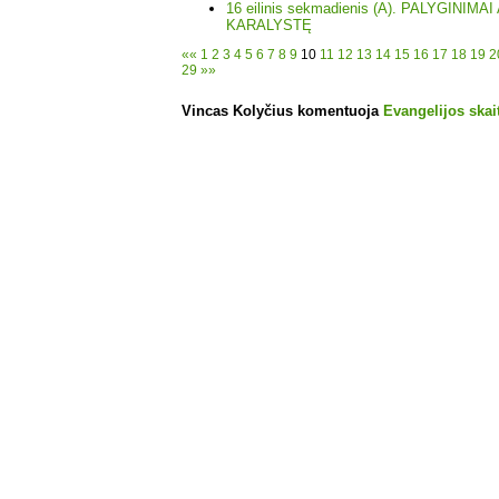
16 eilinis sekmadienis (A). PALYGINIM
KARALYSTĘ
««
1
2
3
4
5
6
7
8
9
10
11
12
13
14
15
16
17
18
19
2
29
»»
Vincas Kolyčius komentuoja
Evangelijos skait