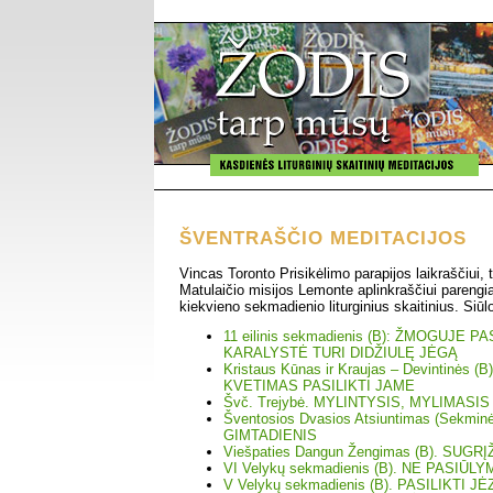
ŠVENTRAŠČIO MEDITACIJOS
Vincas Toronto Prisikėlimo parapijos laikraščiui, t
Matulaičio misijos Lemonte aplinkraščiui parengi
kiekvieno sekmadienio liturginius skaitinius. Siūl
11 eilinis sekmadienis (B): ŽMOGUJE 
KARALYSTĖ TURI DIDŽIULĘ JĖGĄ
Kristaus Kūnas ir Kraujas – Devintinės (
KVETIMAS PASILIKTI JAME
Švč. Trejybė. MYLINTYSIS, MYLIMASIS
Šventosios Dvasios Atsiuntimas (Sekmi
GIMTADIENIS
Viešpaties Dangun Žengimas (B). SUG
VI Velykų sekmadienis (B). NE PASIŪ
V Velykų sekmadienis (B). PASILIKTI J