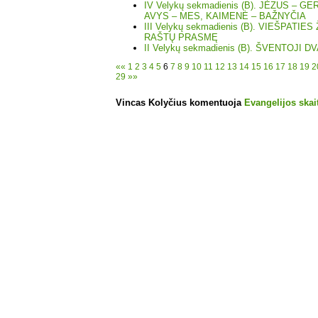
IV Velykų sekmadienis (B). JĖZUS – 
AVYS – MES, KAIMENĖ – BAŽNYČIA
III Velykų sekmadienis (B). VIEŠPATIE
RAŠTŲ PRASMĘ
II Velykų sekmadienis (B). ŠVENTOJI 
««
1
2
3
4
5
6
7
8
9
10
11
12
13
14
15
16
17
18
19
2
29
»»
Vincas Kolyčius komentuoja
Evangelijos skait