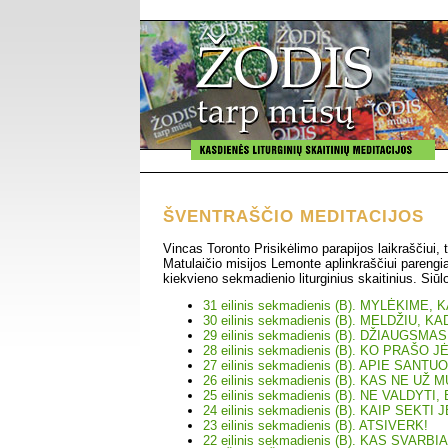
ŠVENTRAŠČIO MEDITACIJOS
Vincas Toronto Prisikėlimo parapijos laikraščiui, t
Matulaičio misijos Lemonte aplinkraščiui parengi
kiekvieno sekmadienio liturginius skaitinius. Siūl
31 eilinis sekmadienis (B). MYLĖKIME,
30 eilinis sekmadienis (B). MELDŽIU,
29 eilinis sekmadienis (B). DŽIAUGSM
28 eilinis sekmadienis (B). KO PRAŠO 
27 eilinis sekmadienis (B). APIE SANTU
26 eilinis sekmadienis (B). KAS NE UŽ
25 eilinis sekmadienis (B). NE VALDYTI
24 eilinis sekmadienis (B). KAIP SEKTI 
23 eilinis sekmadienis (B). ATSIVERK!
22 eilinis sekmadienis (B). KAS SVAR