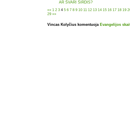
AR ŠVARI ŠIRDIS?
««
1
2
3
4
5
6
7
8
9
10
11
12
13
14
15
16
17
18
19
2
29
»»
Vincas Kolyčius komentuoja
Evangelijos skait