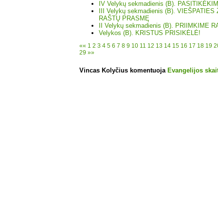
IV Velykų sekmadienis (B). PASITIK
III Velykų sekmadienis (B). VIEŠPATIE
RAŠTŲ PRASMĘ
II Velykų sekmadienis (B). PRIIMKIME
Velykos (B). KRISTUS PRISIKĖLĖ!
««
1
2
3
4
5
6
7
8
9
10
11
12
13
14
15
16
17
18
19
2
29
»»
Vincas Kolyčius komentuoja
Evangelijos skait