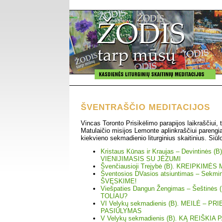
ŠVENTRAŠČIO MEDITACIJOS
Vincas Toronto Prisikėlimo parapijos laikraščiui, t
Matulaičio misijos Lemonte aplinkraščiui parengi
kiekvieno sekmadienio liturginius skaitinius. Siūl
Kristaus Kūnas ir Kraujas – Devintinės
VIENIJIMASIS SU JĖZUMI
Švenčiausioji Trejybė (B). KREIPKIMĖ
Šventosios DVasios atsiuntimas – Sekm
ŠVĘSKIME!
Viešpaties Dangun Žengimas – Šeštinė
TOLIAU?
VI Velykų sekmadienis (B). MEILĖ – P
PASIŪLYMAS
V Velykų sekmadienis (B). KĄ REIŠKIA