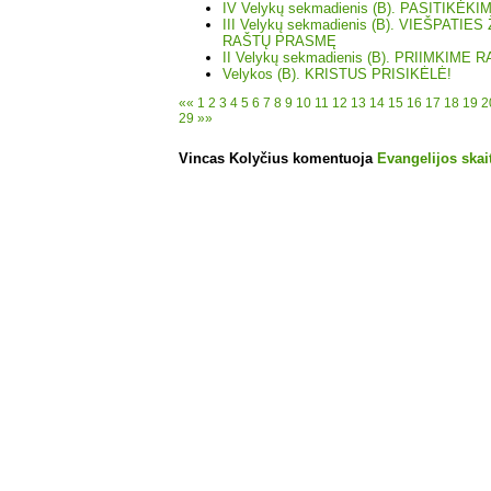
IV Velykų sekmadienis (B). PASITIK
III Velykų sekmadienis (B). VIEŠPATIE
RAŠTŲ PRASMĘ
II Velykų sekmadienis (B). PRIIMKIME
Velykos (B). KRISTUS PRISIKĖLĖ!
««
1
2
3
4
5
6
7
8
9
10
11
12
13
14
15
16
17
18
19
2
29
»»
Vincas Kolyčius komentuoja
Evangelijos skait