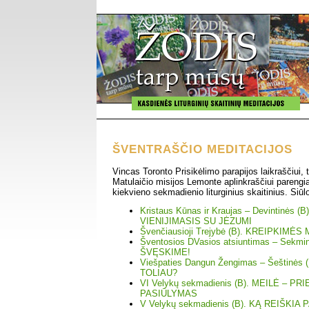
ŠVENTRAŠČIO MEDITACIJOS
Vincas Toronto Prisikėlimo parapijos laikraščiui, t
Matulaičio misijos Lemonte aplinkraščiui parengi
kiekvieno sekmadienio liturginius skaitinius. Siūl
Kristaus Kūnas ir Kraujas – Devintinės
VIENIJIMASIS SU JĖZUMI
Švenčiausioji Trejybė (B). KREIPKIMĖ
Šventosios DVasios atsiuntimas – Sekm
ŠVĘSKIME!
Viešpaties Dangun Žengimas – Šeštinė
TOLIAU?
VI Velykų sekmadienis (B). MEILĖ – P
PASIŪLYMAS
V Velykų sekmadienis (B). KĄ REIŠKIA