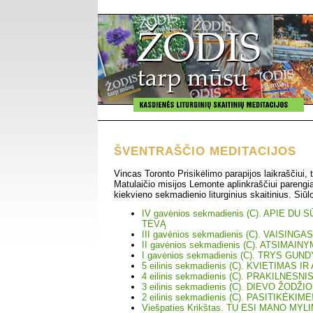
ŠVENTRAŠČIO MEDITACIJOS
Vincas Toronto Prisikėlimo parapijos laikraščiui, t
Matulaičio misijos Lemonte aplinkraščiui parengi
kiekvieno sekmadienio liturginius skaitinius. Siūl
IV gavėnios sekmadienis (C). APIE DU
TĖVĄ
III gavėnios sekmadienis (C). VAISIN
II gavėnios sekmadienis (C). ATSIMAIN
I gavėnios sekmadienis (C). TRYS GUN
5 eilinis sekmadienis (C). KVIETIMAS I
4 eilinis sekmadienis (C). PRAKILNESN
3 eilinis sekmadienis (C). DIEVO ŽODŽ
2 eilinis sekmadienis (C). PASITIKĖKIME
Viešpaties Krikštas. TU ESI MANO MYL