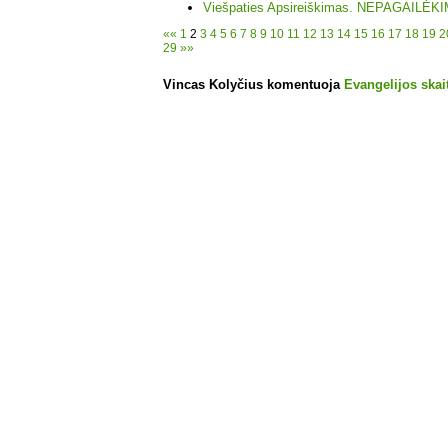
Viešpaties Apsireiškimas. NEPAGAILĖ
««
1
2
3
4
5
6
7
8
9
10
11
12
13
14
15
16
17
18
19
2
29
»»
Vincas Kolyčius komentuoja
Evangelijos skait