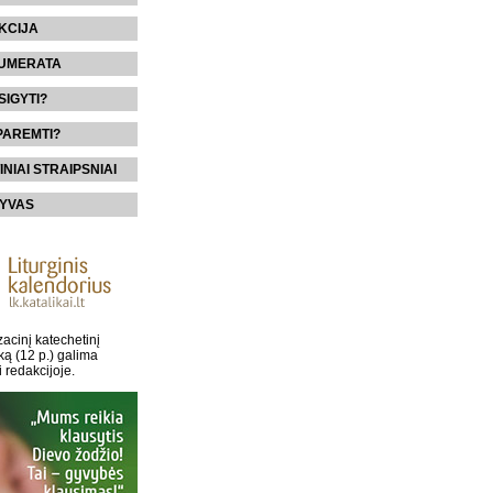
KCIJA
UMERATA
SIGYTI?
PAREMTI?
INIAI STRAIPSNIAI
YVAS
acinį katechetinį
ką (12 p.) galima
i redakcijoje.