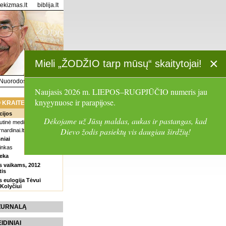
tekizmas.lt
biblija.lt
×
Mieli „ŽODŽIO tarp mūsų“ skaitytojai!
Nuorodos
Paieška
Naujasis 2026 m. LIEPOS–RUGPJŪČIO numeris jau
knygynuose ir parapijose.
 KRAITELĖ
cijos
Dėkojame už Jūsų maldas, aukas ir pastangas, kad
tinė meditacija
Dievo žodis pasiektų vis daugiau širdžių!
rnardinai.lt
niai
inkas
eka
s vaikams, 2012
tis
 eulogija Tėvui
 Kolyčiui
 ŽURNALĄ
EIDINIAI