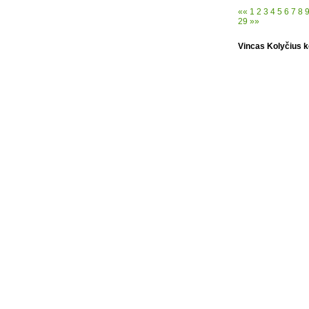
««
1
2
3
4
5
6
7
8
29
»»
Vincas Kolyčius 