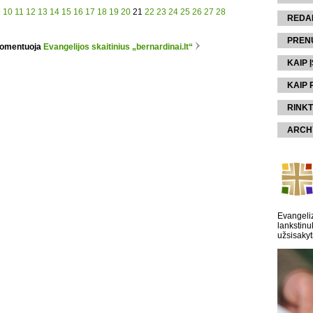
9
10
11
12
13
14
15
16
17
18
19
20
21
22
23
24
25
26
27
28
REDA
PREN
komentuoja
Evangelijos skaitinius „bernardinai.lt“
KAIP Į
KAIP 
RINKT
ARCH
Evangeliz
lankstinu
užsisakyt