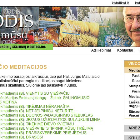
katalikai.lt
ka
Atsiliepimai
Kontaktai
VINCO
IO MEDITACIJOS
Medita
Pasku
ikėlimo parapijos laikraščiui, taip pat Pal. Jurgio Matulaičio
linkraščiui parengia meditacijas pagal kiekvieno
Iš be
nius skaitinius. Siūlome jas paskaityti ir Jums.
Straips
Pasn
 sekmadienis (B). VIENYTIS SU VIEŠPAČIU
Mediat
lės Marijos Ėmimas į dangų – Žolinė. GALINGIAUSIO
S MOTINA
Laiška
rugpjū
 sekmadienis (B). TIKĖJIMAS NĖRA NAŠTA
sekmadienis (B). NET JEI PINIGŲ NETURITE...
Sūnaus
s sekmadienis (B). DUONOS PADAUGINIMO STEBUKLAS
Vincui
 sekmadienis (B). JĖZAUS UŽUOJAUTOS SULAUKUSI MINIA
 sekmadienis (B). TIKĖKIME DIEVO KVIETIMU
APIE
 sekmadienis (B). VIEŠPATIE, STIPRINK MŪSŲ TIKĖJIMĄ
 sekmadienis (B). PRASISKVERBKIME PRIE JĖZAUS
sekmadienis (B). DRĄSOS!
KITI L