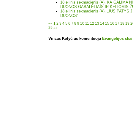
18 eilinis sekmadienis (A). KĄ GALIMA
DUONOS GABALĖLIAIS IR KELIOMIS 
18 eilinis sekmadienis (A). „JŪS PATY
DUONOS“
««
1
2
3
4
5
6
7
8
9
10
11
12
13
14
15
16
17
18
19
2
29
»»
Vincas Kolyčius komentuoja
Evangelijos skait