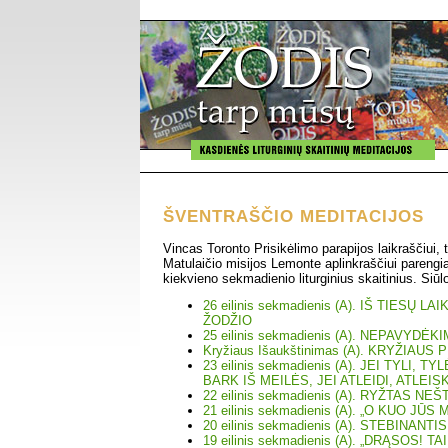
ŠVENTRAŠČIO MEDITACIJOS
Vincas Toronto Prisikėlimo parapijos laikraščiui, t
Matulaičio misijos Lemonte aplinkraščiui parengi
kiekvieno sekmadienio liturginius skaitinius. Siūl
26 eilinis sekmadienis (A). IŠ TIESŲ L
ŽODŽIO
25 eilinis sekmadienis (A). NEPAVYDĖK
Kryžiaus Išaukštinimas (A). KRYŽIAU
23 eilinis sekmadienis (A). JEI TYLI, T
BARK IŠ MEILĖS, JEI ATLEIDI, ATLEIS
22 eilinis sekmadienis (A). RYŽTAS NEŠ
21 eilinis sekmadienis (A). „O KUO JŪ
20 eilinis sekmadienis (A). STEBINANT
19 eilinis sekmadienis (A). „DRĄSOS! TAI