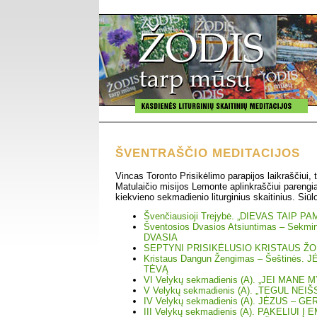
ŠVENTRAŠČIO MEDITACIJOS
Vincas Toronto Prisikėlimo parapijos laikraščiui, t
Matulaičio misijos Lemonte aplinkraščiui parengi
kiekvieno sekmadienio liturginius skaitinius. Siūl
Švenčiausioji Trejybė. „DIEVAS TAIP PA
Šventosios Dvasios Atsiuntimas – Sekm
DVASIA
SEPTYNI PRISIKĖLUSIO KRISTAUS ŽO
Kristaus Dangun Žengimas – Šeštinės.
TĖVĄ
VI Velykų sekmadienis (A). „JEI MANE M
V Velykų sekmadienis (A). „TEGUL NE
IV Velykų sekmadienis (A). JĖZUS – 
III Velykų sekmadienis (A). PAKELIUI Į