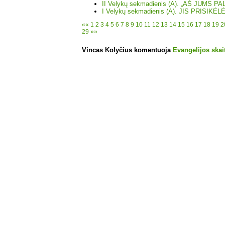
II Velykų sekmadienis (A). „AŠ JUMS 
I Velykų sekmadienis (A). JIS PRISIKĖLĖ
««
1
2
3
4
5
6
7
8
9
10
11
12
13
14
15
16
17
18
19
2
29
»»
Vincas Kolyčius komentuoja
Evangelijos skait