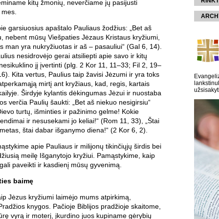
RINKT
eminame kitų žmonių, neverčiame jų pasijusti
 mes.
ARCH
e garsiuosius apaštalo Pauliaus žodžius: „Bet aš
u, nebent mūsų Viešpaties Jėzaus Kristaus kryžiumi,
is man yra nukryžiuotas ir aš – pasauliui“ (Gal 6, 14).
lius nesidrovėjo gerai atsiliepti apie savo ir kitų
nesikuklino jį įvertinti (plg. 2 Kor 11, 11–33; Fil 2, 19–
). Kita vertus, Paulius taip žavisi Jėzumi ir yra toks
Evangeliz
tperkamąją mirtį ant kryžiaus, kad, regis, kartais
lankstinu
užsisakyt
kailyje. Širdyje kylantis dėkingumas Jėzui ir nuostaba
os verčia Paulių šaukti: „Bet aš niekuo nesigirsiu“
Dievo turtų, išminties ir pažinimo gelme! Kokie
rendimai ir nesusekami jo keliai!“ (Rom 11, 33), „Štai
etas, štai dabar išganymo diena!“ (2 Kor 6, 2).
stykime apie Pauliaus ir milijonų tikinčiųjų širdis bei
žiusią meilę Išganytojo kryžiui. Pamąstykime, kaip
gali paveikti ir kasdienį mūsų gyvenimą.
ties baimę
p Jėzus kryžiumi laimėjo mums atpirkimą,
radžios knygos. Pačioje Biblijos pradžioje skaitome,
rę vyrą ir moterį, įkurdino juos kupiname gėrybių