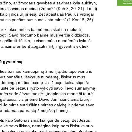
as žino, ar žmogaus gyvybės alsavimas kyla aukštyn,
ės alsavimas nueina į žemę?“ (Koh 3, 20–21). Į mirtį
ip į didžiulį priešą. Bet apaštalas Paulius viltingai
utinis priešas bus sunaikinta mirtis“ (1 Kor 15, 26).
ar kitokia mirties baimė mus skatina meluoti,
ogti. Savo ribotumo baimė mus verčia didžiuotis,
ar gašlauti. Iš tikrųjų visos mūsų nuodėmės kyla iš
amžinai ar bent apgauti mirtį ir gyventi šiek tiek
šė gyvenimą
rties baimės kamuojamą žmoniją. Jis tapo vienu iš
mus panašus, išskyrus nuodėmę, išskyrus mus
dėmingą mirties baimę. Jis žinojo, kokia stipri ši
enustelbė Jėzaus ryžto vykdyti savo Tėvo sumanymą
manės sode Jėzus meldė: „teaplenkia mane ši taurė“
 galiausiai Jis priėmė Dievo Jam siunčiamą taurę.
d Jo mirtis sutriuškins mirties galybę ir priėmė savo
gyvendamas paprastą žmogišką baimę.
oti, kaip Šėtonas smarkiai gundė Jėzų. Bet Jėzus
ikė savo likimo, nemėgino kaip nors išsisukti nuo
. Jo galvoje nesisuko pasiteisinimo mintys. Priešingai,