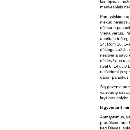
laimėjimais než
menkesniais nei
Pamąstykime api
niekuo nesigirsi
dėl kurio pasaul
Viena vertus, Pau
apaštalų triūsą, 
24; Rom 16, 1–16
dėkingas už Jo a
nesitveria savo 
dėl kryžiaus auk
(Gal 6, 14), „O 
neištiriami jo sp
dabar palankus m
Šią gavėnią pamą
vaizduotę užvald
kryžiaus galybė 
Išgyvenant mir
Apmąstymus, kai
pradėkime nuo P
kad Dievas, sukū