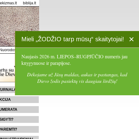
tekizmas.lt
biblija.lt
×
Mieli „ŽODŽIO tarp mūsų“ skaitytojai!
Nuorodos
Paieška
Naujasis 2026 m. LIEPOS–RUGPJŪČIO numeris jau
knygynuose ir parapijose.
Dėkojame už Jūsų maldas, aukas ir pastangas, kad
Dievo žodis pasiektų vis daugiau širdžių!
 ŽURNALĄ
KCIJA
UMERATA
SIGYTI?
PAREMTI?