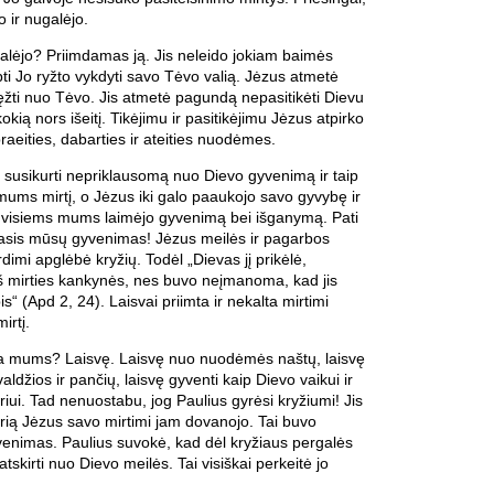
o ir nugalėjo.
galėjo? Priimdamas ją. Jis neleido jokiam baimės
bti Jo ryžto vykdyti savo Tėvo valią. Jėzus atmetė
žti nuo Tėvo. Jis atmetė pagundą nepasitikėti Dievu
kokią nors išeitį. Tikėjimu ir pasitikėjimu Jėzus atpirko
raeities, dabarties ir ateities nuodėmes.
usikurti nepriklausomą nuo Dievo gyvenimą ir taip
ums mirtį, o Jėzus iki galo paaukojo savo gyvybę ir
p visiems mums laimėjo gyvenimą bei išganymą. Pati
krasis mūsų gyvenimas! Jėzus meilės ir pagarbos
rdimi apglėbė kryžių. Todėl „Dievas jį prikėlė,
 mirties kankynės, nes buvo neįmanoma, kad jis
bis“ (Apd 2, 24). Laisvai priimta ir nekalta mirtimi
irtį.
kia mums? Laisvę. Laisvę nuo nuodėmės naštų, laisvę
džios ir pančių, laisvę gyventi kaip Dievo vaikui ir
iui. Tad nenuostabu, jog Paulius gyrėsi kryžiumi! Jis
urią Jėzus savo mirtimi jam dovanojo. Tai buvo
venimas. Paulius suvokė, kad dėl kryžiaus pergalės
atskirti nuo Dievo meilės. Tai visiškai perkeitė jo