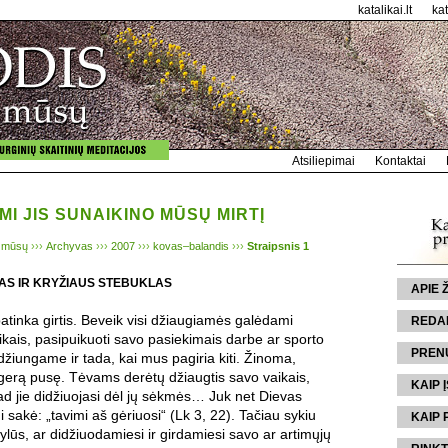
katalikai.lt
ka
Atsiliepimai
Kontaktai
MI JIS SUNAIKINO MŪSŲ MIRTĮ
 mūsų
›››
Archyvas
›››
2007
›››
kovas–balandis
›››
Straipsnis 1
MAS IR KRYŽIAUS STEBUKLAS
APIE
tinka girtis. Beveik visi džiaugiamės galėdami
REDA
aikais, pasipuikuoti savo pasiekimais darbe ar sporto
PREN
džiungame ir tada, kai mus pagiria kiti. Žinoma,
r gerą pusę. Tėvams derėtų džiaugtis savo vaikais,
KAIP Į
kad jie didžiuojasi dėl jų sėkmės… Juk net Dievas
 sakė: „tavimi aš gėriuosi“ (Lk 3, 22). Tačiau sykiu
KAIP 
ylūs, ar didžiuodamiesi ir girdamiesi savo ar artimųjų