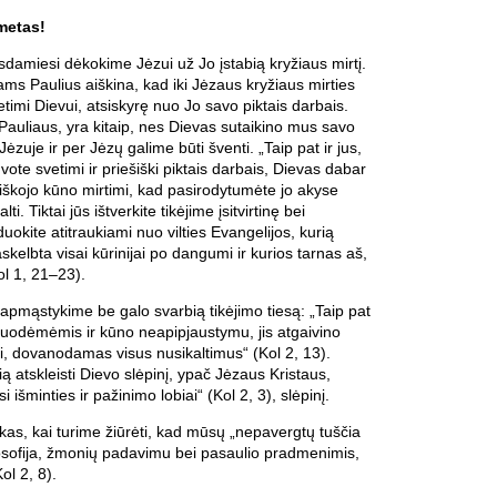
metas!
damiesi dėkokime Jėzui už Jo įstabią kryžiaus mirtį.
ams Paulius aiškina, kad iki Jėzaus kryžiaus mirties
mi Dievui, atsiskyrę nuo Jo savo piktais darbais.
Pauliaus, yra kitaip, nes Dievas sutaikino mus savo
ėzuje ir per Jėzų galime būti šventi. „Taip pat ir jus,
vote svetimi ir priešiški piktais darbais, Dievas dabar
iškojo kūno mirtimi, kad pasirodytumėte jo akyse
alti. Tiktai jūs ištverkite tikėjime įsitvirtinę bei
iduokite atitraukiami nuo vilties Evangelijos, kurią
askelbta visai kūrinijai po dangumi ir kurios tarnas aš,
ol 1, 21–23).
apmąstykime be galo svarbią tikėjimo tiesą: „Taip pat
 nuodėmėmis ir kūno neapipjaustymu, jis atgaivino
i, dovanodamas visus nusikaltimus“ (Kol 2, 13).
 atskleisti Dievo slėpinį, ypač Jėzaus Kristaus,
i išminties ir pažinimo lobiai“ (Kol 2, 3), slėpinį.
ikas, kai turime žiūrėti, kad mūsų „nepavergtų tuščia
losofija, žmonių padavimu bei pasaulio pradmenimis,
ol 2, 8).