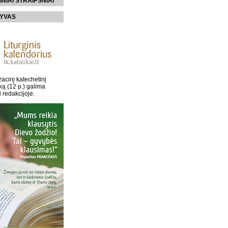
INIAI STRAIPSNIAI
YVAS
acinį katechetinį
ką (12 p.) galima
i redakcijoje.