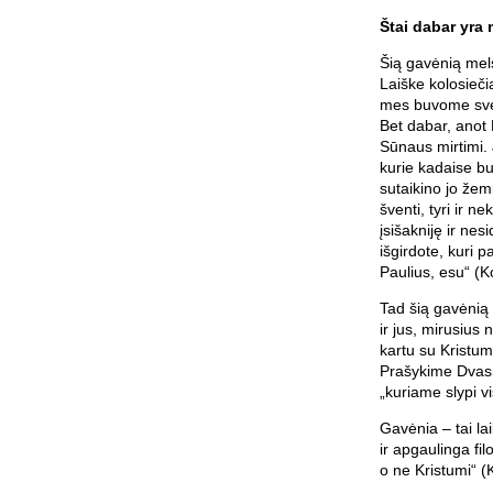
Štai dabar yra 
Šią gavėnią mels
Laiške kolosieči
mes buvome sveti
Bet dabar, anot 
Sūnaus mirtimi. J
kurie kadaise bu
sutaikino jo žem
šventi, tyri ir nek
įsišakniję ir nes
išgirdote, kuri p
Paulius, esu“ (K
Tad šią gavėnią 
ir jus, mirusius
kartu su Kristum
Prašykime Dvasią
„kuriame slypi vis
Gavėnia – tai la
ir apgaulinga fi
o ne Kristumi“ (K