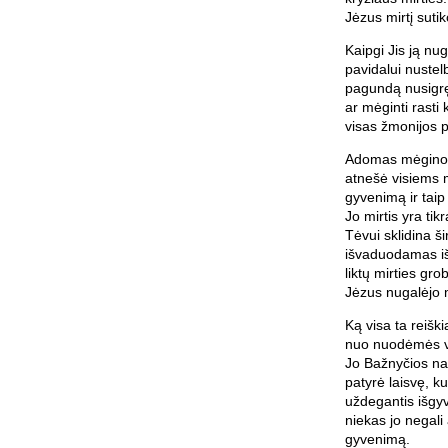
Jėzus mirtį sutik
Kaipgi Jis ją nu
pavidalui nustel
pagundą nusigrę
ar mėginti rasti 
visas žmonijos p
Adomas mėgino s
atnešė visiems m
gyvenimą ir tai
Jo mirtis yra ti
Tėvui sklidina ši
išvaduodamas iš
liktų mirties gro
Jėzus nugalėjo m
Ką visa ta reiš
nuo nuodėmės val
Jo Bažnyčios nar
patyrė laisvę, k
uždegantis išgy
niekas jo negali 
gyvenimą.