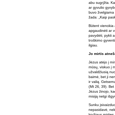
abu sugrįžta. K
ar gyvulio gyvyb
buvo žvelgiama ka
žada: „Kaip pask
Būtent vienokia 
apgaudinėti ar v
pavydėti, pykti 
troškimo gyventi 
ilgiau.
Jo mirtis atne
Jėzus atėjo į mi
mūsų, viskuo į 
užvaldžiusią nuo
baimė, bet ji n
ir valią. Getse
(Mt 26, 39). Bet
Jėzus žinojo, ka
misiją netgi iš
Sunku įsivaizdu
nepasidavė, neke
kryžiaus mirties