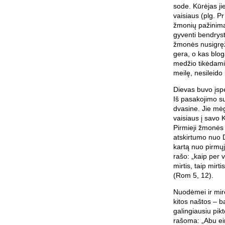
sode. Kūrėjas ji
vaisiaus (plg. P
žmonių pažinima
gyventi bendryst
žmonės nusigręžė
gera, o kas blog
medžio tikėdamie
meilę, nesileido
Dievas buvo įspė
Iš pasakojimo su
dvasine. Jie mė
vaisiaus į savo K
Pirmieji žmonės 
atskirtumo nuo D
kartą nuo pirmųj
rašo: „kaip per
mirtis, taip mirt
(Rom 5, 12).
Nuodėmei ir mirč
kitos naštos – b
galingiausiu pik
rašoma: „Abu eina