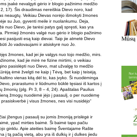
ems įsakė nevalgyti gėrio ir blogio pažinimo medžio
r 2, 17). Šis draudimas nereiškia Dievo noro, kad
s neaugtų. Veikiau Dievas norėjo išmokyti žmones
ėje su Juo, gyventi meile ir nuolankumu. Deja,
 nuo Dievo, jie tarėsi patys galį spręsti, kas yra
a. Pirmieji žmonės valgė nuo gėrio ir blogio pažinimo
si pasijusti esą kaip dievai. Taip jie atmetė Dievo
 būti Jo vadovaujami ir atsiskyrė nuo Jo.
jęs žmones, kad jei jie valgys nuo tojo medžio, mirs.
žinome, kad jie mirė ne fizine mirtimi, o veikiau
gino pasislėpti nuo Dievo, mat užvalgę to medžio
ūrėją ėmė žvelgti ne kaip į Tėvą, bet kaip į teisėją.
kaltino vienas kitą dėl to, kas įvyko. Ši nuodėminga
ievo, prarastumo ir liūdnumo būklė tęsiasi iš kartos į
ų žmonių (plg. Pr 3, 8 – 4, 24). Apaštalas Paulius
 vieną žmogų nuodėmė įėjo į pasaulį, o per nuodėmę
is prasiskverbė į visus žmones, nes visi nusidėjo“
iai įžengus į pasaulį su jomis žmoniją prislėgė ir
aimė, ypač mirties baimė. Ši baimė tapo pačiu
tojo ginklu. Apie ateities baimę Šventajame Rašte
 į tą pačią vietą, abu yra iš dulkių ir į dulkes jiedu