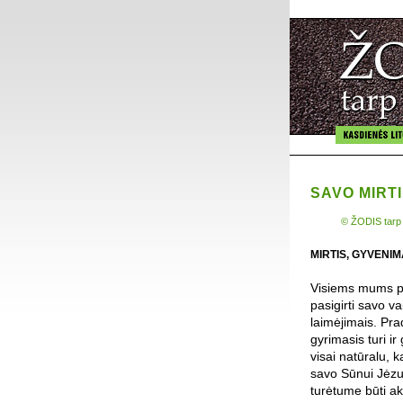
SAVO MIRTI
© ŽODIS tarp
MIRTIS, GYVENI
Visiems mums pa
pasigirti savo v
laimėjimais. Pra
gyrimasis turi i
visai natūralu, 
savo Sūnui Jėzui
turėtume būti ak