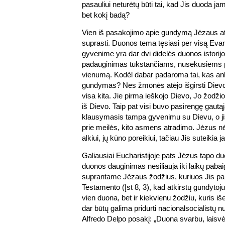
pasauliui neturėtų būti tai, kad Jis duoda ja
bet kokį badą?
Vien iš pasakojimo apie gundymą Jėzaus
suprasti. Duonos tema tęsiasi per visą Evan
gyvenime yra dar dvi didelės duonos istorij
padauginimas tūkstančiams, nusekusiems pa
vienumą. Kodėl dabar padaroma tai, kas an
gundymas? Nes žmonės atėjo išgirsti Dievo ž
visa kita. Jie pirma ieškojo Dievo, Jo žodži
iš Dievo. Taip pat visi buvo pasirengę gautą
klausymasis tampa gyvenimu su Dievu, o ji
prie meilės, kito asmens atradimo. Jėzus n
alkiui, jų kūno poreikiui, tačiau Jis suteikia 
Galiausiai Eucharistijoje pats Jėzus tapo d
duonos dauginimas nesiliauja iki laikų pabai
suprantame Jėzaus žodžius, kuriuos Jis pa
Testamento (Įst 8, 3), kad atkirstų gundyto
vien duona, bet ir kiekvienu žodžiu, kuris iš
dar būtų galima pridurti nacionalsocialistų n
Alfredo Delpo posakį: „Duona svarbu, laisv