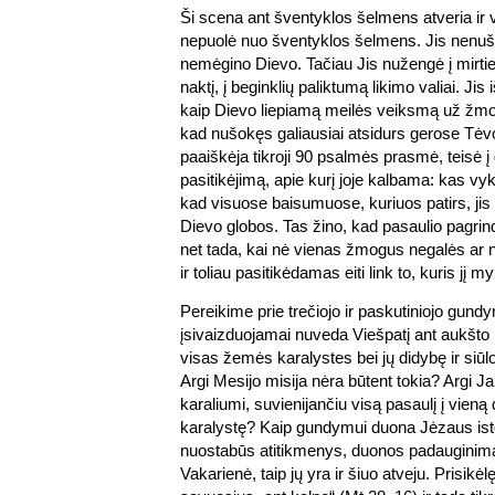
Ši scena ant šventyklos šelmens atveria ir v
nepuolė nuo šventyklos šelmens. Jis nenu
nemėgino Dievo. Tačiau Jis nužengė į mirti
naktį, į beginklių paliktumą likimo valiai. Jis iš
kaip Dievo liepiamą meilės veiksmą už žmone
kad nušokęs galiausiai atsidurs gerose Tėv
paaiškėja tikroji 90 psalmės prasmė, teisė į ga
pasitikėjimą, apie kurį joje kalbama: kas vyk
kad visuose baisumuose, kuriuos patirs, jis
Dievo globos. Tas žino, kad pasaulio pagrind
net tada, kai nė vienas žmogus negalės ar n
ir toliau pasitikėdamas eiti link to, kuris jį myl
Pereikime prie trečiojo ir paskutiniojo gund
įsivaizduojamai nuveda Viešpatį ant aukšto 
visas žemės karalystes bei jų didybę ir siūl
Argi Mesijo misija nėra būtent tokia? Argi Ja
karaliumi, suvienijančiu visą pasaulį į vieną 
karalystę? Kaip gundymui duona Jėzaus isto
nuostabūs atitikmenys, duonos padauginimas
Vakarienė, taip jų yra ir šiuo atveju. Prisik