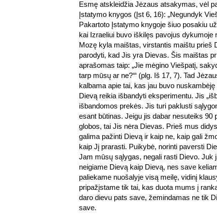
Esmę atskleidžia Jėzaus atsakymas, vėl pa
Įstatymo knygos (Įst 6, 16): „Negundyk Vie
Pakartoto Įstatymo knygoje šiuo posakiu už
kai Izraeliui buvo iškilęs pavojus dykumoje mi
Mozę kyla maištas, virstantis maištu prieš D
parodyti, kad Jis yra Dievas. Šis maištas pri
aprašomas taip: „Jie mėgino Viešpatį, saky
tarp mūsų ar ne?‘“ (plg. Iš 17, 7). Tad Jėza
kalbama apie tai, kas jau buvo nuskambėj
Dievą reikia išbandyti eksperimentu. Jis „i
išbandomos prekės. Jis turi paklusti sąlyg
esant būtinas. Jeigu jis dabar nesuteiks 90
globos, tai Jis nėra Dievas. Prieš mus didy
galima pažinti Dievą ir kaip ne, kaip gali žmo
kaip Jį prarasti. Puikybė, norinti paversti Di
Jam mūsų sąlygas, negali rasti Dievo. Juk j
neigiame Dievą kaip Dievą, nes save kelia
paliekame nuošalyje visą meilę, vidinį klaus
pripažįstame tik tai, kas duota mums į rank
daro dievu pats save, žemindamas ne tik Die
save.