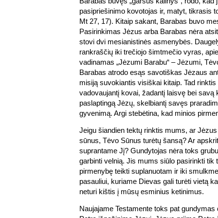
Barabas buvęs „garsus kalinys“, rodo, kad j
pasipriešinimo kovotojas ir, matyt, tikrasis 
Mt 27, 17). Kitaip sakant, Barabas buvo mesi
Pasirinkimas Jėzus arba Barabas nėra atsitik
stovi dvi mesianistinės asmenybės. Daugely
rankraščių iki trečiojo šimtmečio vyras, api
vadinamas „Jėzumi Barabu“ – Jėzumi, Tėvo
Barabas atrodo esąs savotiškas Jėzaus antr
misiją suvokiantis visiškai kitaip. Tad rinktis
vadovaujantį kovai, žadantį laisvę bei savą 
paslaptingą Jėzų, skelbiantį savęs praradimą
gyvenimą. Argi stebėtina, kad minios pirme
Jeigu šiandien tektų rinktis mums, ar Jėzus
sūnus, Tėvo Sūnus turėtų šansą? Ar apskri
suprantame Jį? Gundytojas nėra toks grubus,
garbinti velnią. Jis mums siūlo pasirinkti tik 
pirmenybę teikti suplanuotam ir iki smulk
pasauliui, kuriame Dievas gali turėti vietą ka
neturi kištis į mūsų esminius ketinimus.
Naujajame Testamente toks pat gundymas da