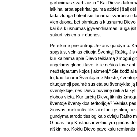
garbinimas svarbiausia.“ Kai Dievas laikoma
laikinai arba apskritai galima atidėti į šalį d
tada žlunga būtent šie tariamai svarbesni d
vien duona, bet pirmiausia klusnumu Dievo žod
kai šis klusnumas įgyvendinamas, auga įsiti
sukurti visiems ir duonos.
Pereikime prie antrojo Jėzaus gundymo. Kad 
spąstus, velnias cituoja Šventąjį Raštą. Jis 
kur kalbama apie Dievo teikiamą žmogui glo
angelams globoti tave, ir jie nešios tave ant
neužsigautum kojos į akmenį.“ Šie žodžiai 
to, kad tariami Šventajame Mieste, šventoje v
cituojamoji psalmė susieta su šventykla; ją k
šventykloje, nes Dievo buveinę reikia laikyt
globos vieta. Kur turėtų Dievą tikintis žmogu
šventoje šventyklos teritorijoje? Velnias p
žinovas, mokantis tiksliai cituoti psalmę; vis
gundymą atrodo tiesiog kaip dviejų Rašto m
Ginčas tarp Kristaus ir velnio yra ginčas dėl
aiškinimo. Kokiu Dievo paveikslu remianti