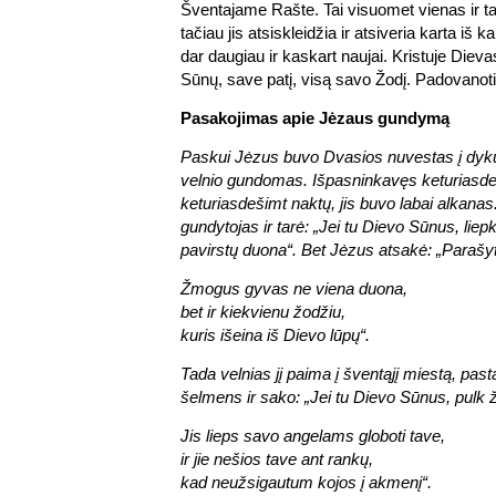
Šventajame Rašte. Tai visuomet vienas ir t
tačiau jis atsiskleidžia ir atsiveria karta iš k
dar daugiau ir kaskart naujai. Kristuje Di
Sūnų, save patį, visą savo Žodį. Padovanoti
Pasakojimas apie Jėzaus gundymą
Paskui Jėzus buvo Dvasios nuvestas į dyk
velnio gundomas. Išpasninkavęs keturiasdeš
keturiasdešimt naktų, jis buvo labai alkanas. 
gundytojas ir tarė: „Jei tu Dievo Sūnus, lie
pavirstų duona“. Bet Jėzus atsakė: „Parašy
Žmogus gyvas ne viena duona,
bet ir kiekvienu žodžiu,
kuris išeina iš Dievo lūpų“.
Tada velnias jį paima į šventąjį miestą, pas
šelmens ir sako: „Jei tu Dievo Sūnus, pulk
Jis lieps savo angelams globoti tave,
ir jie nešios tave ant rankų,
kad neužsigautum kojos į akmenį“.