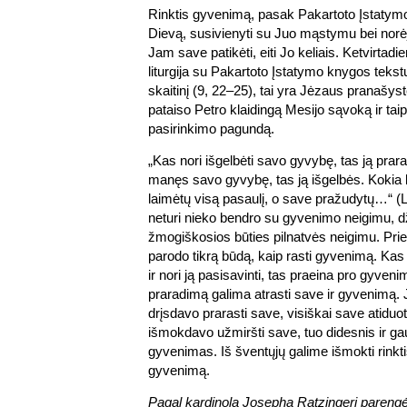
Rinktis gyvenimą, pasak Pakartoto Įstatymo
Dievą, susivienyti su Juo mąstymu bei norėj
Jam save patikėti, eiti Jo keliais. Ketvirtad
liturgija su Pakartoto Įstatymo knygos tekst
skaitinį (9, 22–25), tai yra Jėzaus pranašyst
pataiso Petro klaidingą Mesijo sąvoką ir tai
pasirinkimo pagundą.
„Kas nori išgelbėti savo gyvybę, tas ją prar
manęs savo gyvybę, tas ją išgelbės. Kokia 
laimėtų visą pasaulį, o save pražudytų…“ (L
neturi nieko bendro su gyvenimo neigimu, 
žmogiškosios būties pilnatvės neigimu. Prie
parodo tikrą būdą, kaip rasti gyvenimą. Kas
ir nori ją pasisavinti, tas praeina pro gyveni
praradimą galima atrasti save ir gyvenimą
drįsdavo prarasti save, visiškai save atiduoti,
išmokdavo užmiršti save, tuo didesnis ir ga
gyvenimas. Iš šventųjų galime išmokti rinktis
gyvenimą.
Pagal kardinolą Josephą Ratzingerį pareng