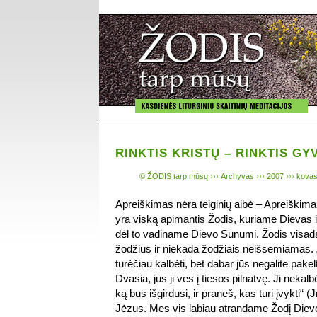
RINKTIS KRISTŲ – RINKTIS GY
© ŽODIS tarp mūsų
›››
Archyvas
›››
2007
›››
kovas
Apreiškimas nėra teiginių aibė – Apreiškimas
yra viską apimantis Žodis, kuriame Dievas i
dėl to vadiname Dievo Sūnumi. Žodis visada
žodžius ir niekada žodžiais neišsemiamas.
turėčiau kalbėti, bet dabar jūs negalite pakelt
Dvasia, jus ji ves į tiesos pilnatvę. Ji nekal
ką bus išgirdusi, ir praneš, kas turi įvykti“ 
Jėzus. Mes vis labiau atrandame Žodį Diev