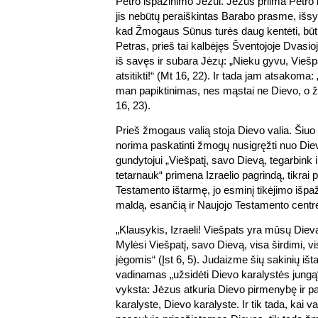
Petro išpažinimo Jėzui. Jėzus priima Petro 
jis nebūtų peraiškintas Barabo prasme, išs
kad Žmogaus Sūnus turės daug kentėti, būti n
Petras, prieš tai kalbėjęs Šventojoje Dvasioj
iš savęs ir subara Jėzų: „Nieku gyvu, Viešpat
atsitikti!“ (Mt 16, 22). Ir tada jam atsakoma:
man papiktinimas, nes mąstai ne Dievo, o 
16, 23).
Prieš žmogaus valią stoja Dievo valia. Šiuo
norima paskatinti žmogų nusigręžti nuo Di
gundytojui „Viešpatį, savo Dievą, tegarbink 
tetarnauk“ primena Izraelio pagrindą, tikrai
Testamento ištarmę, jo esminį tikėjimo išpa
maldą, esančią ir Naujojo Testamento centr
„Klausykis, Izraeli! Viešpats yra mūsų Dieva
Mylėsi Viešpatį, savo Dievą, visa širdimi, vi
jėgomis“ (Įst 6, 5). Judaizme šių sakinių išt
vadinamas „užsidėti Dievo karalystės jungą“.
vyksta: Jėzus atkuria Dievo pirmenybę ir p
karalyste, Dievo karalyste. Ir tik tada, kai va