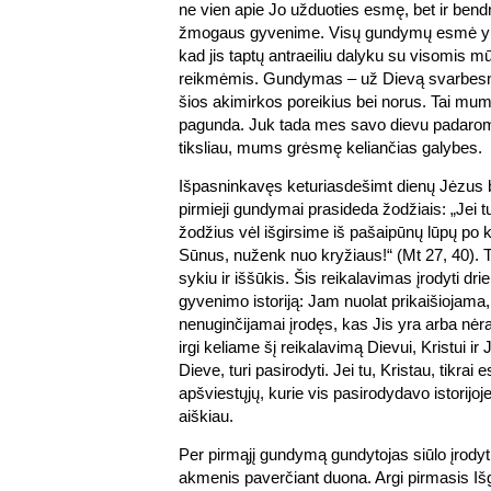
ne vien apie Jo užduoties esmę, bet ir bend
žmogaus gyvenime. Visų gundymų esmė yra 
kad jis taptų antraeiliu dalyku su visomis 
reikmėmis. Gundymas – už Dievą svarbesniu
šios akimirkos poreikius bei norus. Tai mum
pagunda. Juk tada mes savo dievu padarom
tiksliau, mums grėsmę keliančias galybes.
Išpasninkavęs keturiasdešimt dienų Jėzus 
pirmieji gundymai prasideda žodžiais: „Jei
žodžius vėl išgirsime iš pašaipūnų lūpų po k
Sūnus, nuženk nuo kryžiaus!“ (Mt 27, 40). Ta
sykiu ir iššūkis. Šis reikalavimas įrodyti dr
gyvenimo istoriją: Jam nuolat prikaišiojama,
nenuginčijamai įrodęs, kas Jis yra arba nėra
irgi keliame šį reikalavimą Dievui, Kristui ir 
Dieve, turi pasirodyti. Jei tu, Kristau, tikrai
apšviestųjų, kurie vis pasirodydavo istorijoje,
aiškiau.
Per pirmąjį gundymą gundytojas siūlo įrod
akmenis paverčiant duona. Argi pirmasis Išg