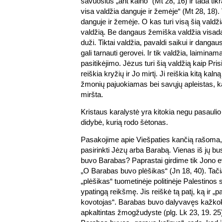
savuosius „ant kalno“ (Mt 28, 16) ir tada ti
visa valdžia danguje ir žemėje“ (Mt 28, 18). 
danguje ir žemėje. O kas turi visą šią valdžią,
valdžią. Be dangaus žemiška valdžia visada
duži. Tiktai valdžia, pavaldi saikui ir dangaus
gali tarnauti gerovei. Ir tik valdžia, laiminam
pasitikėjimo. Jėzus turi šią valdžią kaip Pris
reiškia kryžių ir Jo mirtį. Ji reiškia kitą kaln
žmonių pajuokiamas bei savųjų apleistas, ka
miršta.
Kristaus karalystė yra kitokia negu pasaulio
didybė, kurią rodo šėtonas.
Pasakojime apie Viešpaties kančią rašoma, k
pasirinkti Jėzų arba Barabą. Vienas iš jų bu
buvo Barabas? Paprastai girdime tik Jono e
„O Barabas buvo plėšikas“ (Jn 18, 40). Tači
„plėšikas“ tuometinėje politinėje Palestinos s
ypatingą reikšmę. Jis reiškė tą patį, ką ir „p
kovotojas“. Barabas buvo dalyvavęs kažkoki
apkaltintas žmogžudyste (plg. Lk 23, 19. 25)