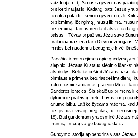
vaizduoja mirtį. Senasis gyvenimas palaido
prisikelti naujasis. Kadangi pats Jėzus yra
nereikia palaidoti senojo gyvenimo, Jo Krikš
prisiėmimą, įžengimą į mūsų likimą, mūsų n
prisiėmimą. Jam išbrendant atsiveria dangu
balsas – Tėvas pripažįsta Jėzų savo Sūnumi
pralaužiama siena tarp Dievo ir žmogaus. 
mirties bei nuodėmių bedugnėje ir vėl išneš
Panašiai ir pasakojimas apie gundymą yra 
slėpinio, Jėzaus Kristaus slėpinio išankstini
atspindys. Keturiasdešimt Jėzaus pasnink
pirmiausia primena keturiasdešimt dienų, ku
kalno pasninkaudamas praleido Mozė, kad ga
Sandoros lenteles. Šis skaičius primena ir k
dykumoje praleistų metų, buvusių ir jo gund
artumo laiku. Laiške žydams rašoma, kad Jė
nes jis buvo visaip mėgintas, bet nenusidėjęs
18). Būti gundomam yra esminė Jėzaus nuž
mumis, į mūsų vargo bedugnę dalis.
Gundymo istorija apibendrina visas Jėzau