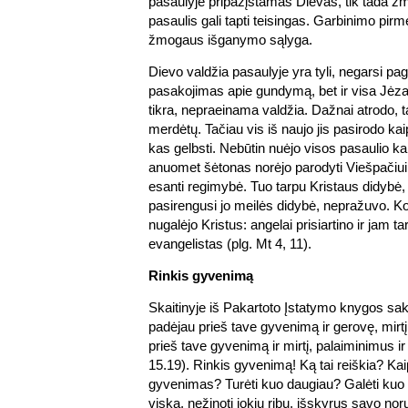
pasaulyje pripažįstamas Dievas, tik tada ž
pasaulis gali tapti teisingas. Garbinimo pi
žmogaus išganymo sąlyga.
Dievo valdžia pasaulyje yra tyli, negarsi pag
pasakojimas apie gundymą, bet ir visa Jėzaus
tikra, nepraeinama valdžia. Dažnai atrodo, t
merdėtų. Tačiau vis iš naujo jis pasirodo kaip
kas gelbsti. Nebūtin nuėjo visos pasaulio ka
anuomet šėtonas norėjo parodyti Viešpačiui
esanti regimybė. Tuo tarpu Kristaus didybė, 
pasirengusi jo meilės didybė, nepražuvo. K
nugalėjo Kristus: angelai prisiartino ir jam t
evangelistas (plg. Mt 4, 11).
Rinkis gyvenimą
Skaitinyje iš Pakartoto Įstatymo knygos sa
padėjau prieš tave gyvenimą ir gerovę, mirtį
prieš tave gyvenimą ir mirtį, palaiminimus i
15.19). Rinkis gyvenimą! Ką tai reiškia? Ka
gyvenimas? Turėti kuo daugiau? Galėti kuo d
viską, nežinoti jokių ribų, išskyrus savo n