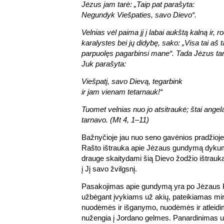
Jėzus jam tarė: „Taip pat parašyta:
Negundyk Viešpaties, savo Dievo“.
Velnias vėl paima jį į labai aukštą kalną ir,
karalystes bei jų didybę, sako: „Visa tai aš ta
parpuolęs pagarbinsi mane“. Tada Jėzus taria
Juk parašyta:
Viešpatį, savo Dievą, tegarbink
ir jam vienam tetarnauk!“
Tuomet velnias nuo jo atsitraukė; štai angelai
tarnavo. (Mt 4, 1–11)
Bažnyčioje jau nuo seno gavėnios pradžioj
Rašto ištrauka apie Jėzaus gundymą dyku
drauge skaitydami šią Dievo žodžio ištrauką a
į Jį savo žvilgsnį.
Pasakojimas apie gundymą yra po Jėzaus Krik
užbėgant įvykiams už akių, pateikiamas mirti
nuodėmės ir išganymo, nuodėmės ir atleidi
nužengia į Jordano gelmes. Panardinimas u