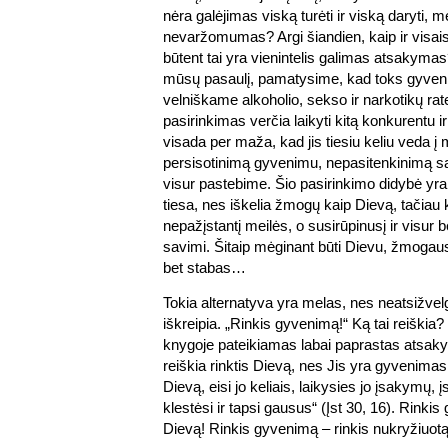
nėra galėjimas viską turėti ir viską daryti
nevaržomumas? Argi šiandien, kaip ir visais
būtent tai yra vienintelis galimas atsakymas
mūsų pasaulį, pamatysime, kad toks gyven
velniškame alkoholio, sekso ir narkotikų rate,
pasirinkimas verčia laikyti kitą konkurentu ir j
visada per maža, kad jis tiesiu keliu veda į m
persisotinimą gyvenimu, nepasitenkinimą sa
visur pastebime. Šio pasirinkimo didybė yra 
tiesa, nes iškelia žmogų kaip Dievą, tačiau k
nepažįstantį meilės, o susirūpinusį ir visur 
savimi. Šitaip mėginant būti Dievu, žmogau
bet stabas…
Tokia alternatyva yra melas, nes neatsižvelgi
iškreipia. „Rinkis gyvenimą!“ Ką tai reiškia
knygoje pateikiamas labai paprastas atsak
reiškia rinktis Dievą, nes Jis yra gyvenim
Dievą, eisi jo keliais, laikysies jo įsakymų, į
klestėsi ir tapsi gausus“ (Įst 30, 16). Rinkis
Dievą! Rinkis gyvenimą – rinkis nukryžiuotą