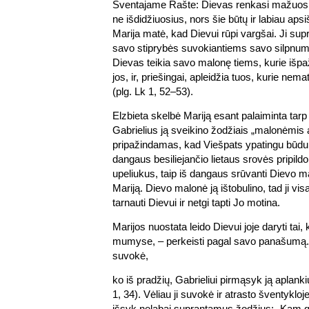
Šventajame Rašte: Dievas renkasi mažuosiu
ne išdidžiuosius, nors šie būtų ir labiau apsiš
Marija matė, kad Dievui rūpi vargšai. Ji sup
savo stiprybės suvokiantiems savo silpnumą
Dievas teikia savo malonę tiems, kurie išpaž
jos, ir, priešingai, apleidžia tuos, kurie nem
(plg. Lk 1, 52–53).
Elzbieta skelbė Mariją esant palaiminta tar
Gabrielius ją sveikino žodžiais „malonėmis 
pripažindamas, kad Viešpats ypatingu būdu y
dangaus besiliejančio lietaus srovės pripildo 
upeliukus, taip iš dangaus srūvanti Dievo ma
Mariją. Dievo malonė ją ištobulino, tad ji vi
tarnauti Dievui ir netgi tapti Jo motina.
Marijos nuostata leido Dievui joje daryti tai, 
mumyse, – perkeisti pagal savo panašumą.
suvokė,
ko iš pradžių, Gabrieliui pirmąsyk ją aplanki
1, 34). Vėliau ji suvokė ir atrasto šventykl
išsyk nelabai suprantamus žodžius: „Kam g