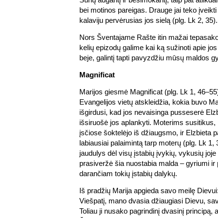
bei motinos pareigas. Drauge jai teko įveikti
kalaviju pervėrusias jos sielą (plg. Lk 2, 35).
Nors Šventajame Rašte itin mažai tepasakoj
kelių epizodų galime kai ką sužinoti apie j
beje, galintį tapti pavyzdžiu mūsų maldos g
Magnificat
Marijos giesmė Magnificat (plg. Lk 1, 46–55)
Evangelijos vietų atskleidžia, kokia buvo Ma
išgirdusi, kad jos nevaisinga pusseserė Elzbi
išsiruošė jos aplankyti. Moterims susitikus,
įsčiose šoktelėjo iš džiaugsmo, ir Elzbieta 
labiausiai palaimintą tarp moterų (plg. Lk 1,
jaudulys dėl visų įstabių įvykių, vykusių joje 
prasiveržė šia nuostabia malda – gyriumi ir
darančiam tokių įstabių dalykų.
Iš pradžių Marija apgieda savo meilę Dievui
Viešpatį, mano dvasia džiaugiasi Dievu, sav
Toliau ji nusako pagrindinį dvasinį principą,