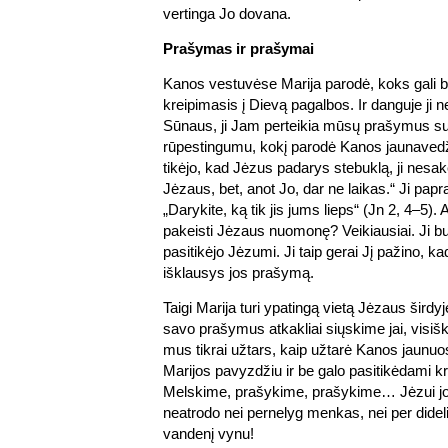
vertinga Jo dovana.
Prašymas ir prašymai
Kanos vestuvėse Marija parodė, koks gali b
kreipimasis į Dievą pagalbos. Ir danguje ji n
Sūnaus, ji Jam perteikia mūsų prašymus su
rūpestingumu, kokį parodė Kanos jaunaved
tikėjo, kad Jėzus padarys stebuklą, ji nesa
Jėzaus, bet, anot Jo, dar ne laikas.“ Ji papr
„Darykite, ką tik jis jums lieps“ (Jn 2, 4–5). A
pakeisti Jėzaus nuomonę? Veikiausiai. Ji buvo
pasitikėjo Jėzumi. Ji taip gerai Jį pažino, k
išklausys jos prašymą.
Taigi Marija turi ypatingą vietą Jėzaus širdy
savo prašymus atkakliai siųskime jai, visišk
mus tikrai užtars, kaip užtarė Kanos jaunu
Marijos pavyzdžiu ir be galo pasitikėdami kr
Melskime, prašykime, prašykime… Jėzui 
neatrodo nei pernelyg menkas, nei per didelis
vandenį vynu!