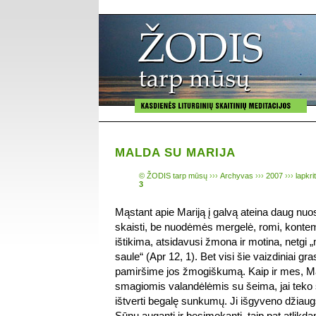
MALDA SU MARIJA
© ŽODIS tarp mūsų
›››
Archyvas
›››
2007
›››
lapkri
3
Mąstant apie Mariją į galvą ateina daug nuos
skaisti, be nuodėmės mergelė, romi, kontemp
ištikima, atsidavusi žmona ir motina, netgi „
saule“ (Apr 12, 1). Bet visi šie vaizdiniai g
pamiršime jos žmogiškumą. Kaip ir mes, Ma
smagiomis valandėlėmis su šeima, jai teko su
ištverti begalę sunkumų. Ji išgyveno dži
Sūnų augantį ir besimokantį, taip pat atli