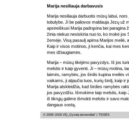
Marija nesiliauja darbavusis
Marija nesiliauja darbuotis mūsų labui, nors
tobulybe. Ji be paliovos maldauja Jėzų už 
apsireiškusi Marija padrąsina bei paragina
žinia niekuo nesiskiria nuo to, ko mokė j
žemėje. Visą pasaulį apima Marijos meilė, at
Kaip ir visos motinos, ji kenčia, kai mes ken
mes džiaugiamės.
Marija – mūsų tikėjimo pavyzdys. Iš jos tur
melstis ir kaip gyventi. Ji – mūsų motina, t
laimės, ramybės, jos širdis kupina meilės v
vaikams, ji atjaučia tuos, kurių širdį, kaip ir 
Marija atskleidžia, kad širdies ramybės ra
jos pavyzdžiu. Išmokime taip melstis, ka
iš tikrųjų galime išmokti melstis ir savo mald
dangaus sostą.
© 2008–2026 VšĮ „Gyvieji akmenėliai“ |
TEISĖS