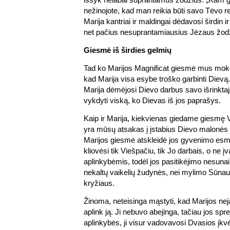
nežinojote, kad man reikia būti savo Tėvo re
Marija kantriai ir maldingai dėdavosi širdin
net pačius nesuprantamiausius Jėzaus žodž
Giesmė iš širdies gelmių
Tad ko Marijos Magnificat giesmė mus mo
kad Marija visa esybe troško garbinti Dievą. 
Marija dėmėjosi Dievo darbus savo išrinktajai
vykdyti viską, ko Dievas iš jos paprašys.
Kaip ir Marija, kiekvienas giedame giesmę 
yra mūsų atsakas į įstabius Dievo malonė
Marijos giesmė atskleidė jos gyvenimo esm
kliovėsi tik Viešpačiu, tik Jo darbais, o ne į
aplinkybėmis, todėl jos pasitikėjimo nesuna
nekaltų vaikelių žudynės, nei mylimo Sūnaus
kryžiaus.
Žinoma, neteisinga mąstyti, kad Marijos nej
aplink ją. Ji nebuvo abejinga, tačiau jos s
aplinkybės, ji visur vadovavosi Dvasios įk