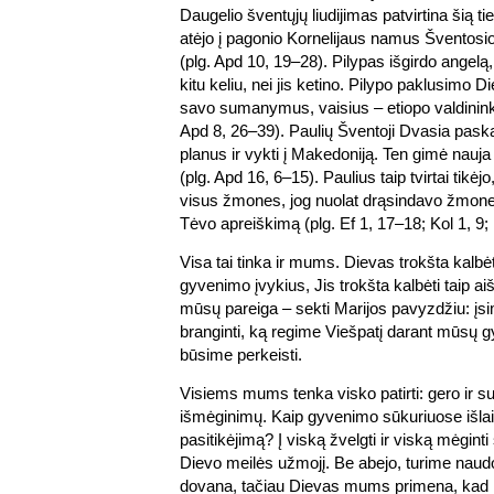
Daugelio šventųjų liudijimas patvirtina šią t
atėjo į pagonio Kornelijaus namus Švento
(plg. Apd 10, 19–28). Pilypas išgirdo angelą, 
kitu keliu, nei jis ketino. Pilypo paklusimo 
savo sumanymus, vaisius – etiopo valdinink
Apd 8, 26–39). Paulių Šventoji Dvasia paska
planus ir vykti į Makedoniją. Ten gimė nauja
(plg. Apd 16, 6–15). Paulius taip tvirtai tikėj
visus žmones, jog nuolat drąsindavo žmones a
Tėvo apreiškimą (plg. Ef 1, 17–18; Kol 1, 9
Visa tai tinka ir mums. Dievas trokšta kal
gyvenimo įvykius, Jis trokšta kalbėti taip aiš
mūsų pareiga – sekti Marijos pavyzdžiu: įsim
branginti, ką regime Viešpatį darant mūsų g
būsime perkeisti.
Visiems mums tenka visko patirti: gero ir 
išmėginimų. Kaip gyvenimo sūkuriuose išlai
pasitikėjimą? Į viską žvelgti ir viską mėginti
Dievo meilės užmojį. Be abejo, turime naudot
dovana, tačiau Dievas mums primena, kad