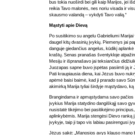
bus tokia nuoširdi bei gili kaip Marijos, jei i
reikia Tavo malonės, nes noriu visada ir vis
skausmo valandą – vykdyti Tavo valią.“
Mąstyti apie Dievą
Po susitikimo su angelu Gabrieliumi Marijai 
daugel kitų dvasinių įvykių. Piemenys jai p
danguje giedančius angelus, kūdikį aplankė i
kraštų. Senas pranašas šventykloje atpažin
Mesiju ir išpranašavo jai teksiančius didžiul
Juozapas sapne buvo įspėtas pasiimti ją ir Jė
Pati kraupiausia diena, kai Jėzus buvo nukr
apėmė baisi baimė, kad ji prarado savo Sūn
akimirką Marija tyliai širdyje mąstydavo, ką vi
Brangindama ir apmąstydama savo pačios ir
įvykius Marija statydino dangiškąjį savo g
nusistatė tikėjimo bei pasitikėjimo principus
aplinkybėmis. Marija stengėsi Dievo ranką 
įvykyje, taip ji tapo vis labiau pasirengusi į
Jėzus sakė: „Manosios avys klauso mano ba