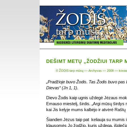
DEŠIMT METŲ „ŽODŽIUI TARP 
© ŽODIS tarp mūsų
›››
Archyvas
›››
2008
›››
kovas
„Pradžioje buvo Žodis. Tas Žodis buvo pas 
Dievas“ (Jn 1, 1).
Dievo Žodis kaip ugnis uždegė Jėzaus mokin
Emauso miestelį, širdis. „Argi mūsų širdys
kai Jis kelyje mums kalbėjo ir atvėrė Raštų
Šiandien Jėzus taip pat keliauja su mumis 
klausomės Jo žodžio, kuris uždega, išplečia 