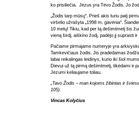
ko prisiliečia. Jėzus yra Tėvo Žodis. Jo žod
„Žodis tarp mūsų“. Prieš akis turiu patį pirmą
viršelio užrašyta „1998 m. gavėnia“. Šiandi
10 metų! Tikiu, kad per tą dešimtmetį šis žu
vieną širdį, aiškino žodį, padėjo jį suprasti ir 
Pačiame pirmajame numeryje yra arkivysku
Tamkevičiaus žodis. Jis pradedamas žodžiai
labai reikalingas leidinys, kurio iki šiol mu
Dievui už tą pirmą dešimtmetį, tikėdami ir p
Jėzumi keliaujame toliau.
„Tavo Žodis – man kojoms žibintas ir švies
105).
Vincas Kolyčius