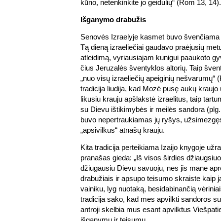
kūno, netenkinkite jo geidulių“ (Rom 13, 14).
Išganymo drabužis
Senovės Izraelyje kasmet buvo šven­čiama
Tą dieną iz­raeliečiai gaudavo praėjusių me
atleidimą, vyriausiajam kunigui paaukoto gyvu
čius Jeruzalės šventyklos altorių. Taip šv
„nuo visų izraeliečių apeiginių nešvarumų“ 
tradicija liudija, kad Mozė pusę aukų kraujo 
likusiu krauju apšlakstė izraelitus, taip ta
su Dievu ištikimybės ir meilės sandora (plg.
buvo nepertraukiamas jų ryšys, užsimez
„apsivilkus“ atnašų krauju.
Kita tradicija perteikiama Izaijo knygoje užr
pranašas gieda: „Iš visos širdies džiaugsi
džiūgausiu Dievu savuoju, nes jis mane a
drabužiais ir apsupo teisumo skraiste kaip j
vainiku, lyg nuotaką, besidabinančią vėriniais
tradicija sako, kad mes apvilkti sandoros su
antroji skelbia mus esant apvilktus Viešpat
išganymu ir teisumu.