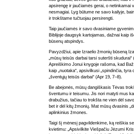
apsirengę ir jaučiamės gerai, o netinkamai 
nesmagiai. Lyg būtume ne savo kailyje, bai
ir trokštame tučtuojau persirengti.
Taip jaučiamės ir savo dvasiniame gyvenime
Biblijoje daugsyk kartojamas, dažnai kaip i
būsenų atspindys.
Pavyzdžiui, apie Izraelio žmonių būseną Iz
„mūsų teisūs darbai tarsi suteršti skudurai“ (
Apreiškimo Jonui knygoje rašoma, kad Bažn
kaip „nuotaka“, apsivilkusi „spindinčia, tyra 
„šventųjų teisūs darbai“ (Apr 19, 7–8).
Be abejonės, mūsų dangiškasis Tėvas trokš
šventumu ir teisumu. Jis nori matyti mus ka
drabužius, tačiau to trokšta ne vien dėl sav
bet ir dėl kitų žmonių. Mat mūsų dvasinis „d
aplinkinius žmones.
Taigi šį mėnesį pagvildenkime, ką reiškia s
kvietimu: „Apsivilkite Viešpačiu Jėzumi Kris