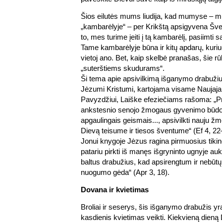
Šios eilutės mums liudija, kad mumyse – m
„kambarėlyje“ – per Krikštą apsigyvena Šve
to, mes turime įeiti į tą kambarėlį, pasiimti sa
Tame kambarėlyje būna ir kitų apdarų, kuriu
vietoj ano. Bet, kaip skelbė pranašas, šie rūb
„suterštiems skudurams“.
Ši tema apie apsivilkimą išganymo drabužiu
Jėzumi Kristumi, kartojama visame Naujaj
Pavyzdžiui, Laiške efeziečiams rašoma: „Pri
ankstesnio senojo žmogaus gyvenimo būdo
apgaulingais geismais..., apsivilkti nauju ž
Dievą teisume ir tiesos šventume“ (Ef 4, 22
Jonui knygoje Jėzus ragina pirmuosius tikin
patariu pirkti iš manęs išgryninto ugnyje au
baltus drabužius, kad apsirengtum ir nebū
nuogumo gėda“ (Apr 3, 18).
Dovana ir kvietimas
Broliai ir seserys, šis išganymo drabužis yra
kasdienis kvietimas veikti. Kiekvieną dien