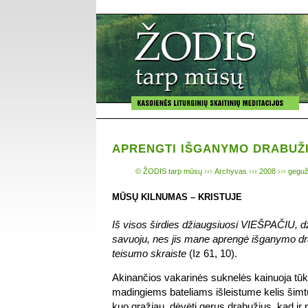
APRENGTI IŠGANYMO DRABUŽ
© ŽODIS tarp mūsų
›››
Archyvas
›››
2008
›››
geguž
MŪSŲ KILNUMAS – KRISTUJE
Iš visos širdies džiaugsiuosi VIEŠPAČIU, d
savuoju, nes jis mane aprengė išganymo dr
teisumo skraiste
(Iz 61, 10).
Akinančios vakarinės suknelės kainuoja tūk
madingiems bateliams išleistume kelis šimtu
kuo gražiau, dėvėti gerus drabužius, kad ir n