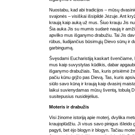
Nuostabu, kad abi tradicijos – mūsų dvasinių 
svajonės – visiškai išsipildė Jėzuje. Ant kryž
kraują kaip auką už mus. Šiuo krauju Jis 
Šia auka Jis su mumis sudarė naują ir amži
apvilko mus išganymo drabužiu. Tai Jis da
rūbus, liudijančius būsimųjų Dievo sūnų ir d
garbingumą.
Švęsdami Eucharistiją kaskart švenčiame, k
mus kaip suvystytas kūdikis, dabar apgaub
išganymo drabužiais. Tas, kuris prisiėmė žm
pačiu kūnu grįžo pas Dievą. Tas, kuris apsi
siūlo savo kūną ir kraują kaip dvasinį maistą
laikui suvienydamas mūsų šventą, tobulą D
susitepusius nusidėjėlius.
Moteris ir drabužis
Visi žinome istoriją apie moterį, dvylika met
kraujoplūdžiu. Ji visus savo pinigus išleid
pagyti, bet ėjo blogyn ir blogyn. Tačiau moter