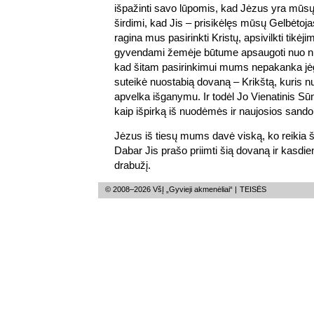
išpažinti savo lūpomis, kad Jėzus yra mūsų V
širdimi, kad Jis – prisikėlęs mūsų Gelbėtoja
ragina mus pasirinkti Kristų, apsivilkti tikėj
gyvendami žemėje būtume apsaugoti nuo nu
kad šitam pasirinkimui mums nepakanka jėgų
suteikė nuostabią dovaną – Krikštą, kuris 
apvelka išganymu. Ir todėl Jo Vienatinis Sūn
kaip išpirką iš nuodėmės ir naujosios sandor
Jėzus iš tiesų mums davė viską, ko reikia
Dabar Jis prašo priimti šią dovaną ir kasdie
drabužį.
© 2008–2026 VšĮ „Gyvieji akmenėliai“ |
TEISĖS