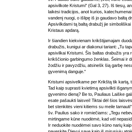
apsivilkote Kristumi“ (Gal 3, 27). Iš tiesų, 
laikėsi tradicijos, anot kurios, katechumenai
vandenį nuogi, o išlipę iš jo gaudavo baltą d
Apsivilkdami tą baltą drabužį jie simboliškai
Kristaus apdarą.
Ir šiandien kiekvienam krikštijamajam duoda
drabužis, kunigui ar diakonui tariant: „Tu tapa
apsivilkai Kristumi. Šis baltas drabužis yra
krikščionio garbingumo ženklas. Šeimai ir
žodžiu ir pavyzdžiu, atsinešk šią garbę nesu
gyvenimą danguje.“
Kristumi apsivelkame per Krikštą tik kartą, 
Tad kaip suprasti kvietimą apsivilkti išgan
gyvenimo dieną? Be to, Pauliaus Laiške g
esate pašaukti laisvei! Tiktai dėl šios laisvė
bet stenkitės vieni kitiems su meile tarnauti“
šv. Paulius sako ir romiečiams: „Tegu nebe
mirtingame kūne nuodėmė, kad vėl nepasi
Ir neduokite nuodėmei savo kūno narių kaip
paveskite Dievui save kaip iš mirusiųjų atgi