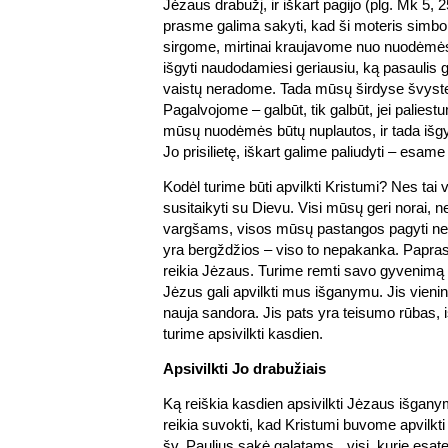
Jėzaus drabužį, ir iškart pagijo (plg. Mk 5, 
prasme galima sakyti, kad ši moteris simbo
sirgome, mirtinai kraujavome nuo nuodėmės
išgyti naudodamiesi geriausiu, ką pasaulis gal
vaistų neradome. Tada mūsų širdyse švystelė
Pagalvojome – galbūt, tik galbūt, jei palies
mūsų nuodėmės būtų nuplautos, ir tada išgyt
Jo prisilietę, iškart galime paliudyti – esame i
Kodėl turime būti apvilkti Kristumi? Nes tai 
susitaikyti su Dievu. Visi mūsų geri norai, n
vargšams, visos mūsų pastangos pagyti nes
yra bergždžios – viso to nepakanka. Papras
reikia Jėzaus. Turime remti savo gyvenimą J
Jėzus gali apvilkti mus išganymu. Jis vienint
nauja sandora. Jis pats yra teisumo rūbas, 
turime apsivilkti kasdien.
Apsivilkti Jo drabužiais
Ką reiškia kasdien apsivilkti Jėzaus išgan
reikia suvokti, kad Kristumi buvome apvilkti
šv. Paulius sakė galatams, „visi, kurie esate 