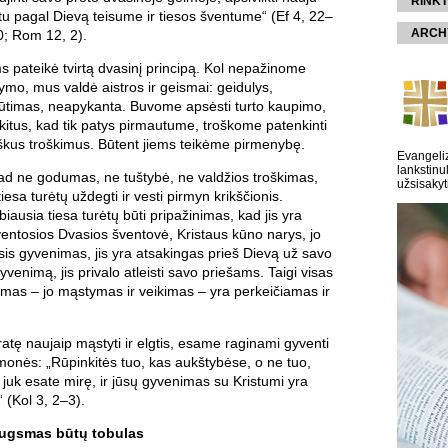
RINKT
u pagal Dievą teisume ir tiesos šventume“ (Ef 4, 22–
ARCH
10; Rom 12, 2).
 pateikė tvirtą dvasinį principą. Kol nepažinome
nymo, mus valdė aistros ir geismai: geidulys,
timas, neapykanta. Buvome apsėsti turto kaupimo,
tus, kad tik patys pirmautume, troškome patenkinti
kus troškimus. Būtent jiems teikėme pirmenybę.
Evangeliz
lankstinu
ad ne godumas, ne tuštybė, ne valdžios troškimas,
užsisakyt
iesa turėtų uždegti ir vesti pirmyn krikščionis.
biausia tiesa turėtų būti pripažinimas, kad jis yra
entosios Dvasios šventovė, Kristaus kūno narys, jo
sis gyvenimas, jis yra atsakingas prieš Dievą už savo
venimą, jis privalo atleisti savo priešams. Taigi visas
as – jo mąstymas ir veikimas – yra perkeičiamas ir
tę naujaip mąstyti ir elgtis, esame raginami gyventi
žmonės: „Rūpinkitės tuo, kas aukštybėse, o ne tuo,
juk esate mirę, ir jūsų gyvenimas su Kristumi yra
 (Kol 3, 2–3).
ugsmas būtų tobulas