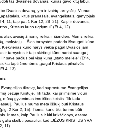
audoti tas dvasines dovanas, kurias gavo kitų labui.
be Dvasios dovanų, yra ir įvairių tarnysčių. Vienus
„apaštalais, kitus pranašais, evangelistais, ganytojais
f 4, 11; taip pat 1 Kor 12, 28–31). Kaip ir dovanos,
irtos „Kristaus kūno ugdymui“ (Ef 4, 12).
 atsidavusių žmonių reikia ir šiandien. Mums reikia
šų, mokytojų… Šios tarnystės padeda išsaugoti kūno
. Kiekvienas kūno narys veikia pagal Dvasios jam
 ir tarnystes ir taip skirtingi kūno nariai suauga į
 ir save pačius bei visą kūną „stato meilėje“ (Ef 4,
i siekia tapti žmonėmis „pagal Kristaus pilnatvės
Ef 4, 13).
nis
 Evangelijos tikrovę, kad suprastume Evangelijos
ymą Jėzuje Kristuje. Tik tada, kai priimsime vidun
ą, mūsų gyvenimas ims išties keistis. Tik tada
pasaulį. Paulius mums meta iššūkį būti Kristaus
lg. 2 Kor 2, 15). Tiems, kurie tiki, turime būti
s. Ir mes, kaip Paulius ir kiti krikščionys, esame
s galia skelbti pasauliui, kad „JĖZUS KRISTUS YRA
2, 11).