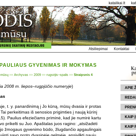
katalikai.lt
ka
Atsiliepimai
Kontaktai
PAULIAUS GYVENIMAS IR MOKYMAS
 mūsų
›››
Archyvas
›››
2009
›››
rugsėjis–spalis
›››
Straipsnis 4
ia 2008 m. liepos–rugpjūčio numeryje
)
APIE
mas
REDA
uje, t. y. panardinimą į Jo kūną, mūsų dvasia ir protas
PREN
Tai perkeitimas iš senosios prigimties į naują kūrinį
KAIP Į
15). Paulius efeziečiams priminė, kad jie numirė kartu
vo prikelti su Juo. Apaštalas juos ragino: „atsižadėti
KAIP 
jo žmogaus gyvenimo būdo, žlugdančio apgaulingais
ujinti savo proto dvasinėje gelmėje, apsivilkti nauju