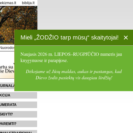
tekizmas.lt
biblija.lt
×
Mieli „ŽODŽIO tarp mūsų“ skaitytojai!
Nuorodos
Paieška
Naujasis 2026 m. LIEPOS–RUGPJŪČIO numeris jau
knygynuose ir parapijose.
Dėkojame už Jūsų maldas, aukas ir pastangas, kad
Dievo žodis pasiektų vis daugiau širdžių!
 ŽURNALĄ
KCIJA
UMERATA
SIGYTI?
PAREMTI?