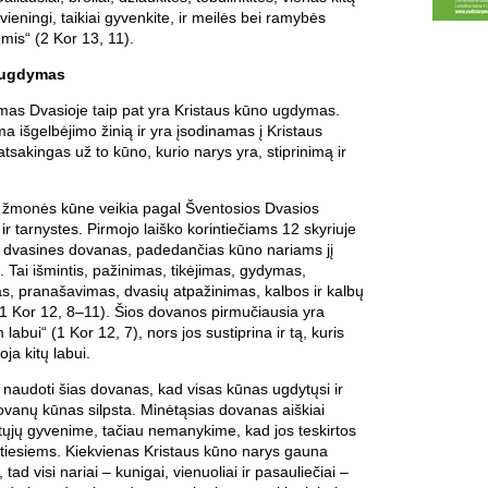
vieningi, taikiai gyvenkite, ir meilės bei ramybės
mis“ (2 Kor 13, 11).
 ugdymas
mas Dvasioje taip pat yra Kristaus kūno ugdymas.
a išgelbėjimo žinią ir yra įsodinamas į Kristaus
atsakingas už to kūno, kurio narys yra, stiprinimą ir
 žmonės kūne veikia pagal Šventosios Dvasios
r tarnystes. Pirmojo laiško korintiečiams 12 skyriuje
jo dvasines dovanas, padedančias kūno nariams jį
ti. Tai išmintis, pažinimas, tikėjimas, gydymas,
s, pranašavimas, dvasių atpažinimas, kalbos ir kalbų
 1 Kor 12, 8–11). Šios dovanos pirmučiausia yra
labui“ (1 Kor 12, 7), nors jos sustiprina ir tą, kuris
ja kitų labui.
naudoti šias dovanas, kad visas kūnas ugdytųsi ir
ovanų kūnas silpsta. Minėtąsias dovanas aiškiai
tųjų gyvenime, tačiau nemanykime, kad jos teskirtos
nktiesiems. Kiekvienas Kristaus kūno narys gauna
tad visi nariai – kunigai, vienuoliai ir pasauliečiai –