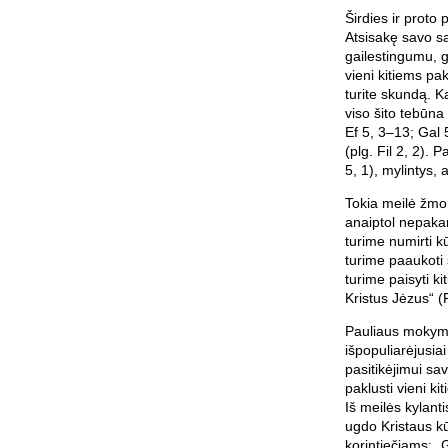
Širdies ir proto
Atsisakę savo sa
gailestingumu, 
vieni kitiems pak
turite skundą. Ka
viso šito tebūna 
Ef 5, 3–13; Gal 
(plg. Fil 2, 2). 
5, 1), mylintys, 
Tokia meilė žmo
anaiptol nepakan
turime numirti kū
turime paaukoti 
turime paisyti k
Kristus Jėzus“ (F
Pauliaus mokyma
išpopuliarėjusia
pasitikėjimui sav
paklusti vieni ki
Iš meilės kylant
ugdo Kristaus kū
korintiečiams: „G