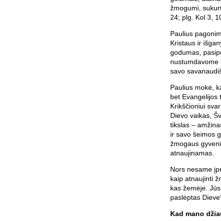
žmogumi, sukurt
24; plg. Kol 3, 
Paulius pagonims
Kristaus ir išga
godumas, pasipū
nustumdavome ki
savo savanaudiš
Paulius mokė, k
bet Evangelijos t
Krikščioniui svar
Dievo vaikas, Šv
tikslas – amžina
ir savo šeimos gy
žmogaus gyvenim
atnaujinamas.
Nors nesame įpra
kaip atnaujinti 
kas žemėje. Jūs 
paslėptas Dieve“
Kad mano džia