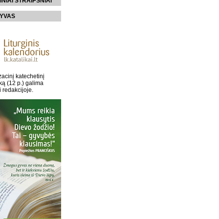
INIAI STRAIPSNIAI
YVAS
acinį katechetinį
ką (12 p.) galima
i redakcijoje.