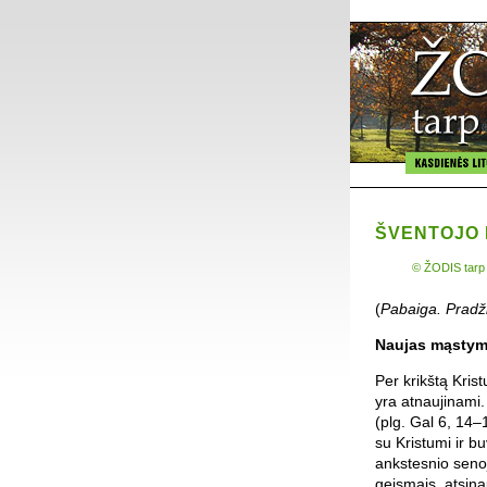
ŠVENTOJO 
© ŽODIS tarp
(
Pabaiga. Pradž
Naujas mąsty
Per krikštą Krist
yra atnaujinami. 
(plg. Gal 6, 14–
su Kristumi ir bu
ankstesnio seno
geismais, atsina