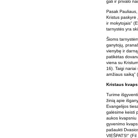
gali ir privalo n
Pasak Pauliaus, 
Kristus paskyrė 
ir mokytojais“ (E
tarnystės yra sk
Šioms tarnystėms
ganytojų, prana
vienybę ir darną
patikėtas dovanas
viena su Kristumi
16). Taigi naria
amžiaus saiką“ (
Kristaus kvaps
Turime išgyventi
žinią apie išgan
Evangelijos ties
galėsime keisti 
aukos kvapsniu (p
gyvenimo kvapsni
pašaukti Dvasio
VIEŠPATS!“ (Fil 