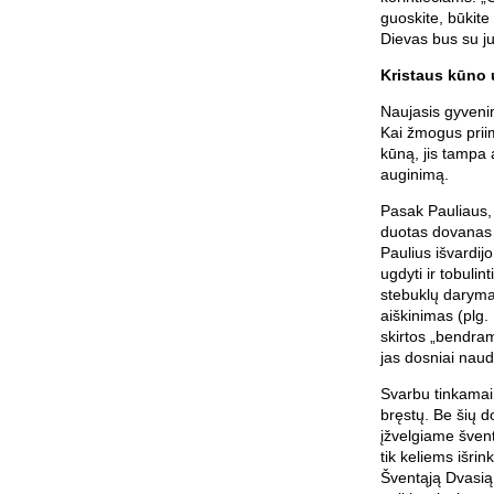
guoskite, būkite 
Dievas bus su ju
Kristaus kūno
Naujasis gyveni
Kai žmogus priim
kūną, jis tampa 
auginimą.
Pasak Pauliaus,
duotas dovanas i
Paulius išvardi
ugdyti ir tobulin
stebuklų daryma
aiškinimas (plg.
skirtos „bendram 
jas dosniai naudo
Svarbu tinkamai 
bręstų. Be šių d
įžvelgiame šven
tik keliems išri
Šventąją Dvasią, 