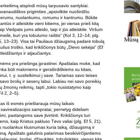
 perkeitimą atspindi mūsų tarpusavio santykiai.
vanaudiškos prigimties „apsivilkite nuoširdžiu
gerumu, nuolankumu, romumu ir kantrumu. Būkite
antūs ir atleiskite vieni kitiems, jei vienas prieš kitą
ip Viešpats jums atleido, taip ir jūs atleiskite. Viršum
meilė, kuri yra tobulumo raištis“ (Kol 3, 12–14; plg.
5, 13–23). Visa tai Pauliaus džiaugsmą padarė tobulą
Paulius troško, kad krikščionys būtų „Dievo sekėjai“ (Ef
atleidžiantys ir atjaučiantys.
nėms yra priešinga įprastinei. Apaštalas mokė, kad
ka būti maloniems ir geraširdiškiems su kitais,
nui, t. y. susitelkimui į save. Tariamas savo teises
savo brolių ir seserų labui. Labiau nei savo poreikių
itų žmonių reikmių, tapti „tokio nusistatymo kaip
il 2, 2–5).
s iš esmės prieštarauja mūsų laikais
i savirealizacijos sampratai, pernelyg dideliam
imi, pastangoms save įtvirtinti. Krikščionys turi
tiems, kaip Kristus pakluso Tėvo valiai (plg. Ef 5, 21).
is nuolankus klusnumas kuria taiką, džiaugsmą ir
ną. Apaštalo galutinis patarimas besikivirčijantiems
aliausiai, broliai, džiaukitės, tobulinkitės, vienas kitą