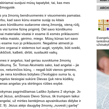
RINKT
kiriamai susijusi mūsų tapatybė, tai, kas mes
 žmogystė.
ARCH
as yra žmonių bendruomenės ir visuomenės pamatas.
rbu, kad savo kūnu esame susiję su kitais
avo kūniškumo sudarome vieną žmoniją, vieną rūšį,
 visi turime fizinę prigimtį. Dėl savo kūniškumo
ai materialiai visatai ir esame iš esmės priklausomi
Evangeliz
reikia maisto, gėrimo, miego. Mūsų kūnas turi savo
lankstinu
s esame nuo jo priklausomi. Negalime atmesti jo
užsisakyt
o organai ir sistemos turi augti, vystytis, būti sveiki,
ščioti, kalbėti, dirbti, susilaukti vaikų.
nes ir angelus, kad geriau suvoktume žmonių
škumą. Šv. Tomas Akvinietis sako, kad angelai – jie
os, neturinčios kūnų, – negali būti vienos giminės,
 jie nėra kūniškos būtybės (
Teologijos suma
Ia, q.
angelus tiesiogiai sukūrė Dievas (juk nėra kūdikių
vienas angelas yra skirtingos rūšies esybė.
 mokymas pagrindžiamas Laiško žydams 2 skyriuje. Jo
ad Jėzus, amžinasis Dievo Sūnus, tik trumpam laikui
gelai, už mirties kentėjimus apvainikuotas didybe ir
2, 9). Jėzus atėjo daugybę žmonių „nuvesti į garbę“