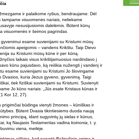
čia
užmezgame ir palaikome ryšius, bendraujame. Dėl
los tampame visuomenės nariais, neliekame
pusavyje nesusijusiomis dalelėmis. Būtent kūnų
yra visuomenės ir šeimos pagrindas.
gyvenimui esame suvienijami su Kristumi mūsų
nčiomis apeigomis – vandens Krikštu. Taip Dievo
enija su Kristumi mūsų kūne ir per kūną.
nyčios laikais visus krikštijamuosius nardindavo į
 savo kūnu pajusdavo, ką reiškia nužengti į vandenį ir
rikštu esame suvienijami su Kristumi Jo šlovingame
 Dvasios, kuria Jėzus gyveno, gyvenimą. Taigi
kai, tiek fiziškai suvienijami su Kristumi. Suvienyti
ame Jo kūno nariais: „Jūs esate Kristaus kūnas ir
 (1 Kor 12, 27).
 prigimčiai būdinga vienyti žmones – kūniškas ir
būtybes. Būtent Dvasia tikintiesiems duoda naują
nimo principą, idant sugyvintų jų sielas ir kūnus,
 tai, ką Naujasis Testamentas vadina
koinonia
, t. y.
 buvimu viena, meilėje.
rinkimas aiškina, kad narystė Bažnyčioje apima ir