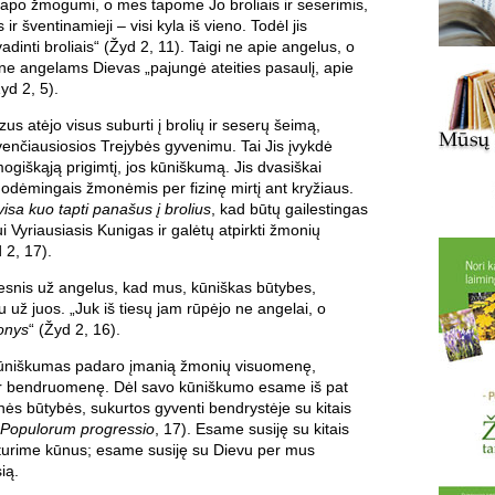
 tapo žmogumi, o mes tapome Jo broliais ir seserimis,
 ir šventinamieji – visi kyla iš vieno. Todėl jis
adinti broliais“ (Žyd 2, 11). Taigi ne apie angelus, o
ne angelams Dievas „pajungė ateities pasaulį, apie
yd 2, 5).
ėzus atėjo visus suburti į brolių ir seserų šeimą,
venčiausiosios Trejybės gyvenimu. Tai Jis įvykdė
giškąją prigimtį, jos kūniškumą. Jis dvasiškai
uodėmingais žmonėmis per fizinę mirtį ant kryžiaus.
 visa kuo tapti panašus į brolius
, kad būtų gailestingas
ui Vyriausiasis Kunigas ir galėtų atpirkti žmonių
2, 17).
snis už angelus, kad mus, kūniškas būtybes,
u už juos. „Juk iš tiesų jam rūpėjo ne angelai, o
onys
“ (Žyd 2, 16).
ūniškumas padaro įmanią žmonių visuomenę,
ir bendruomenę. Dėl savo kūniškumo esame iš pat
nės būtybės, sukurtos gyventi bendrystėje su kitais
Populorum progressio
, 17). Esame susiję su kitais
urime kūnus; esame susiję su Dievu per mus
ią.