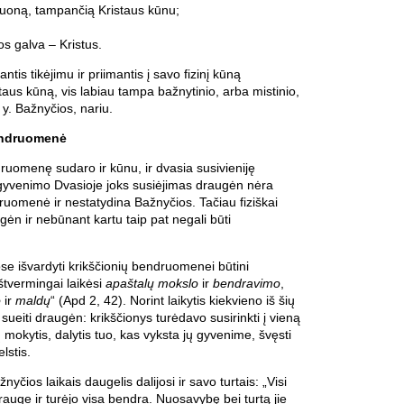
duoną, tampančią Kristaus kūnu;
os galva – Kristus.
antis tikėjimu ir priimantis į savo fizinį kūną
staus kūną, vis labiau tampa bažnytinio, arba mistinio,
 y. Bažnyčios, nariu.
endruomenė
ruomenę sudaro ir kūnu, ir dvasia susivieniję
 gyvenimo Dvasioje joks susiėjimas draugėn nėra
ruomenė ir nestatydina Bažnyčios. Tačiau fiziškai
ėn ir nebūnant kartu taip pat negali būti
e išvardyti krikščionių bendruomenei būtini
ištvermingai laikėsi
apaštalų mokslo
ir
bendravimo
,
o
ir
maldų
“ (Apd 2, 42). Norint laikytis kiekvieno iš šių
sueiti draugėn: krikščionys turėdavo susirinkti į vieną
ų mokytis, dalytis tuo, kas vyksta jų gyvenime, švęsti
lstis.
yčios laikais daugelis dalijosi ir savo turtais: „Visi
i drauge ir turėjo visa bendra. Nuosavybę bei turtą jie