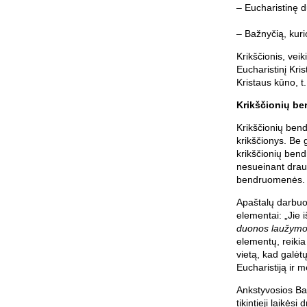
– Eucharistinę 
– Bažnyčią, kuri
Krikščionis, veiki
Eucharistinį Kri
Kristaus kūno, t.
Krikščionių b
Krikščionių bend
krikščionys. Be
krikščionių bend
nesueinant draug
bendruomenės.
Apaštalų darbuos
elementai: „Jie 
duonos laužym
elementų, reikia 
vietą, kad galėt
Eucharistiją ir me
Ankstyvosios Bažn
tikintieji laikės