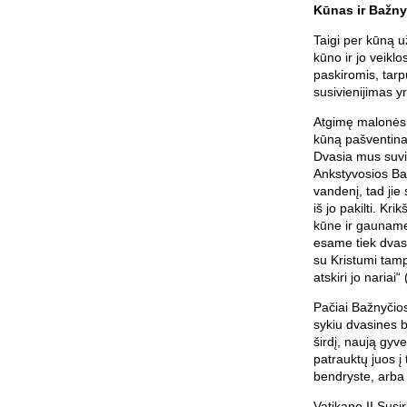
Kūnas ir Bažny
Taigi per kūną 
kūno ir jo veik
paskiromis, tar
susivienijimas 
Atgimę malonės 
kūną pašventina
Dvasia mus suvi
Ankstyvosios Baž
vandenį, tad jie
iš jo pakilti. K
kūne ir gauname
esame tiek dvasiš
su Kristumi tamp
atskiri jo nariai“
Pačiai Bažnyčios
sykiu dvasines 
širdį, naują gyve
patrauktų juos į
bendryste, arba
Vatikano II Susi