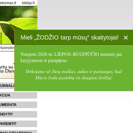
tekizmas.lt
biblija.lt
×
Mieli „ŽODŽIO tarp mūsų“ skaitytojai!
Nuorodos
Paieška
Naujasis 2026 m. LIEPOS–RUGPJŪČIO numeris jau
knygynuose ir parapijose.
Dėkojame už Jūsų maldas, aukas ir pastangas, kad
Dievo žodis pasiektų vis daugiau širdžių!
 ŽURNALĄ
KCIJA
UMERATA
SIGYTI?
PAREMTI?