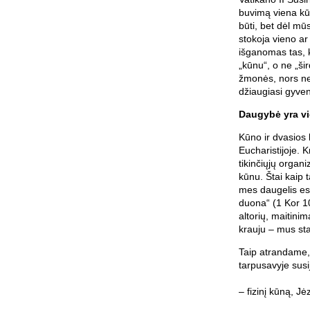
buvimą viena kū
būti, bet dėl m
stokoja vieno ar
išganomas tas, k
„kūnu“, o ne „šir
žmonės, nors ne
džiaugiasi gyve
Daugybė yra v
Kūno ir dvasios 
Eucharistijoje. 
tikinčiųjų organ
kūnu. Štai kaip t
mes daugelis es
duona“ (1 Kor 10
altorių, maitini
krauju – mus st
Taip atrandame,
tarpusavyje sus
– fizinį kūną, J