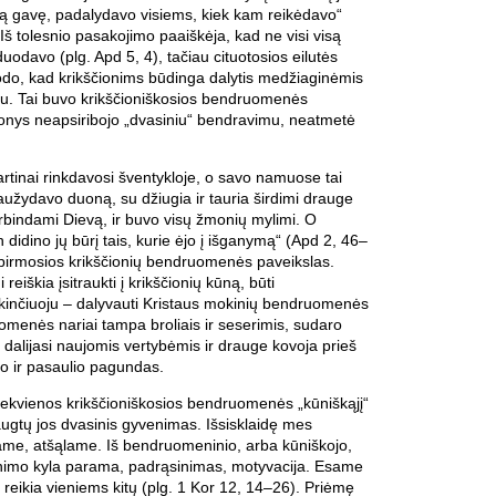
ką gavę, padalydavo visiems, kiek kam reikėdavo“
Iš tolesnio pasakojimo paaiškėja, kad ne visi visą
duodavo (plg. Apd 5, 4), tačiau cituotosios eilutės
odo, kad krikščionims būdinga dalytis medžiaginėmis
rtu. Tai buvo krikščioniškosios bendruomenės
ionys neapsiribojo „dvasiniu“ bendravimu, neatmetė
artinai rinkdavosi šventykloje, o savo namuose tai
 laužydavo duoną, su džiugia ir tauria širdimi drauge
rbindami Dievą, ir buvo visų žmonių mylimi. O
 didino jų būrį tais, kurie ėjo į išganymą“ (Apd 2, 46–
 pirmosios krikščionių bendruomenės paveikslas.
 reiškia įsitraukti į krikščionių kūną, būti
tikinčiuoju – dalyvauti Kristaus mokinių bendruomenės
omenės nariai tampa broliais ir seserimis, sudaro
 dalijasi naujomis vertybėmis ir drauge kovoja prieš
 ir pasaulio pagundas.
 kiekvienos krikščioniškosios bendruomenės „kūniškąjį“
ugtų jos dvasinis gyvenimas. Išsisklaidę mes
e, atšąlame. Iš bendruomeninio, arba kūniškojo,
imo kyla parama, padrąsinimas, motyvacija. Esame
s reikia vieniems kitų (plg. 1 Kor 12, 14–26). Priėmę