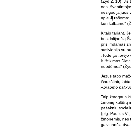
(Žyd 2, 10). Jis
nes „šventintojas
nesigėdija juos v
apie Jį rašoma: 
kurį kalbame“ (Ž
Kitaip tariant, J
besidalijančią Š
prisiimdamas žmo
susivienijo su n
„Todėl
jis turėjo
ir ištikimas Diev
nuodėmes“ (Žyd 
Jėzus tapo maže
išaukštintų labia
Abraomo paliku
Taip žmogaus k
žmonių kultūrą 
pašaknių sociali
(plg. Paulius VI,
žmonėmis, nes t
gaivinančią dvas