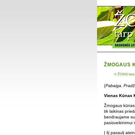
ŽMOGAUS 
© ŽODIS tarp
(
Pabaiga. Pradži
Vienas Kūnas K
Žmogaus kūnas s
tik laikinas pr
bendraujame su 
pasisveikinimui 
Į šį pasaulį ate