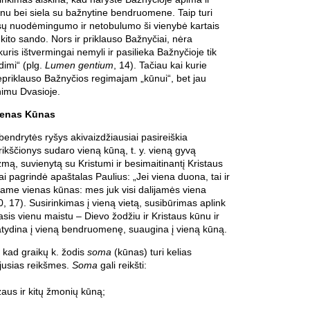
nu bei siela su bažnytine bendruomene. Taip turi
ūsų nuodėmingumo ir netobulumo ši vienybė kartais
 kito sando. Nors ir priklauso Bažnyčiai, nėra
uris ištvermingai nemyli ir pasilieka Bažnyčioje tik
dimi“ (plg.
Lumen gentium
, 14). Tačiau kai kurie
priklauso Bažnyčios regimajam „kūnui“, bet jau
nimu Dvasioje.
ienas Kūnas
bendrytės ryšys akivaizdžiausiai pasireiškia
Krikščionys sudaro vieną kūną, t. y. vieną gyvą
izmą, suvienytą su Kristumi ir besimaitinantį Kristaus
ai pagrindė apaštalas Paulius: „Jei viena duona, tai ir
ame vienas kūnas: mes juk visi dalijamės viena
, 17). Susirinkimas į vieną vietą, susibūrimas aplink
masis vienu maistu – Dievo žodžiu ir Kristaus kūnu ir
atydina į vieną bendruomenę, suaugina į vieną kūną.
 kad graikų k. žodis
soma
(kūnas) turi kelias
ijusias reikšmes.
Soma
gali reikšti:
ėzaus ir kitų žmonių kūną;