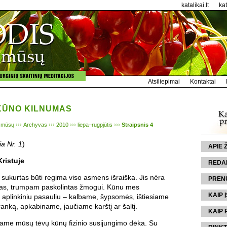
katalikai.lt
ka
Atsiliepimai
Kontaktai
KŪNO KILNUMAS
 mūsų
›››
Archyvas
›››
2010
›››
liepa–rugpjūtis
›››
Straipsnis 4
a Nr. 1
)
APIE
ristuje
REDA
ukurtas būti regima viso asmens išraiška. Jis nėra
PREN
iedas, trumpam paskolintas žmogui. Kūnu mes
KAIP Į
aplinkiniu pasauliu – kalbame, šypsomės, ištiesiame
ranką, apkabiname, jaučiame karštį ar šaltį.
KAIP 
iname mūsų tėvų kūnų fizinio susijungimo dėka. Su