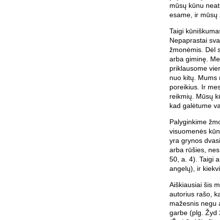
mūsų kūnu neats
esame, ir mūsų
Taigi kūniškum
Nepaprastai sva
žmonėmis. Dėl s
arba giminę. Mes
priklausome vien
nuo kitų. Mums 
poreikius. Ir me
reikmių. Mūsų kūn
kad galėtume vaik
Palyginkime žmo
visuomenės kūni
yra grynos dvasi
arba rūšies, nes
50, a. 4). Taigi 
angelų), ir kiek
Aiškiausiai šis
autorius rašo, k
mažesnis negu an
garbe (plg. Žyd 