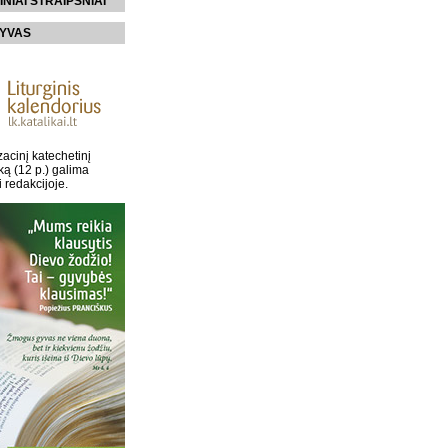
INIAI STRAIPSNIAI
YVAS
acinį katechetinį
ką (12 p.) galima
i redakcijoje.