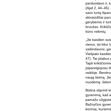
parduodavo ir, 
(Apd 2, 44–45). 
savo turtą išpar
akivaizdžiai par
gėrybėmis ir tu
bruožas. Krikšč
kūno reikmių.
„Jie kasdien sut
vienur, tai kitur
vaišindavosi, ga
Viešpats kasdien
47). Tai įstabus
Tapti krikščionimi
įsipareigojusiu 
veikloje. Bendru
naują šeimą. Jie
nuodėmę, šėtono
Būtina stiprinti
gyvenimą, kad a
pamažu užgęstam
Bažnyčios gyven
kūriniai, kuriem